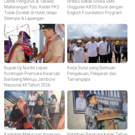
Lantik Pengurus di Takalar,
RHIIBS Bekali Siswa SMA
Mallarangan Tutu: Kader PKS
Unggulan KKSS Bone dengan
Tidak Dicetak di Hotel, tetapi
English Foundation Program
Ditempa di Lapangan
Bupati Uji Nurdin Lepas
Kerja Sunyi yang Berbuah
Kontingen Pramuka Kwarcab
Pengakuan, Pelajaran dari
Bantaeng Menuju Jambore
Tamangapa
Nasional XII Tahun 2026
Kadinkes Makassar Apresiasi
Pelatihan Parepare Keren Tahap