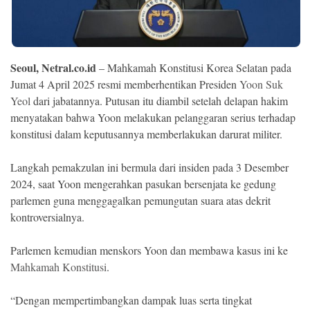
Ekonomi
Memori
Seoul, Netral.co.id
– Mahkamah Konstitusi Korea Selatan pada
Jumat 4 April 2025 resmi memberhentikan Presiden
Yoon Suk
Yeol
dari jabatannya. Putusan itu diambil setelah delapan hakim
menyatakan bahwa Yoon melakukan pelanggaran serius terhadap
konstitusi dalam keputusannya memberlakukan darurat militer.
Langkah pemakzulan ini bermula dari insiden pada 3 Desember
2024, saat Yoon mengerahkan pasukan bersenjata ke gedung
parlemen guna menggagalkan pemungutan suara atas dekrit
©
kontroversialnya.
Copyright
2026
NETRAL
Parlemen kemudian menskors Yoon dan membawa kasus ini ke
.
All
Mahkamah Konstitusi
.
Right
Reserved
“Dengan mempertimbangkan dampak luas serta tingkat