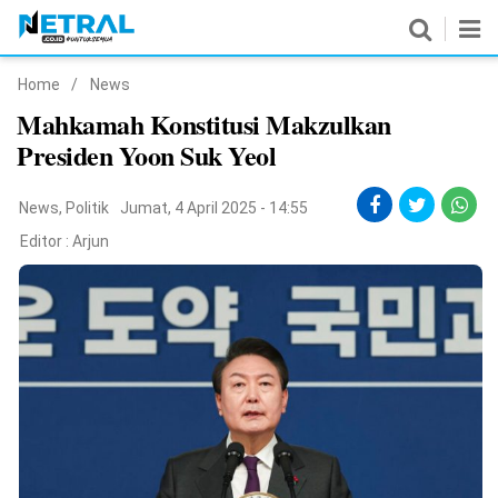
Home
/
News
News
Mahkamah Konstitusi Makzulkan
Presiden Yoon Suk Yeol
Nasional
Pemerintahan
News
,
Politik
Jumat, 4 April 2025 - 14:55
Editor :
Arjun
Politik
Hukrim
Pendidikan
Peristiwa
Olahraga