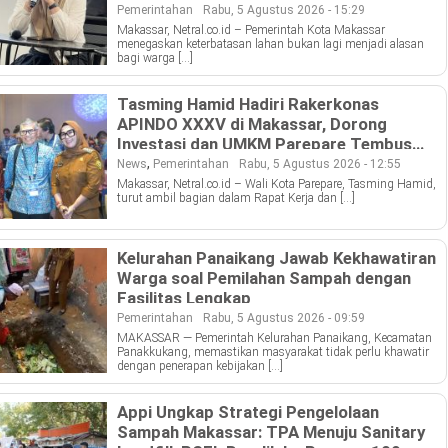
Pemerintahan
Rabu, 5 Agustus 2026 - 15:29
Makassar, Netral.co.id – Pemerintah Kota Makassar
menegaskan keterbatasan lahan bukan lagi menjadi alasan
bagi warga […]
Tasming Hamid Hadiri Rakerkonas
APINDO XXXV di Makassar, Dorong
Investasi dan UMKM Parepare Tembus
Pasar Global
,
News
Pemerintahan
Rabu, 5 Agustus 2026 - 12:55
Makassar, Netral.co.id – Wali Kota Parepare, Tasming Hamid,
turut ambil bagian dalam Rapat Kerja dan […]
Kelurahan Panaikang Jawab Kekhawatiran
Warga soal Pemilahan Sampah dengan
Fasilitas Lengkap
Pemerintahan
Rabu, 5 Agustus 2026 - 09:59
MAKASSAR — Pemerintah Kelurahan Panaikang, Kecamatan
Panakkukang, memastikan masyarakat tidak perlu khawatir
dengan penerapan kebijakan […]
Appi Ungkap Strategi Pengelolaan
Sampah Makassar: TPA Menuju Sanitary