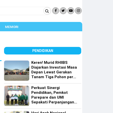
MEMORI
PENDIDIKAN
Keren! Murid RHIIBS
Diajarkan Investasi Masa
Depan Lewat Gerakan
Tanam Tiga Pohon per
Orang
Perkuat Sinergi
Pendidikan, Pemkot
Parepare dan UMI
Sepakati Perpanjangan
Kerja Sama Tri Dharma
Perguruan Tinggi