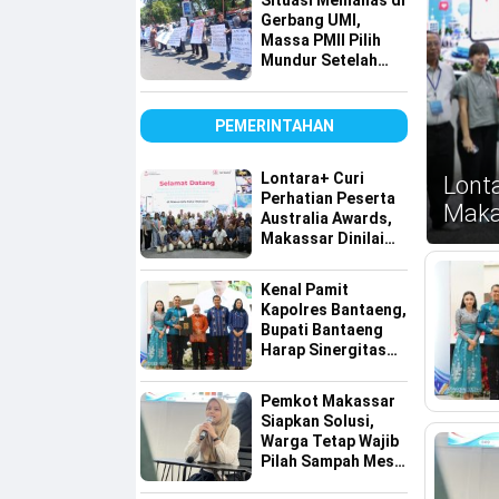
Situasi Memanas di
Tembus Pasar
Gerbang UMI,
Global
Massa PMII Pilih
Mundur Setelah
Warga Lakkang
Caddi Berdatangan
PEMERINTAHAN
Lontara+ Curi
Lonta
Perhatian Peserta
Makas
Australia Awards,
Makassar Dinilai
Maju dalam
Digitalisasi
Kenal Pamit
Kapolres Bantaeng,
Bupati Bantaeng
Harap Sinergitas
Semakin Kuat
Pemkot Makassar
Siapkan Solusi,
Warga Tetap Wajib
Pilah Sampah Meski
Lahan Terbatas