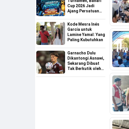
Turnamen, Bahari
Cup 2026 Jadi
Ajang Persatuan
dan Pencarian
Bakat Sepak Bola
Kode Mesra Inés
Sinjai
García untuk
Lamine Yamal: Yang
Paling Kubutuhkan
Garnacho Dulu
Dikantongi Asnawi,
Sekarang Dibuat
Tak Berkutik oleh
Indonesia All Star