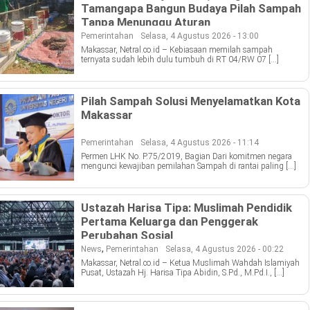
Tamangapa Bangun Budaya Pilah Sampah
Tanpa Menunggu Aturan
Pemerintahan
Selasa, 4 Agustus 2026 - 13:00
Makassar, Netral.co.id – Kebiasaan memilah sampah
ternyata sudah lebih dulu tumbuh di RT 04/RW 07 […]
Pilah Sampah Solusi Menyelamatkan Kota
Makassar
Pemerintahan
Selasa, 4 Agustus 2026 - 11:14
Permen LHK No. P.75/2019, Bagian Dari komitmen negara
mengunci kewajiban pemilahan Sampah di rantai paling […]
Ustazah Harisa Tipa: Muslimah Pendidik
Pertama Keluarga dan Penggerak
Perubahan Sosial
,
News
Pemerintahan
Selasa, 4 Agustus 2026 - 00:22
Makassar, Netral.co.id – Ketua Muslimah Wahdah Islamiyah
Pusat, Ustazah Hj. Harisa Tipa Abidin, S.Pd., M.Pd.I., […]