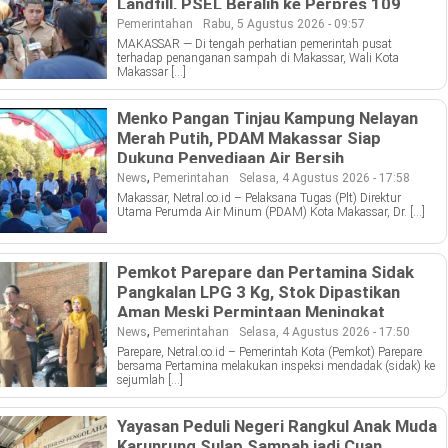
Landfill, PSEL Beralih ke Perpres 109
Pemerintahan
Rabu, 5 Agustus 2026 - 09:57
MAKASSAR — Di tengah perhatian pemerintah pusat
terhadap penanganan sampah di Makassar, Wali Kota
Makassar […]
Menko Pangan Tinjau Kampung Nelayan
Merah Putih, PDAM Makassar Siap
Dukung Penyediaan Air Bersih
,
News
Pemerintahan
Selasa, 4 Agustus 2026 - 17:58
Makassar, Netral.co.id – Pelaksana Tugas (Plt) Direktur
Utama Perumda Air Minum (PDAM) Kota Makassar, Dr. […]
Pemkot Parepare dan Pertamina Sidak
Pangkalan LPG 3 Kg, Stok Dipastikan
Aman Meski Permintaan Meningkat
,
News
Pemerintahan
Selasa, 4 Agustus 2026 - 17:50
Parepare, Netral.co.id – Pemerintah Kota (Pemkot) Parepare
bersama Pertamina melakukan inspeksi mendadak (sidak) ke
sejumlah […]
Yayasan Peduli Negeri Rangkul Anak Muda
Karunrung Sulap Sampah jadi Cuan