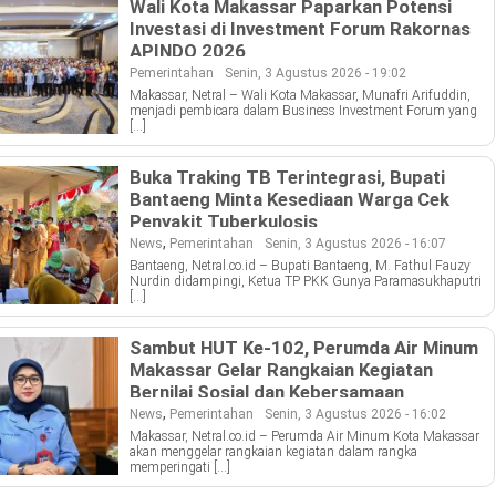
Wali Kota Makassar Paparkan Potensi
Investasi di Investment Forum Rakornas
APINDO 2026
Pemerintahan
Senin, 3 Agustus 2026 - 19:02
Makassar, Netral – Wali Kota Makassar, Munafri Arifuddin,
menjadi pembicara dalam Business Investment Forum yang
[…]
Buka Traking TB Terintegrasi, Bupati
Bantaeng Minta Kesediaan Warga Cek
Penyakit Tuberkulosis
,
News
Pemerintahan
Senin, 3 Agustus 2026 - 16:07
Bantaeng, Netral.co.id – Bupati Bantaeng, M. Fathul Fauzy
Nurdin didampingi, Ketua TP PKK Gunya Paramasukhaputri
[…]
Sambut HUT Ke-102, Perumda Air Minum
Makassar Gelar Rangkaian Kegiatan
Bernilai Sosial dan Kebersamaan
,
News
Pemerintahan
Senin, 3 Agustus 2026 - 16:02
Makassar, Netral.co.id – Perumda Air Minum Kota Makassar
akan menggelar rangkaian kegiatan dalam rangka
memperingati […]