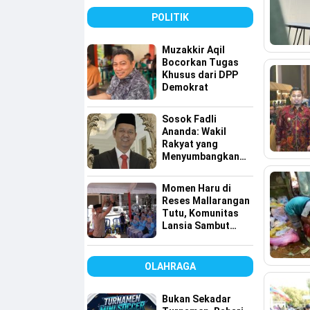
POLITIK
Muzakkir Aqil
Bocorkan Tugas
Khusus dari DPP
Demokrat
Sosok Fadli
Ananda: Wakil
Rakyat yang
Menyumbangkan
Seluruh Gajinya
kepada Warga
Momen Haru di
Kurang Mampu
Reses Mallarangan
Tutu, Komunitas
Lansia Sambut
dengan Yel-yel
Meriah
OLAHRAGA
Bukan Sekadar