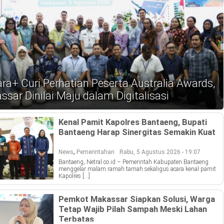
ra+ Curi Perhatian Peserta Australia Awards,
sar Dinilai Maju dalam Digitalisasi
Kenal Pamit Kapolres Bantaeng, Bupati
Bantaeng Harap Sinergitas Semakin Kuat
,
News
Pemerintahan
Rabu, 5 Agustus 2026 - 19:07
Bantaeng, Netral.co.id – Pemerintah Kabupaten Bantaeng
menggelar malam ramah tamah sekaligus acara kenal pamit
Kapolres […]
Pemkot Makassar Siapkan Solusi, Warga
Tetap Wajib Pilah Sampah Meski Lahan
Terbatas