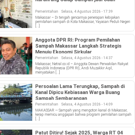
Pemerintahan
Selasa, 4 Agustus 2026 - 17:39
Makassar – Di tengah gencarnya penerapan kebijakan
pemilahan sampah di Kota Makassar, Yayasan Peduli Negeri
[…]
Anggota DPR RI: Program Pemilahan
Sampah Makassar Langkah Strategis
Menuju Ekonomi Sirkular
Pemerintahan
Selasa, 4 Agustus 2026 - 14:37
Makassar, Netral.co.id – Anggota Dewan Perwakilan Rakyat
Republik Indonesia (DPR RI), Andi Muzakkir Aqil,
menyatakan […]
Persoalan Lama Terungkap, Sampah di
Kanal Dipicu Kebiasaan Warga Buang
Sampah Sembarangan
Pemerintahan
Selasa, 4 Agustus 2026 - 14:09
MAKASSAR — Sampah yang mengotori kanal di Makassar,
kerap memicu anggapan bahwa program pemilahan sampah
[…]
Patut Ditiru! Sejak 2025, Warga RT 04