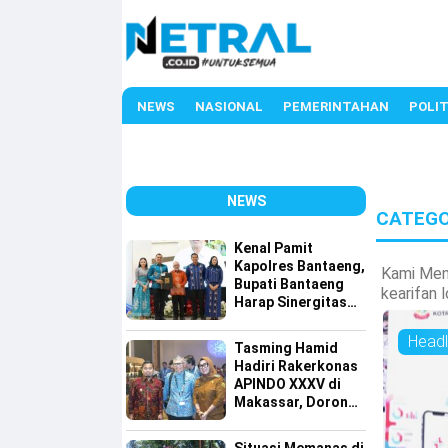
NEWS
NASIONAL
PEMERINTAHAN
POLIT
NEWS
CATEGO
Kenal Pamit
Kapolres Bantaeng,
Kami Meny
Bupati Bantaeng
kearifan 
Harap Sinergitas
Semakin Kuat
Headl
Tasming Hamid
Hadiri Rakerkonas
APINDO XXXV di
Makassar, Dorong
Investasi dan
UMKM Parepare