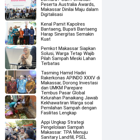
Peserta Australia Awards,
Makassar Dinilai Maju dalam
Digitalisasi
Kenal Pamit Kapolres
Bantaeng, Bupati Bantaeng
Harap Sinergitas Semakin
Kuat
Pemkot Makassar Siapkan
Solusi, Warga Tetap Wajib
Pilah Sampah Meski Lahan
Terbatas
Tasming Hamid Hadiri
Rakerkonas APINDO XXXV di
Makassar, Dorong Investasi
dan UMKM Parepare
Tembus Pasar Global
Kelurahan Panaikang Jawab
Kekhawatiran Warga soal
Pemilahan Sampah dengan
Fasilitas Lengkap
Appi Ungkap Strategi
Pengelolaan Sampah
Makassar: TPA Menuju
Sanitary Landfill, PSEL