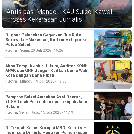
Ekonomi
Antisipasi Mandek, KAJ Sulsel Kawal
Memori
Proses Kekerasan Jurnalis
Dugaan Pelecehan Gegerkan Bus Rute
Sorowako–Makassar, Korban Melapor ke
Polda Sulsel
Hukrim
Senin, 20 Juli 2026 - 15:26
Akan Tempuh Jalur Hukum, Auditor KONI:
APAK dan GRH Jangan Kaitkan Nama Wali
Kota dengan Dana Hibah
Hukrim
Minggu, 19 Juli 2026 - 13:56
©
Copyright
Pemprov Sulsel Amankan Aset Daerah,
2026
YOSS Tolak Penertiban dan Tempuh Jalur
NETRAL
Hukum
.
,
Hukrim
News
Rabu, 15 Juli 2026 - 11:19
All
Right
Reserved
Di Tengah Kasus Korupsi MBG, Kejati se-
Indonesia Diminta Hentikan Pemeriksaan