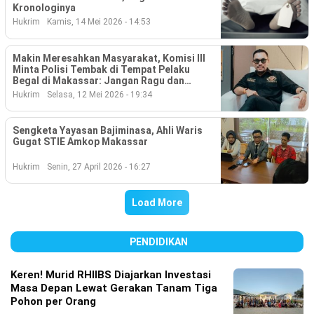
Kronologinya
Hukrim
Kamis, 14 Mei 2026 - 14:53
Makin Meresahkan Masyarakat, Komisi III
Minta Polisi Tembak di Tempat Pelaku
Begal di Makassar: Jangan Ragu dan
Lembek
Hukrim
Selasa, 12 Mei 2026 - 19:34
Sengketa Yayasan Bajiminasa, Ahli Waris
Gugat STIE Amkop Makassar
Hukrim
Senin, 27 April 2026 - 16:27
Load More
PENDIDIKAN
Keren! Murid RHIIBS Diajarkan Investasi
Masa Depan Lewat Gerakan Tanam Tiga
Pohon per Orang