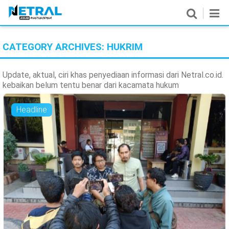
CATEGORY ARCHIVES:
HUKRIM
News
Nasional
Update, aktual, ciri khas penyediaan informasi dari Netral.co.id.
kebaikan belum tentu benar dari kacamata hukum
Pemerintahan
Headline
Politik
Hukrim
Pendidikan
Peristiwa
Olahraga