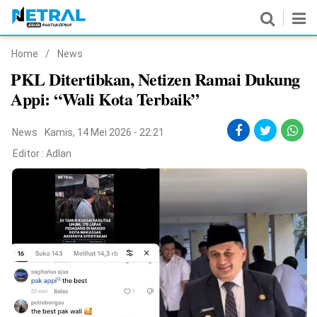
Home
/
News
News
PKL Ditertibkan, Netizen Ramai Dukung
Appi: “Wali Kota Terbaik”
Nasional
Pemerintahan
News
Kamis, 14 Mei 2026 - 22:21
Editor :
Adlan
Politik
Hukrim
Pendidikan
Peristiwa
Olahraga