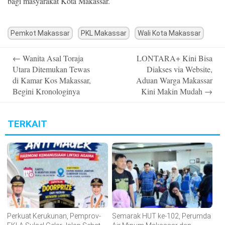
bagi masyarakat Kota Makassar.
Pemkot Makassar
PKL Makassar
Wali Kota Makassar
Post
←
Wanita Asal Toraja
LONTARA+ Kini Bisa
navigation
Utara Ditemukan Tewas
Diakses via Website,
di Kamar Kos Makassar,
Aduan Warga Makassar
Begini Kronologinya
Kini Makin Mudah
→
TERKAIT
Perkuat Kerukunan, Pemprov-
Semarak HUT ke-102, Perumda