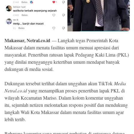
Ekonomi
Memori
Makassar, Netral.co.id
— Langkah tegas Pemerintah Kota
Makassar dalam menata fasilitas umum menuai apresiasi dari
masyarakat. Penertiban ratusan lapak Pedagang Kaki Lima (PKL)
yang dinilai mengganggu ketertiban umum mendapat banyak
dukungan di media sosial.
Dukungan tersebut terlihat dalam unggahan akun TikTok
Media
Netral
.
co.id
yang menampilkan proses penertiban lapak PKL di
©
Copyright
wilayah Kecamatan Mariso. Dalam kolom komentar unggahan
2026
itu, sejumlah netizen melontarkan respons positif dan mendukung
NETRAL
.
langkah Wali Kota Makassar dalam menata fasilitas umum agar
All
Right
lebih tertib.
Reserved
Beberapa komentar yang mencuri perhatian di antaranya datang