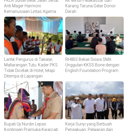
FKLA Sulsel Gelar Jalan Sehat
Air Minum Makassar dan
Anti Mager Harmoni
Karang Taruna Gelar Donor
Kemanusiaan Lintas Agama
Darah
Lantik Pengurus di Takalar,
RHIIBS Bekali Siswa SMA
Mallarangan Tutu: Kader PKS
Unggulan KKSS Bone dengan
Tidak Dicetak di Hotel, tetapi
English Foundation Program
Ditempa di Lapangan
Bupati Uji Nurdin Lepas
Kerja Sunyi yang Berbuah
Kontingen Pramuka Kwarcab
Pengakuan, Pelajaran dari