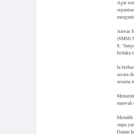
Agar semu
organisa
menganta
Anwar Sa
(SMSI) S
8, “Jang
berlaku t
Ia berha
secara d
sesama i
Menurutn
marwah o
Memilih 
siapa ya
Dalam Is