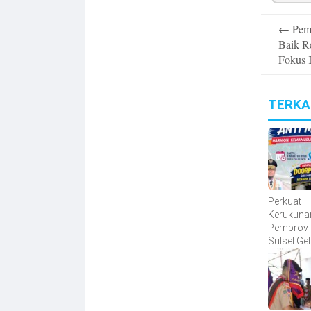
Post
←
Pemk
navigatio
Baik 
Fokus 
TERKA
Perkuat
Kerukuna
Pemprov
Sulsel Gel
Sehat Ant
Harmoni
Kemanus
Lintas A