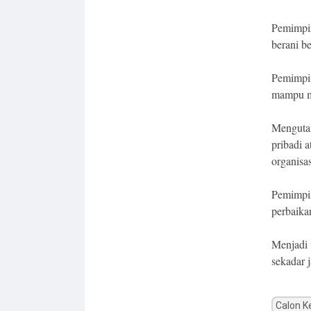
Pemimpin
berani b
Pemimpin
mampu m
Mengutam
pribadi 
organisas
Pemimpin
perbaika
Menjadi 
sekadar j
Calon K