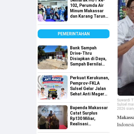
Semarak HUT ke-
Lintas Agama
102, Perumda Air
Minum Makassar
dan Karang Taruna
Gelar Donor Darah
PEMERINTAHAN
Bank Sampah
Drive-Thru
Disiapkan di Daya,
Sampah Bernilai
Ekonomi Makin
Mudah Disalurkan
Perkuat Kerukunan,
Pemprov-FKLA
Sulsel Gelar Jalan
Sehat Anti Mager
Harmoni
Suwardi T
Sulsel mas
Kemanusiaan
Bapenda Makassar
2026 siang
Lintas Agama
Catat Surplus
Makassa
Rp130 Miliar,
Indonesi
Realisasi
Pendapatan