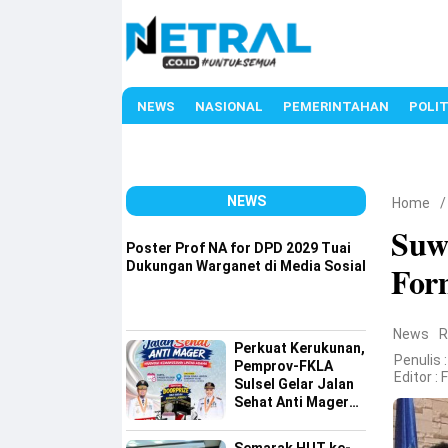
NEWS
NASIONAL
PEMERINTAHAN
POLIT
NEWS
Home
Suw
Poster Prof NA for DPD 2029 Tuai
Dukungan Warganet di Media Sosial
For
News
R
Perkuat Kerukunan,
Penulis :
Pemprov-FKLA
Editor :
Sulsel Gelar Jalan
Sehat Anti Mager
Harmoni
Kemanusiaan