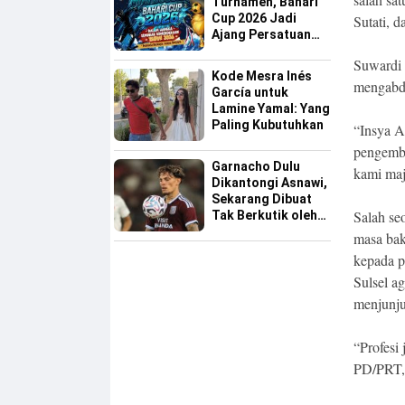
Turnamen, Bahari
Cup 2026 Jadi
Sutati, 
Ajang Persatuan
dan Pencarian
Suwardi 
Bakat Sepak Bola
Kode Mesra Inés
Sinjai
mengabdi
García untuk
Lamine Yamal: Yang
Paling Kubutuhkan
“Insya A
pengemba
Garnacho Dulu
kami maj
Dikantongi Asnawi,
Sekarang Dibuat
Salah se
Tak Berkutik oleh
Indonesia All Star
masa bak
kepada p
Sulsel a
menjunju
“Profesi
PD/PRT, 