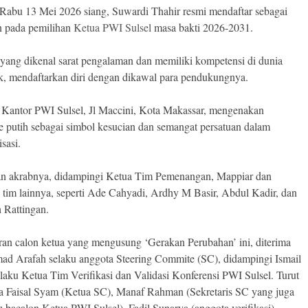
, Rabu 13 Mei 2026 siang, Suwardi Thahir resmi mendaftar sebagai
n pada pemilihan
Ketua PWI Sulsel
masa bakti 2026-2031.
yang dikenal sarat pengalaman dan memiliki kompetensi di dunia
tik, mendaftarkan diri dengan dikawal para pendukungnya.
di Kantor PWI Sulsel, Jl Maccini, Kota Makassar, mengenakan
e putih sebagai simbol kesucian dan semangat persatuan dalam
sasi.
n akrabnya, didampingi Ketua Tim Pemenangan, Mappiar dan
 tim lainnya, seperti Ade Cahyadi, Ardhy M Basir, Abdul Kadir, dan
 Rattingan.
ran calon ketua yang mengusung ‘Gerakan Perubahan’ ini, diterima
 Arafah selaku anggota Steering Commite (SC), didampingi Ismail
selaku Ketua Tim Verifikasi dan Validasi Konferensi PWI Sulsel. Turut
 Faisal Syam (Ketua SC), Manaf Rahman (Sekretaris SC yang juga
u bacalon Ketua PWI Sulsel), Fadil Sunarya (anggota verifikasi),