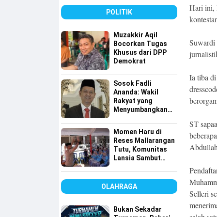
Tembus 49 Persen
Hari ini
POLITIK
kontesta
Muzakkir Aqil
Suwardi 
Bocorkan Tugas
Khusus dari DPP
jurnalis
Demokrat
Ia tiba 
Sosok Fadli
dresscod
Ananda: Wakil
berorgani
Rakyat yang
Menyumbangkan
Seluruh Gajinya
ST sapaa
kepada Warga
Momen Haru di
beberapa
Kurang Mampu
Reses Mallarangan
Abdullah
Tutu, Komunitas
Lansia Sambut
dengan Yel-yel
Pendafta
Meriah
Muhammad
OLAHRAGA
Selleri 
menerima
Bukan Sekadar
salah sat