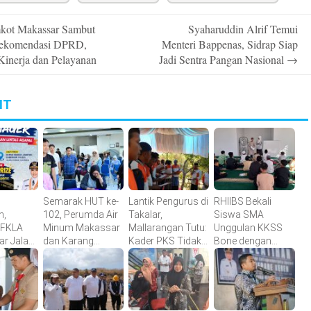
ot Makassar Sambut
Syaharuddin Alrif Temui
n
Rekomendasi DPRD,
Menteri Bappenas, Sidrap Siap
Kinerja dan Pelayanan
Jadi Sentra Pangan Nasional
→
IT
Semarak HUT ke-
Lantik Pengurus di
RHIIBS Bekali
n,
102, Perumda Air
Takalar,
Siswa SMA
-FKLA
Minum Makassar
Mallarangan Tutu:
Unggulan KKSS
ar Jalan
dan Karang
Kader PKS Tidak
Bone dengan
i Mager
Taruna Gelar
Dicetak di Hotel,
English
Donor Darah
tetapi Ditempa di
Foundation
iaan
Lapangan
Program
gama