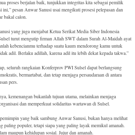
a proses berjalan baik, tunjukkan integritas kita sebagai pemilik
si ini,” pesan Anwar Sanusi usai mengikuti prosesi pelepasan dan
r bakal calon.
nusi yang juga menjabat Ketua Serikat Media Siber Indonesia
ulsel turut mengutip firman Allah SWT dalam Surah Al-Maidah ayat
anlah kebencianmu terhadap suatu kaum mendorong kamu untuk
idak adil. Berlaku adillah, karena adil itu lebih dekat kepada takwa.”
rap, seluruh rangkaian Konferprov PWI Sulsel dapat berlangsung
emokratis, bermartabat, dan tetap menjaga persaudaraan di antara
nsan pers.
ya, kemenangan bukanlah tujuan utama, melainkan menjaga
rganisasi dan memperkuat solidaritas wartawan di Sulsel.
pemimpin yang baik sambung Anwar Sanusi, bukan hanya melihat
ng paling populer, tetapi siapa yang paling layak memikul amanah.
lam maupun kehidupan sosial. Jujur dan amanah.