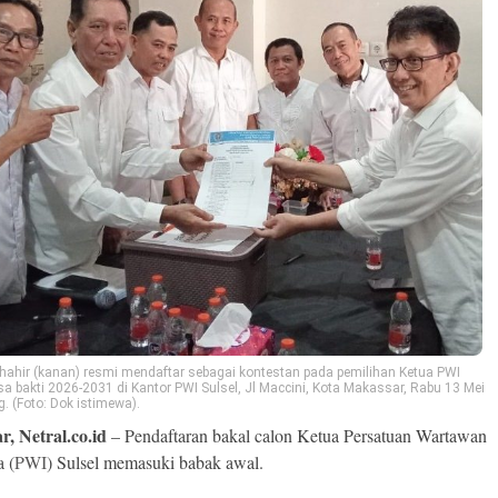
hahir (kanan) resmi mendaftar sebagai kontestan pada pemilihan Ketua PWI
a bakti 2026-2031 di Kantor PWI Sulsel, Jl Maccini, Kota Makassar, Rabu 13 Mei
. (Foto: Dok istimewa).
r, Netral.co.id
– Pendaftaran bakal calon Ketua Persatuan Wartawan
a (
PWI
) Sulsel memasuki babak awal.