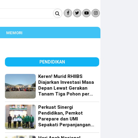
MEMORI
PENDIDIKAN
Keren! Murid RHIIBS
Diajarkan Investasi Masa
Depan Lewat Gerakan
Tanam Tiga Pohon per
Orang
Perkuat Sinergi
Pendidikan, Pemkot
Parepare dan UMI
Sepakati Perpanjangan
Kerja Sama Tri Dharma
Perguruan Tinggi