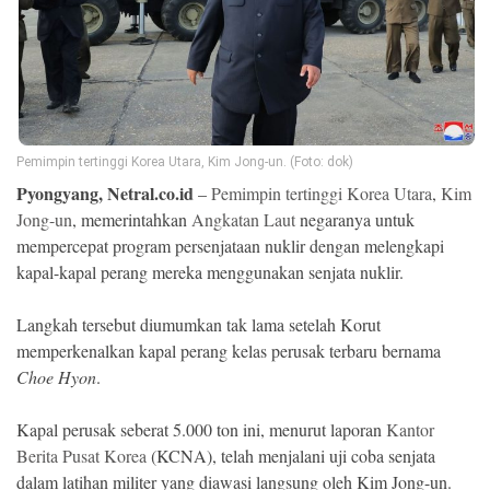
Ekonomi
Memori
Pemimpin tertinggi Korea Utara, Kim Jong-un. (Foto: dok)
Pyongyang, Netral.co.id
–
Pemimpin tertinggi Korea Utara
,
Kim
Jong-un
, memerintahkan
Angkatan Laut
negaranya untuk
mempercepat program persenjataan nuklir dengan melengkapi
kapal-kapal perang mereka menggunakan senjata nuklir.
Langkah tersebut diumumkan tak lama setelah Korut
©
memperkenalkan kapal perang kelas perusak terbaru bernama
Copyright
2026
Choe Hyon
.
NETRAL
.
All
Kapal perusak seberat 5.000 ton ini, menurut laporan
Kantor
Right
Reserved
Berita Pusat Korea
(KCNA), telah menjalani uji coba senjata
dalam latihan militer yang diawasi langsung oleh Kim Jong-un.