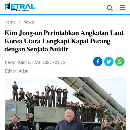
Home
/
News
News
Kim Jong-un Perintahkan Angkatan Laut
Korea Utara Lengkapi Kapal Perang
Nasional
dengan Senjata Nuklir
Pemerintahan
News
Kamis, 1 Mei 2025 - 09:36
Politik
Editor :
Arjun
Hukrim
Pendidikan
Peristiwa
Olahraga