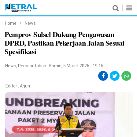
Home
/
News
News
Pemprov Sulsel Dukung Pengawasan
DPRD, Pastikan Pekerjaan Jalan Sesuai
Nasional
Spesifikasi
Pemerintahan
News
,
Pemerintahan
Kamis, 5 Maret 2026 - 19:15
Politik
Hukrim
Editor :
Arjun
Pendidikan
Peristiwa
Olahraga