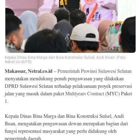
Ekonomi
Memori
Kepala Dinas Bina Marga dan Bina Konstruksi Sulsel, Andi Ihsan. (Foto:
Netral.co.id/F.R)
Makassar, Netral.co.id
–
Pemerintah Provinsi Sulawesi Selatan
menyatakan mendukung penuh pengawasan yang dilakukan
DPRD Sulawesi Selatan terhadap pelaksanaan proyek preservasi
jalan yang masuk dalam paket
Multiyears Contract
(MYC) Paket
©
1.
Copyright
2026
NETRAL
.
Kepala Dinas Bina Marga dan Bina Konstruksi Sulsel, Andi
All
Right
Ihsan, mengatakan pengawasan dewan merupakan bagian dari
Reserved
fungsi representasi masyarakat yang perlu didukung oleh
pemerintah daerah.