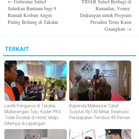
←
Gubernur Sulsel
TIDAR Sulsel Berbagi di
navigation
Salurkan Bantuan bagi 9
Ramadan, Vonny:
Rumah Korban Angin
Dukungan untuk Program
Puting Beliung di Takalar
Presiden Terus Kami
Gaungkan
→
TERKAIT
Lantik Pengurus di Takalar,
Bapenda Makassar Catat
Mallarangan Tutu: Kader PKS
Surplus Rp130 Miliar, Realisasi
Tidak Dicetak di Hotel, tetapi
Pendapatan Tembus 49 Persen
Ditempa di Lapangan