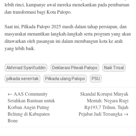
lebih rinci, kampanye awal mereka menekankan pada pembaruan
dan transformasi bagi Kota Palopo.
Saat ini, Pilkada Palopo 2025 masih dalam tahap persiapan, dan
masyarakat menantikan langkah-langkah serta program yang akan
ditawarkan oleh pasangan ini dalam membangun kota ke arah
yang lebih baik.
Akhmad Syarifuddin
Deklarasi Pilwali Palopo
Naili Trisal
pilkada serentak
Pilkada ulang Palopo
PSU
Post
←
AAS Community
Skandal Korupsi Minyak
navigation
Serahkan Bantuan untuk
Mentah: Negara Rugi
Korban Angin Puting
Rp193,7 Triliun, Tujuh
Beliung di Kabupaten
Pejabat Jadi Tersangka
→
Bone