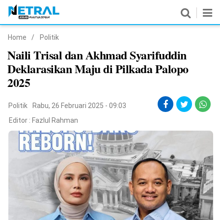
Home
/
Politik
News
Naili Trisal dan Akhmad Syarifuddin
Deklarasikan Maju di Pilkada Palopo
Nasional
2025
Pemerintahan
Politik
Rabu, 26 Februari 2025 - 09:03
Politik
Editor :
Fazlul Rahman
Hukrim
Pendidikan
Peristiwa
Olahraga