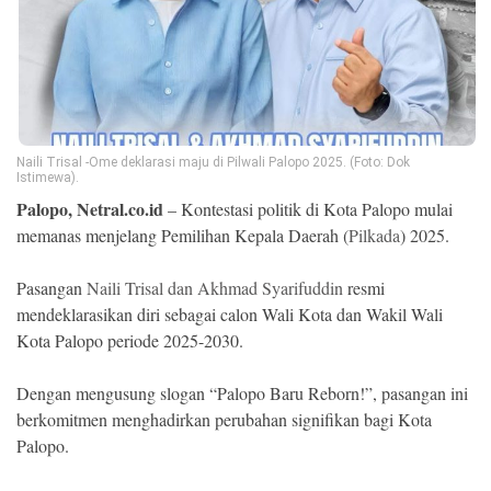
Ekonomi
Memori
Naili Trisal -Ome deklarasi maju di Pilwali Palopo 2025. (Foto: Dok
Istimewa).
Palopo, Netral.co.id
– Kontestasi politik di Kota Palopo mulai
memanas menjelang Pemilihan Kepala Daerah (
Pilkada
) 2025.
Pasangan
Naili Trisal dan Akhmad Syarifuddin
resmi
mendeklarasikan diri sebagai calon Wali Kota dan Wakil Wali
©
Kota Palopo periode 2025-2030.
Copyright
2026
NETRAL
Dengan mengusung slogan “Palopo Baru Reborn!”, pasangan ini
.
All
berkomitmen menghadirkan perubahan signifikan bagi Kota
Right
Palopo.
Reserved