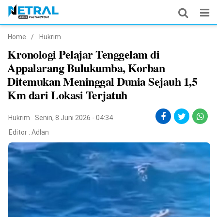
Home
/
Hukrim
News
Kronologi Pelajar Tenggelam di
Appalarang Bulukumba, Korban
Nasional
Ditemukan Meninggal Dunia Sejauh 1,5
Pemerintahan
Km dari Lokasi Terjatuh
Politik
Hukrim
Senin, 8 Juni 2026 - 04:34
Hukrim
Editor :
Adlan
Pendidikan
Peristiwa
Olahraga