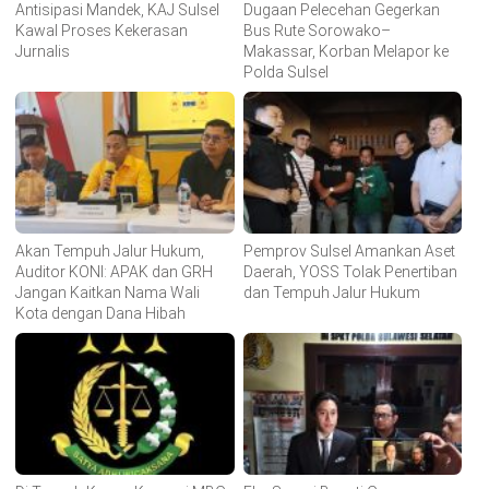
Antisipasi Mandek, KAJ Sulsel
Dugaan Pelecehan Gegerkan
Kawal Proses Kekerasan
Bus Rute Sorowako–
Jurnalis
Makassar, Korban Melapor ke
Polda Sulsel
Akan Tempuh Jalur Hukum,
Pemprov Sulsel Amankan Aset
Auditor KONI: APAK dan GRH
Daerah, YOSS Tolak Penertiban
Jangan Kaitkan Nama Wali
dan Tempuh Jalur Hukum
Kota dengan Dana Hibah