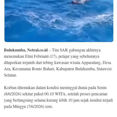
Ekonomi
Memori
Bulukumba, Netral.co.id
– Tim SAR gabungan akhirnya
menemukan Elmi Febrianti (17), pelajar yang sebelumnya
dilaporkan terjatuh dari tebing kawasan wisata Apparalang, Desa
Ara, Kecamatan Bonto Bahari, Kabupaten Bulukumba, Sulawesi
Selatan.
©
Copyright
Korban ditemukan dalam kondisi meninggal dunia pada Senin
2026
NETRAL
(8/6/2026) sekitar pukul 00.10 WITA, setelah proses pencarian
.
All
yang berlangsung selama kurang lebih 10 jam sejak insiden terjadi
Right
pada Minggu (7/6/2026) sore.
Reserved