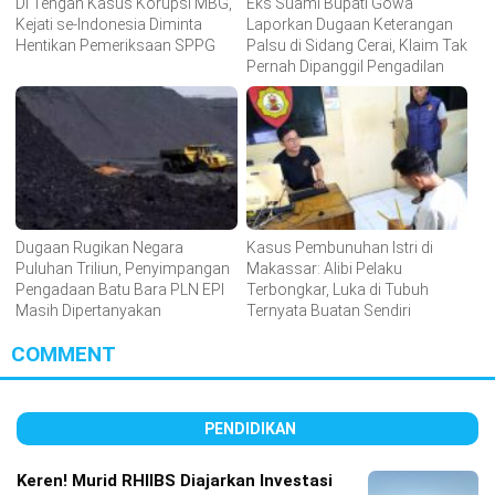
Di Tengah Kasus Korupsi MBG,
Eks Suami Bupati Gowa
Kejati se-Indonesia Diminta
Laporkan Dugaan Keterangan
Hentikan Pemeriksaan SPPG
Palsu di Sidang Cerai, Klaim Tak
Pernah Dipanggil Pengadilan
Dugaan Rugikan Negara
Kasus Pembunuhan Istri di
Puluhan Triliun, Penyimpangan
Makassar: Alibi Pelaku
Pengadaan Batu Bara PLN EPI
Terbongkar, Luka di Tubuh
Masih Dipertanyakan
Ternyata Buatan Sendiri
COMMENT
PENDIDIKAN
Keren! Murid RHIIBS Diajarkan Investasi