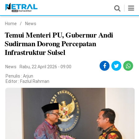
Home
/
News
News
Temui Menteri PU, Gubernur Andi
Sudirman Dorong Percepatan
Nasional
Infrastruktur Sulsel
Pemerintahan
News
Rabu, 22 April 2026 - 09:00
Politik
Penulis : Arjun
Editor :
Fazlul Rahman
Hukrim
Pendidikan
Peristiwa
Olahraga