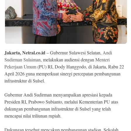
Ekonomi
Memori
Jakarta, Netral.co.id
– Gubernur Sulawesi Selatan,
Andi
Sudirman Sulaiman
, melakukan audiensi dengan
Menteri
Pekerjaan Umum
(PU) RI, Dody Hanggodo, di Jakarta, Rabu 22
April 2026 guna memperkuat sinergi percepatan pembangunan
infrastruktur di Sulsel.
©
Gubernur Andi Sudirman menyampaikan apresiasi kepada
Copyright
2026
Presiden RI, Prabowo Subianto, melalui Kementerian PU atas
NETRAL
.
dukungan pembangunan infrastruktur di Sulsel yang telah
All
Right
mencapai nilai triliunan rupiah.
Reserved
Dukungan tersebut mencakup pembangunan stadion, Sekolah