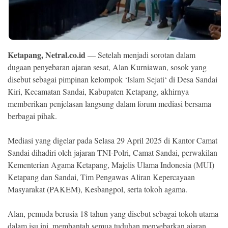
Ekonomi
Memori
Ketapang, Netral.co.id
— Setelah menjadi sorotan dalam
dugaan penyebaran ajaran sesat, Alan Kurniawan, sosok yang
disebut sebagai pimpinan kelompok ‘
Islam Sejati
‘ di Desa Sandai
Kiri, Kecamatan Sandai, Kabupaten Ketapang, akhirnya
memberikan penjelasan langsung dalam forum mediasi bersama
berbagai pihak.
Mediasi yang digelar pada Selasa 29 April 2025 di Kantor Camat
Sandai dihadiri oleh jajaran TNI-Polri, Camat Sandai, perwakilan
©
Kementerian Agama Ketapang, Majelis Ulama Indonesia (
MUI
)
Copyright
2026
Ketapang dan Sandai, Tim Pengawas Aliran Kepercayaan
NETRAL
.
Masyarakat (PAKEM), Kesbangpol, serta tokoh agama.
All
Right
Reserved
Alan, pemuda berusia 18 tahun yang disebut sebagai tokoh utama
dalam isu ini, membantah semua tuduhan menyebarkan ajaran