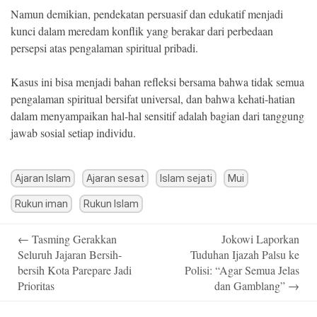
Namun demikian, pendekatan persuasif dan edukatif menjadi
kunci dalam meredam konflik yang berakar dari perbedaan
persepsi atas pengalaman spiritual pribadi.
Kasus ini bisa menjadi bahan refleksi bersama bahwa tidak semua
pengalaman spiritual bersifat universal, dan bahwa kehati-hatian
dalam menyampaikan hal-hal sensitif adalah bagian dari tanggung
jawab sosial setiap individu.
Ajaran Islam
Ajaran sesat
Islam sejati
Mui
Rukun iman
Rukun Islam
Post
←
Tasming Gerakkan
Jokowi Laporkan
navigation
Seluruh Jajaran Bersih-
Tuduhan Ijazah Palsu ke
bersih Kota Parepare Jadi
Polisi: “Agar Semua Jelas
Prioritas
dan Gamblang”
→