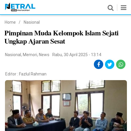
Home
/
Nasional
News
Pimpinan Muda Kelompok Islam Sejati
Ungkap Ajaran Sesat
Nasional
Pemerintahan
Nasional
,
Memori
,
News
Rabu, 30 April 2025 - 13:14
Politik
Editor :
Fazlul Rahman
Hukrim
Pendidikan
Peristiwa
Olahraga