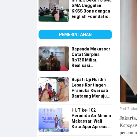
RHIIBS Bekali Siswa
Lapangan
SMA Unggulan
KKSS Bone dengan
English Foundation
Program
PEMERINTAHAN
Bapenda Makassar
Catat Surplus
Rp130 Miliar,
Realisasi
Pendapatan
Tembus 49 Persen
Bupati Uji Nurdin
Lepas Kontingen
Pramuka Kwarcab
Bantaeng Menuju
Jambore Nasional
XII Tahun 2026
Prof Zuda
HUT ke-102
Perumda Air Minum
Jakarta,
Makassar, Wali
Kepegaw
Kota Appi Apresiasi
pencantu
Komitmen