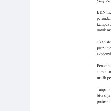
yang ber
BKN men
perundan
kampus a
untuk me
Jika sis
justru m
akademik
Penerap
administ
masih per
Tanpa ad
bisa saj
profesio