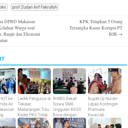
bkn
prof Zudan Arif Fakrulloh
ua DPRD Makassar
KPK Tetapkan 5 Orang
n
Keluhan Warga soal
Tersangka Kasus Korupsi PT
, Banjir dan Ekonomi
BJB
→
atan
IT
HUT ke-
Lantik Pengurus di
RHIIBS Bekali
Bupati Uji Nurdin
mda Air
Takalar,
Siswa SMA
Lepas Kontingen
akassar
Mallarangan Tutu:
Unggulan KKSS
Pramuka
ng
Kader PKS Tidak
Bone dengan
Kwarcab
lar
Dicetak di Hotel,
English
Bantaeng Menuju
rah
tetapi Ditempa di
Foundation
Jambore