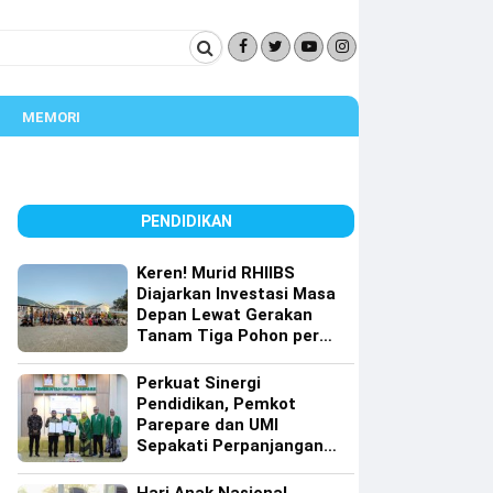
MEMORI
PENDIDIKAN
Keren! Murid RHIIBS
Diajarkan Investasi Masa
Depan Lewat Gerakan
Tanam Tiga Pohon per
Orang
Perkuat Sinergi
Pendidikan, Pemkot
Parepare dan UMI
Sepakati Perpanjangan
Kerja Sama Tri Dharma
Perguruan Tinggi