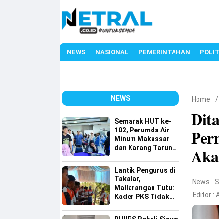
NEWS
NASIONAL
PEMERINTAHAN
POLIT
NEWS
Home
Dit
Semarak HUT ke-
102, Perumda Air
Per
Minum Makassar
dan Karang Taruna
Aka
Gelar Donor Darah
Lantik Pengurus di
Takalar,
News
S
Mallarangan Tutu:
Editor :
A
Kader PKS Tidak
Dicetak di Hotel,
tetapi Ditempa di