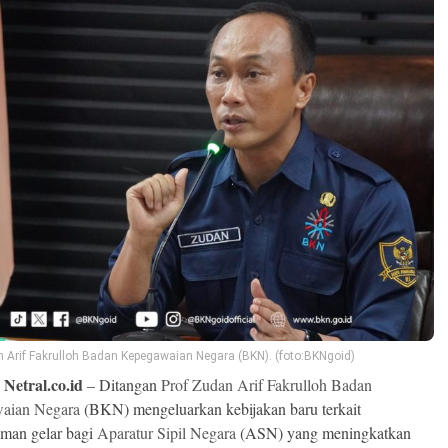
n Arif Fakrulloh Badan Kepegawaian Negara (BKN). (foto:BKNgoid)
 Netral.co.id
– Ditangan
Prof Zudan Arif Fakrulloh
Badan
aian Negara
(BKN) mengeluarkan kebijakan baru terkait
man gelar bagi
Aparatur Sipil Negara
(ASN) yang meningkatkan