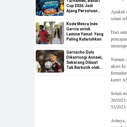
Turnamen, Bahari
Cup 2026 Jadi
Ajang Persatuan
Apakah a
dan Pencarian
selain s
Bakat Sepak Bola
Kode Mesra Inés
Sinjai
García untuk
Dari sat
Lamine Yamal: Yang
pencapai
Paling Kubutuhkan
menempuh
Garnacho Dulu
Dikantongi Asnawi,
Namun, t
Sekarang Dibuat
akses ke 
Tak Berkutik oleh
formalit
Indonesia All Star
karier A
Selain i
20/2023,
53/2023.
Artinya,