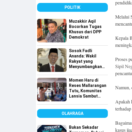
Tingkatkan
pendidik
Pelayanan Air
POLITIK
Bersih
Melalui 
Muzakkir Aqil
mencantu
Bocorkan Tugas
Khusus dari DPP
Demokrat
Kepala B
meningka
Sosok Fadli
Ananda: Wakil
Proses p
Rakyat yang
Sipil Ne
Menyumbangkan
Seluruh Gajinya
pencantu
kepada Warga
Momen Haru di
Kurang Mampu
Reses Mallarangan
Namun, d
Tutu, Komunitas
Lansia Sambut
Apakah k
dengan Yel-yel
Meriah
terhadap
OLAHRAGA
Bagaiman
Bukan Sekadar
kasus ija