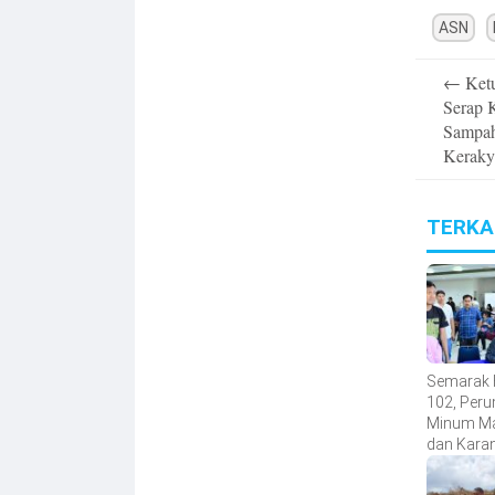
ASN
Post
←
Ket
navigatio
Serap 
Sampah
Keraky
TERKA
Semarak 
102, Peru
Minum M
dan Kara
Taruna Ge
Donor Da