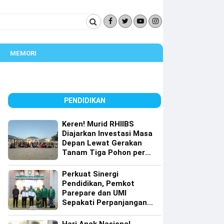
MEMORI
PENDIDIKAN
Keren! Murid RHIIBS
Diajarkan Investasi Masa
Depan Lewat Gerakan
Tanam Tiga Pohon per
Orang
Perkuat Sinergi
Pendidikan, Pemkot
Parepare dan UMI
Sepakati Perpanjangan
Kerja Sama Tri Dharma
Perguruan Tinggi