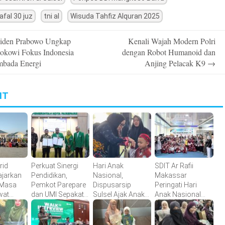
afal 30 juz
tni al
Wisuda Tahfiz Alquran 2025
iden Prabowo Ungkap
Kenali Wajah Modern Polri
n
Jokowi Fokus Indonesia
dengan Robot Humanoid dan
bada Energi
Anjing Pelacak K9
→
IT
rid
Perkuat Sinergi
Hari Anak
SDIT Ar Rafii
ajarkan
Pendidikan,
Nasional,
Makassar
 Masa
Pemkot Parepare
Dispusarsip
Peringati Hari
wat
dan UMI Sepakati
Sulsel Ajak Anak
Anak Nasional
 Tanam
Perpanjangan
Gemar Membaca
dengan Outing
on per
Kerja Sama Tri
melalui Literasi
Class di
Dharma
Interaktif
Perpustakaan