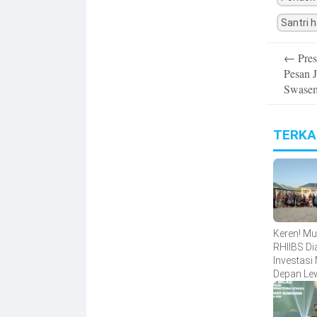
Santri h
Post
←
Pres
navigatio
Pesan 
Swasem
TERKA
Keren! Mu
RHIIBS Di
Investasi
Depan Le
Gerakan
Tiga Poh
Orang