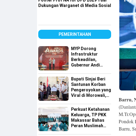
Poster Prof NA for DPD 2029 Tuai
Dukungan Warganet di Media Sosial
PEMERINTAHAN
MYP Dorong
Infrastruktur
Berkeadilan,
Gubernur Andi
Sudirman Raih
detiktimur Awards
Bupati Sinjai Beri
Santunan Korban
Pengeroyokan yang
Viral di Morowali,
Barru, N
Pastikan Hak
(
Danlant
Keluarga Terpenuhi
Perkuat Ketahanan
M.Tr.Ops
Keluarga, TP PKK
Makassar Bahas
Pondok P
Peran Muslimah
Barru, S
dan Pendidikan