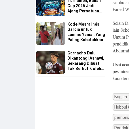
Turnamen, Bahari
sambutan
Cup 2026 Jadi
Faried W
Ajang Persatuan
dan Pencarian
Bakat Sepak Bola
Selain
D
Kode Mesra Inés
Sinjai
lain Sek
García untuk
Lamine Yamal: Yang
Umum PB 
Paling Kubutuhkan
pendidik
Abdurrah
Garnacho Dulu
Dikantongi Asnawi,
Sekarang Dibuat
Usai aca
Tak Berkutik oleh
pesantre
Indonesia All Star
karakter
Brigjen
Hubbul 
pembina
Pondok 