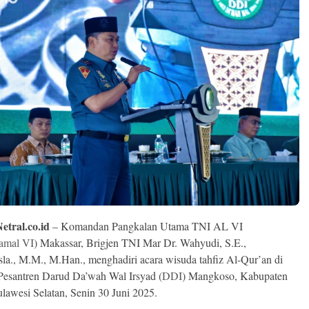
etral.co.id
– Komandan Pangkalan Utama TNI AL VI
amal VI
) Makassar, Brigjen TNI Mar Dr. Wahyudi, S.E.,
la., M.M., M.Han., menghadiri acara wisuda tahfiz Al-Qur’an di
esantren Darud Da’wah Wal Irsyad (
DDI
) Mangkoso, Kabupaten
ulawesi Selatan, Senin 30 Juni 2025.