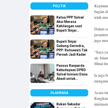
Karakter
Kegiatan
POLITIK
bagian d
telah me
Ketua PPP Sulsel
Akui Merasa
Kehilangan saat
Dalam sa
Bupati Sinjai
pesantre
Gabung ke
Gerindra, Tapi…
juga mem
Bupati Sinjai
Gabung Gerindra,
PPP: Ratnawati Tak
“Saya ya
Pernah Jadi Kader
air. Isl
Minal Im
Pansus Ranperda
Kebudayaan DPRD
Sulsel Inisiasi Dana
Ia juga 
Abadi untuk
mengamal
Pelestarian Budaya
Acara ini
OLAHRAGA
Rangkaia
internas
Bukan Sekadar