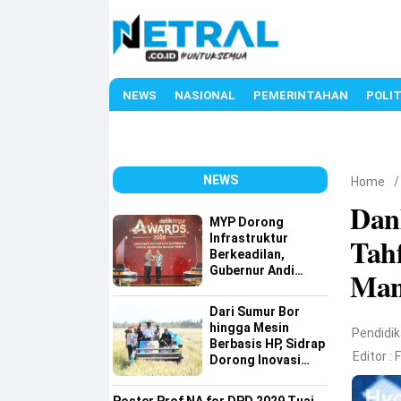
NEWS
NASIONAL
PEMERINTAHAN
POLIT
NEWS
Home
Dan
MYP Dorong
Infrastruktur
Tah
Berkeadilan,
Gubernur Andi
Man
Sudirman Raih
detiktimur Awards
Dari Sumur Bor
hingga Mesin
Pendidi
Berbasis HP, Sidrap
Editor :
Dorong Inovasi
Pertanian