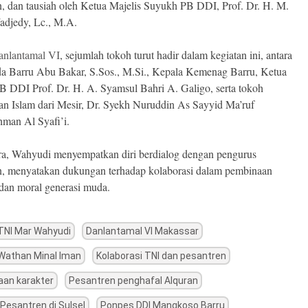
, dan tausiah oleh Ketua Majelis Suyukh PB DDI, Prof. Dr. H. M.
adjedy, Lc., M.A.
anlantamal VI
, sejumlah tokoh turut hadir dalam kegiatan ini, antara
da Barru Abu Bakar, S.Sos., M.Si., Kepala Kemenag Barru, Ketua
DDI Prof. Dr. H. A. Syamsul Bahri A. Galigo, serta tokoh
an Islam dari Mesir, Dr. Syekh Nuruddin As Sayyid Ma’ruf
man Al Syafi’i.
ra, Wahyudi menyempatkan diri berdialog dengan pengurus
n, menyatakan dukungan terhadap kolaborasi dalam pembinaan
 dan moral generasi muda.
 TNI Mar Wahyudi
Danlantamal VI Makassar
Wathan Minal Iman
Kolaborasi TNI dan pesantren
an karakter
Pesantren penghafal Alquran
Pesantren di Sulsel
Ponpes DDI Mangkoso Barru