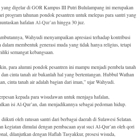
 yang digelar di GOR Kampus III Putri Bululampang ini merupakan
ari program tahunan pondok pesantren untuk melepas para santri yang
nuntaskan hafalan
Al-Qur’an
hingga 30 juz.
mbutannya, Wahyudi menyampaikan apresiasi terhadap kontribusi
n dalam membentuk generasi muda yang tidak hanya religius, tetapi
iliki semangat kebangsaan.
kin, para alumni pondok pesantren ini mampu menjadi pembela tanah
am dan cinta tanah air bukanlah hal yang bertentangan. Hubbul Wathan
an, cinta tanah air adalah bagian dari iman,” ujar Wahyudi.
berpesan kepada para wisudawan untuk menjaga hafalan,
kan isi Al-Qur’an, dan menjadikannya sebagai pedoman hidup.
 diikuti oleh ratusan santri dari berbagai daerah di Sulawesi Selatan.
n kegiatan dimulai dengan pembacaan ayat suci Al-Qur’an oleh qori
ional, dilanjutkan dengan Haflah Tasyakkur, prosesi wisuda,