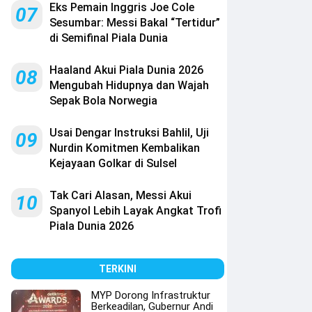
Eks Pemain Inggris Joe Cole
07
Sesumbar: Messi Bakal “Tertidur”
di Semifinal Piala Dunia
Haaland Akui Piala Dunia 2026
08
Mengubah Hidupnya dan Wajah
Sepak Bola Norwegia
Usai Dengar Instruksi Bahlil, Uji
09
Nurdin Komitmen Kembalikan
Kejayaan Golkar di Sulsel
Tak Cari Alasan, Messi Akui
10
Spanyol Lebih Layak Angkat Trofi
Piala Dunia 2026
TERKINI
MYP Dorong Infrastruktur
Berkeadilan, Gubernur Andi