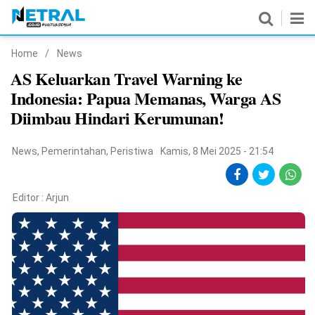
Home
/
News
News
AS Keluarkan Travel Warning ke
Indonesia: Papua Memanas, Warga AS
Nasional
Diimbau Hindari Kerumunan!
Pemerintahan
News
,
Pemerintahan
,
Peristiwa
Kamis, 8 Mei 2025 - 21:54
Politik
Hukrim
Editor :
Arjun
Pendidikan
Peristiwa
Olahraga