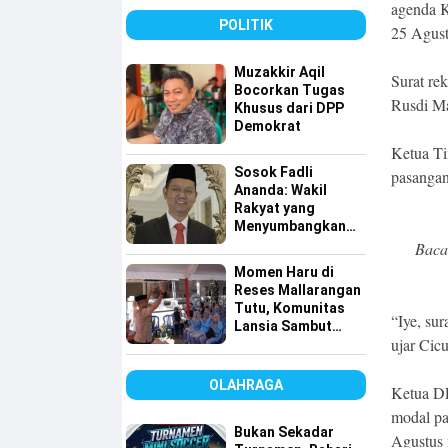
agenda K
POLITIK
25 Agust
Muzakkir Aqil
Surat re
Bocorkan Tugas
Rusdi Ma
Khusus dari DPP
Demokrat
Ketua T
Sosok Fadli
pasangan
Ananda: Wakil
Rakyat yang
Menyumbangkan
Seluruh Gajinya
Baca
kepada Warga
Momen Haru di
Kurang Mampu
Reses Mallarangan
Tutu, Komunitas
“Iye, su
Lansia Sambut
ujar Cic
dengan Yel-yel
Meriah
OLAHRAGA
Ketua DP
modal pa
Bukan Sekadar
Agustus 