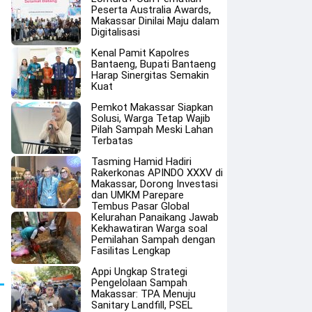
Peserta Australia Awards,
Makassar Dinilai Maju dalam
Digitalisasi
Kenal Pamit Kapolres
Bantaeng, Bupati Bantaeng
Harap Sinergitas Semakin
Kuat
Pemkot Makassar Siapkan
Solusi, Warga Tetap Wajib
Pilah Sampah Meski Lahan
Terbatas
Tasming Hamid Hadiri
Rakerkonas APINDO XXXV di
Makassar, Dorong Investasi
dan UMKM Parepare
Tembus Pasar Global
Kelurahan Panaikang Jawab
Kekhawatiran Warga soal
Pemilahan Sampah dengan
Fasilitas Lengkap
Appi Ungkap Strategi
Pengelolaan Sampah
Makassar: TPA Menuju
Sanitary Landfill, PSEL