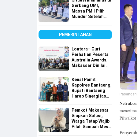
Situasi Memanas di
Tembus Pasar
Gerbang UMI,
Global
Massa PMII Pilih
Mundur Setelah
Warga Lakkang
Caddi Berdatangan
PEMERINTAHAN
Lontara+ Curi
Perhatian Peserta
Australia Awards,
Makassar Dinilai
Maju dalam
Digitalisasi
Kenal Pamit
Kapolres Bantaeng,
Bupati Bantaeng
Pasangan 
Harap Sinergitas
Semakin Kuat
Netral.co
menerima
Pemkot Makassar
Siapkan Solusi,
Pilwalkot
Warga Tetap Wajib
Pilah Sampah Meski
Penyerah
Lahan Terbatas