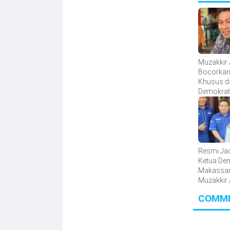
Muzakkir 
Bocorkan
Khusus d
Demokra
Resmi Jad
Ketua De
Makassar
Muzakkir 
Didorong
COMM
Soliditas