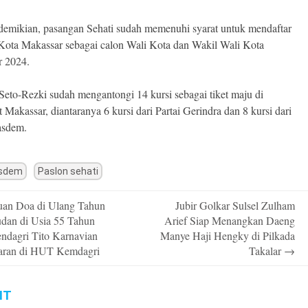
emikian, pasangan Sehati sudah memenuhi syarat untuk mendaftar
ota Makassar sebagai calon Wali Kota dan Wakil Wali Kota
r 2024.
, Seto-Rezki sudah mengantongi 14 kursi sebagai tiket maju di
 Makassar, diantaranya 6 kursi dari Partai Gerindra dan 8 kursi dari
asdem.
sdem
Paslon sehati
an Doa di Ulang Tahun
Jubir Golkar Sulsel Zulham
n
udan di Usia 55 Tahun
Arief Siap Menangkan Daeng
endagri Tito Karnavian
Manye Haji Hengky di Pilkada
jaran di HUT Kemdagri
Takalar
→
IT