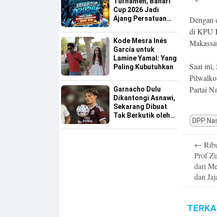
Turnamen, Bahari
Cup 2026 Jadi
Dengan d
Ajang Persatuan
dan Pencarian
di KPU K
Bakat Sepak Bola
Kode Mesra Inés
Makassa
Sinjai
García untuk
Lamine Yamal: Yang
Saat ini
Paling Kubutuhkan
Pilwalkot
Partai N
Garnacho Dulu
Dikantongi Asnawi,
Sekarang Dibuat
Tak Berkutik oleh
DPP Na
Indonesia All Star
Post
←
Ribu
navigatio
Prof Z
dari M
dan Ja
TERKA