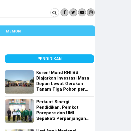
MEMORI
PENDIDIKAN
Keren! Murid RHIIBS
Diajarkan Investasi Masa
Depan Lewat Gerakan
Tanam Tiga Pohon per
Orang
Perkuat Sinergi
Pendidikan, Pemkot
Parepare dan UMI
Sepakati Perpanjangan
Kerja Sama Tri Dharma
Perguruan Tinggi