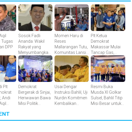
Aqil
Sosok Fadli
Momen Haru di
Plt Ketua
 Tugas
Ananda: Wakil
Reses
Demokrat
ari DPP
Rakyat yang
Mallarangan Tutu,
Makassar Mulai
t
Menyumbangkan
Komunitas Lansia
Tancap Gas,
Seluruh Gajinya
Sambut dengan
Konsolidasi
kepada Warga
Yel-yel Meriah
Internal Jadi
Kurang Mampu
Langkah Awal
i Plt
Demokrat
Usai Dengar
Resmi Buka
mokrat
Bergerak di Sinjai,
Instruksi Bahlil, Uji
Musda XI Golkar
, Andi
Heriwawan Bawa
Nurdin Komitmen
Sulsel, Bahlil Titip
Aqil
Misi Politik
Kembalikan
Misi Besar untuk
 Perkuat
Kemanusiaan
Kejayaan Golkar
Ketua Terpilih
ENT
 Kader
di Sulsel