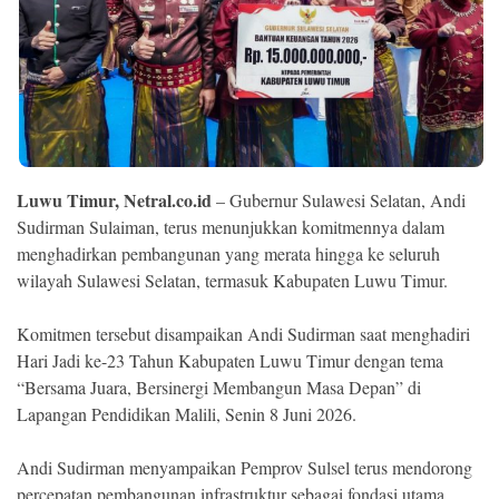
Ekonomi
Memori
Luwu Timur, Netral.co.id
– Gubernur Sulawesi Selatan, Andi
Sudirman Sulaiman, terus menunjukkan komitmennya dalam
menghadirkan pembangunan yang merata hingga ke seluruh
wilayah Sulawesi Selatan, termasuk Kabupaten Luwu Timur.
Komitmen tersebut disampaikan Andi Sudirman saat menghadiri
©
Hari Jadi ke-23 Tahun Kabupaten Luwu Timur dengan tema
Copyright
2026
“Bersama Juara, Bersinergi Membangun Masa Depan” di
NETRAL
.
Lapangan Pendidikan Malili, Senin 8 Juni 2026.
All
Right
Reserved
Andi Sudirman menyampaikan Pemprov Sulsel terus mendorong
percepatan pembangunan infrastruktur sebagai fondasi utama