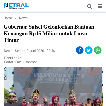
Home
/
News
News
Gubernur Sulsel Gelontorkan Bantuan
Keuangan Rp15 Miliar untuk Luwu
Nasional
Timur
Pemerintahan
News
Selasa, 9 Juni 2026 - 00:46
Politik
Penulis : Adl
Editor :
Fazlul Rahman
Hukrim
Pendidikan
Peristiwa
Olahraga