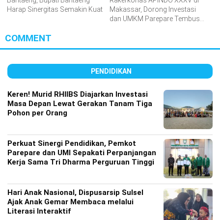
Bantaeng, Bupati Bantaeng
Rakerkonas APINDO XXXV di
Harap Sinergitas Semakin Kuat
Makassar, Dorong Investasi
dan UMKM Parepare Tembus
Pasar Global
COMMENT
PENDIDIKAN
Keren! Murid RHIIBS Diajarkan Investasi
Masa Depan Lewat Gerakan Tanam Tiga
Pohon per Orang
Perkuat Sinergi Pendidikan, Pemkot
Parepare dan UMI Sepakati Perpanjangan
Kerja Sama Tri Dharma Perguruan Tinggi
Hari Anak Nasional, Dispusarsip Sulsel
Ajak Anak Gemar Membaca melalui
Literasi Interaktif