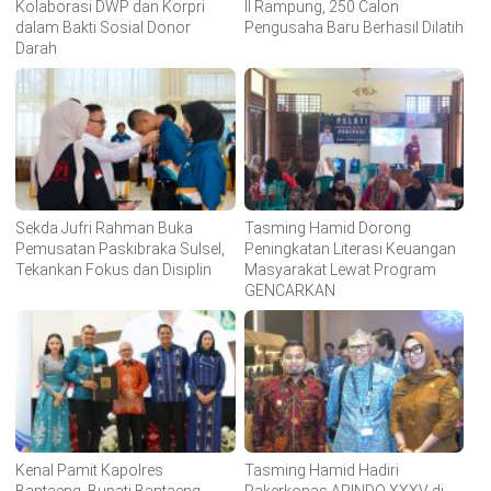
Kolaborasi DWP dan Korpri
II Rampung, 250 Calon
dalam Bakti Sosial Donor
Pengusaha Baru Berhasil Dilatih
Darah
Sekda Jufri Rahman Buka
Tasming Hamid Dorong
Pemusatan Paskibraka Sulsel,
Peningkatan Literasi Keuangan
Tekankan Fokus dan Disiplin
Masyarakat Lewat Program
GENCARKAN
Kenal Pamit Kapolres
Tasming Hamid Hadiri