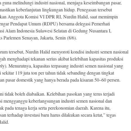
a guna melindungi industri nasional, menjaga keseimbangan pasar,
mastikan keberlanjutan lingkungan hidup. Penegasan tersebut
kan Anggota Komisi VI DPR RI, Nurdin Halid, saat memimpin
engar Pendapat Umum (RDPU) bersama delegasi Pemerhati
si Alam Indonesia Sulawesi Selatan di Gedung Nusantara I,
 Parlemen Senayan, Jakarta, Senin (8/6).
rum tersebut, Nurdin Halid menyoroti kondisi industri semen nasional
gah menghadapi tekanan serius akibat kelebihan kapasitas produksi
ply). Menurutnya, kapasitas terpasang industri semen nasional yang
 sekitar 119 juta ton per tahun tidak sebanding dengan tingkat
an pasar domestik yang hanya berada pada kisaran 50–60 persen.
ini tidak boleh diabaikan. Kelebihan pasokan yang terus terjadi
si mengganggu keberlangsungan industri semen nasional dan
k pada tenaga kerja serta perekonomian daerah. Karena itu,
an terhadap investasi baru harus dilakukan secara ketat,” tegas
alid.