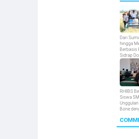
Dari Sum
hingga M
Berbasis 
Sidrap D
Inovasi P
RHIIBS Be
Siswa S
Unggulan
Bone den
English
COMM
Foundati
Program