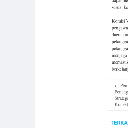
dapat me
sesuai k
Komisi V
pengawas
daerah u
pelanggar
pelanggar
menjaga 
memastik
berkelan
Post
←
Pemp
navigatio
Penang
Strateg
Konekt
TERKA