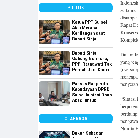
Sulsel
Indonesi
POLITIK
serta me
disampai
Ketua PPP Sulsel
Rapat D
Akui Merasa
Konserva
Kehilangan saat
Bupati Sinjai
Kompleks
Gabung ke
Gerindra, Tapi…
Bupati Sinjai
Dalam fo
Gabung Gerindra,
yang ten
PPP: Ratnawati Tak
(oversup
Pernah Jadi Kader
mencapai
penyerap
Pansus Ranperda
Kebudayaan DPRD
Sulsel Inisiasi Dana
“Situasi 
Abadi untuk
berpoten
Pelestarian Budaya
berdampa
OLAHRAGA
pengawas
Nurdin H
Bukan Sekadar