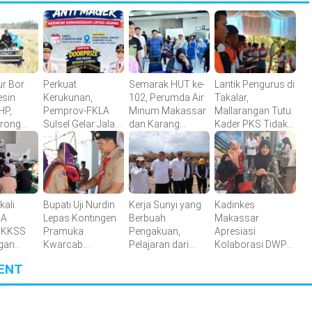
ur Bor
Perkuat
Semarak HUT ke-
Lantik Pengurus di
esin
Kerukunan,
102, Perumda Air
Takalar,
HP,
Pemprov-FKLA
Minum Makassar
Mallarangan Tutu:
orong
Sulsel Gelar Jalan
dan Karang
Kader PKS Tidak
ertanian
Sehat Anti Mager
Taruna Gelar
Dicetak di Hotel,
Harmoni
Donor Darah
tetapi Ditempa di
Kemanusiaan
Lapangan
Lintas Agama
kali
Bupati Uji Nurdin
Kerja Sunyi yang
Kadinkes
MA
Lepas Kontingen
Berbuah
Makassar
 KKSS
Pramuka
Pengakuan,
Apresiasi
gan
Kwarcab
Pelajaran dari
Kolaborasi DWP
Bantaeng Menuju
Tamangapa
dan Korpri dalam
ENT
on
Jambore
Bakti Sosial
Nasional XII
Donor Darah
Tahun 2026