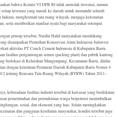
ankan bahwa Komisi VI DPR RI tidak menolak investasi, namun
 setiap investasi yang masuk ke daerah untuk mematuhi seluruh
n hukum, menghormati tata ruang wilayah, menjaga kelestarian
an, serta memberikan manfaat nyata bagi masyarakat setempat.
dengan prinsip tersebut, Nurdin Halid menyatakan mendukung
 yang disampaikan Pemerhati Konservasi Alam Indonesia Sulawesi
terkait aktivitas PT Conch Cement Indonesia di Kabupaten Barru.
an fasilitas pengantongan semen (packing plant) dan pabrik kantong
ng berlokasi di Kelurahan Mangempang, Kecamatan Barru, dinilai
jalan dengan ketentuan Peraturan Daerah Kabupaten Barru Nomor 4
012 tentang Rencana Tata Ruang Wilayah (RTRW) Tahun 2011–
ya, keberadaan fasilitas industri tersebut di kawasan yang berdekatan
usat pemerintahan dan permukiman warga berpotensi menimbulkan
ingkungan, sosial, dan ekonomi yang luas. Selain meningkatkan
encemaran dan gangguan kesehatan masyarakat, kondisi tersebut juga