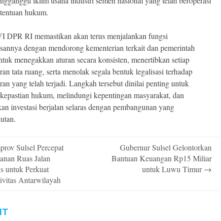
ngganggu iklim usaha industri semen nasional yang telah beroperasi
etentuan hukum.
I DPR RI memastikan akan terus menjalankan fungsi
annya dengan mendorong kementerian terkait dan pemerintah
ntuk menegakkan aturan secara konsisten, menertibkan setiap
an tata ruang, serta menolak segala bentuk legalisasi terhadap
an yang telah terjadi. Langkah tersebut dinilai penting untuk
kepastian hukum, melindungi kepentingan masyarakat, dan
an investasi berjalan selaras dengan pembangunan yang
jutan.
rov Sulsel Percepat
Gubernur Sulsel Gelontorkan
n
anan Ruas Jalan
Bantuan Keuangan Rp15 Miliar
is untuk Perkuat
untuk Luwu Timur
→
ivitas Antarwilayah
IT