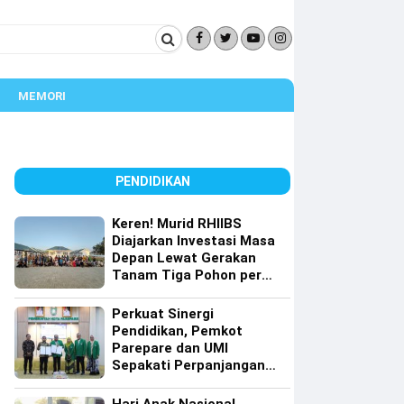
MEMORI
PENDIDIKAN
Keren! Murid RHIIBS
Diajarkan Investasi Masa
Depan Lewat Gerakan
Tanam Tiga Pohon per
Orang
Perkuat Sinergi
Pendidikan, Pemkot
Parepare dan UMI
Sepakati Perpanjangan
Kerja Sama Tri Dharma
Perguruan Tinggi