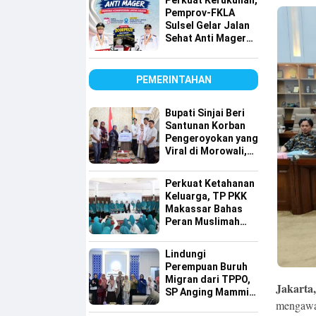
Perkuat Kerukunan,
Pemprov-FKLA
Sulsel Gelar Jalan
Sehat Anti Mager
Harmoni
Kemanusiaan
Lintas Agama
PEMERINTAHAN
Bupati Sinjai Beri
Santunan Korban
Pengeroyokan yang
Viral di Morowali,
Pastikan Hak
Keluarga Terpenuhi
Perkuat Ketahanan
Keluarga, TP PKK
Makassar Bahas
Peran Muslimah
dan Pendidikan
Karakter
Lindungi
Perempuan Buruh
Migran dari TPPO,
Jakarta,
SP Anging Mammiri
mengawal
Dorong Perda di