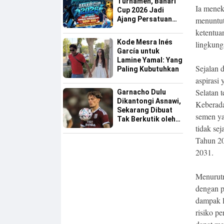
Turnamen, Bahari
Ia menek
Cup 2026 Jadi
Ajang Persatuan
menuntut
dan Pencarian
ketentua
Bakat Sepak Bola
Kode Mesra Inés
lingkung
Sinjai
García untuk
Lamine Yamal: Yang
Sejalan 
Paling Kubutuhkan
aspirasi
Selatan 
Garnacho Dulu
Dikantongi Asnawi,
Keberada
Sekarang Dibuat
semen ya
Tak Berkutik oleh
tidak se
Indonesia All Star
Tahun 2
2031.
Menurutn
dengan p
dampak l
risiko p