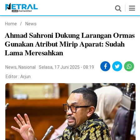
Home
/
News
News
Ahmad Sahroni Dukung Larangan Ormas
Gunakan Atribut Mirip Aparat: Sudah
Nasional
Lama Meresahkan
Pemerintahan
News
,
Nasional
Selasa, 17 Juni 2025 - 08:19
Politik
Editor :
Arjun
Hukrim
Pendidikan
Peristiwa
Olahraga