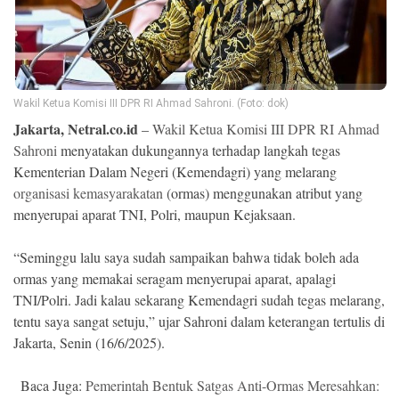
Ekonomi
Memori
Wakil Ketua Komisi III DPR RI Ahmad Sahroni. (Foto: dok)
Jakarta, Netral.co.id
–
Wakil Ketua Komisi III DPR RI
Ahmad
Sahroni
menyatakan dukungannya terhadap langkah tegas
Kementerian Dalam Negeri (Kemendagri) yang melarang
organisasi kemasyarakatan
(ormas) menggunakan atribut yang
menyerupai aparat TNI, Polri, maupun Kejaksaan.
“Seminggu lalu saya sudah sampaikan bahwa tidak boleh ada
©
ormas yang memakai seragam menyerupai aparat, apalagi
Copyright
TNI/Polri. Jadi kalau sekarang Kemendagri sudah tegas melarang,
2026
NETRAL
tentu saya sangat setuju,” ujar Sahroni dalam keterangan tertulis di
.
All
Jakarta, Senin (16/6/2025).
Right
Reserved
Baca Juga:
Pemerintah Bentuk Satgas Anti-Ormas Meresahkan: