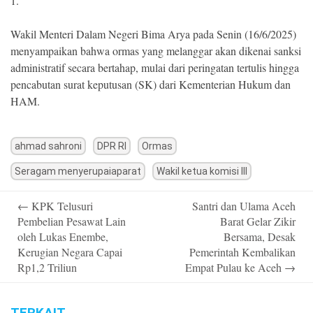
1.
Wakil Menteri Dalam Negeri Bima Arya pada Senin (16/6/2025)
menyampaikan bahwa ormas yang melanggar akan dikenai sanksi
administratif secara bertahap, mulai dari peringatan tertulis hingga
pencabutan surat keputusan (SK) dari Kementerian Hukum dan
HAM.
ahmad sahroni
DPR RI
Ormas
Seragam menyerupaiaparat
Wakil ketua komisi III
Post
←
KPK Telusuri
Santri dan Ulama Aceh
navigation
Pembelian Pesawat Lain
Barat Gelar Zikir
oleh Lukas Enembe,
Bersama, Desak
Kerugian Negara Capai
Pemerintah Kembalikan
Rp1,2 Triliun
Empat Pulau ke Aceh
→
TERKAIT