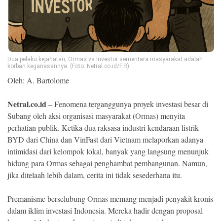
Ekonomi
Memori
Dua pelaku kejahatan, Ormas vs Investor sementara masyarakat adalah
korban keganasannya. (Foto: Netral.co.id/F.R)
Oleh: A. Bartolome
Netral.co.id
– Fenomena terganggunya proyek investasi besar di
Subang oleh aksi organisasi masyarakat (
Ormas
) menyita
perhatian publik. Ketika dua raksasa industri kendaraan listrik
BYD dari China dan VinFast dari Vietnam melaporkan adanya
intimidasi dari kelompok lokal, banyak yang langsung menunjuk
©
Copyright
hidung para Ormas sebagai penghambat pembangunan. Namun,
2026
NETRAL
jika ditelaah lebih dalam, cerita ini tidak sesederhana itu.
.
All
Right
Premanisme berselubung
Ormas
memang menjadi penyakit kronis
Reserved
dalam iklim investasi Indonesia. Mereka hadir dengan proposal