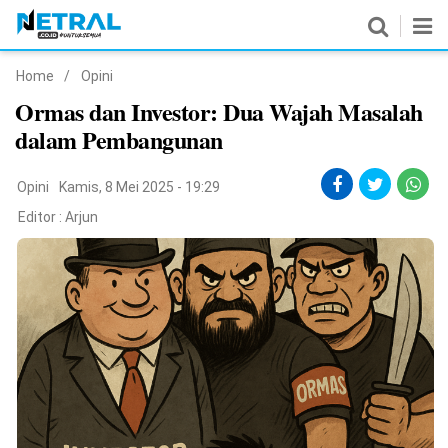
Home
/
Opini
News
Ormas dan Investor: Dua Wajah Masalah
dalam Pembangunan
Nasional
Pemerintahan
Opini
Kamis, 8 Mei 2025 - 19:29
Editor :
Arjun
Politik
Hukrim
Pendidikan
Peristiwa
Olahraga