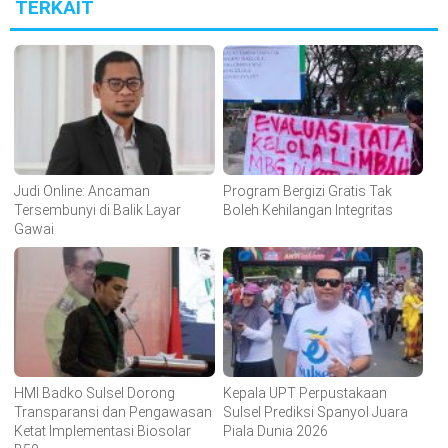
TERKAIT
Judi Online: Ancaman
Program Bergizi Gratis Tak
Tersembunyi di Balik Layar
Boleh Kehilangan Integritas
Gawai
HMI Badko Sulsel Dorong
Kepala UPT Perpustakaan
Transparansi dan Pengawasan
Sulsel Prediksi Spanyol Juara
Ketat Implementasi Biosolar
Piala Dunia 2026