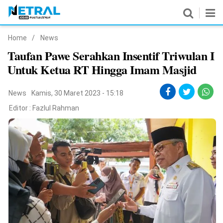
Home
/
News
News
Taufan Pawe Serahkan Insentif Triwulan I
Untuk Ketua RT Hingga Imam Masjid
Nasional
Pemerintahan
News
Kamis, 30 Maret 2023 - 15:18
Editor :
Fazlul Rahman
Politik
Hukrim
Pendidikan
Peristiwa
Olahraga