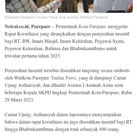
Ekonomi
Memori
Walikota Parepare Taufan Pawe. Dok Humas Pemkot Parepare.
Netral.co.id, Parepare
– Pemerintah
Kota Parepare
menggelar
Rapat Koordinasi yang dirangkaikan dengan penyerahan insentif
bagi RT, RW, Imam Masjid, Imam Kelurahan, Pegawai Syara,
Pegawai Kelurahan, Babinsa dan Bhabinkamtibmas untuk
triwulan pertama tahun 2023.
Penyerahan Insentif tersebut diserahkan langsung secara simbolis
oleh Walikota Parepare
Taufan Pawe,
yang di dampingi Camat
Ujung Ardiansyah, dan dihadiri Asisten I Aminah Amin serta
beberapa Kepala SKPD lingkup Pemerintah Kota Parepare, Rabu
©
Copyright
29 Maret 2023.
2026
NETRAL
.
Camat Ujung, Ardiansyah dalam laporannya menyampaikan
All
Right
bahwa dalam rapat koordinasi ini juga diserahkan insentif bagi RT
Reserved
hingga Bhabinkamtibmas dengan total sebanyak 400 orang.