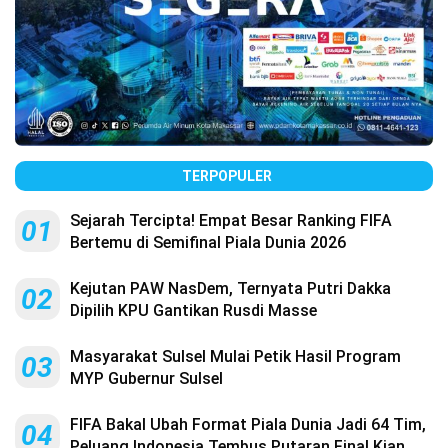
TERPOPULER
Sejarah Tercipta! Empat Besar Ranking FIFA
01
Bertemu di Semifinal Piala Dunia 2026
Kejutan PAW NasDem, Ternyata Putri Dakka
02
Dipilih KPU Gantikan Rusdi Masse
Masyarakat Sulsel Mulai Petik Hasil Program
03
MYP Gubernur Sulsel
FIFA Bakal Ubah Format Piala Dunia Jadi 64 Tim,
04
Peluang Indonesia Tembus Putaran Final Kian