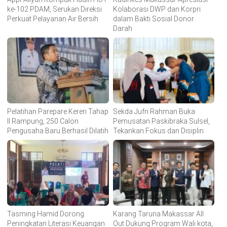
ke-102 PDAM, Serukan Direksi
Kolaborasi DWP dan Korpri
Perkuat Pelayanan Air Bersih
dalam Bakti Sosial Donor
Darah
Pelatihan Parepare Keren Tahap
Sekda Jufri Rahman Buka
II Rampung, 250 Calon
Pemusatan Paskibraka Sulsel,
Pengusaha Baru Berhasil Dilatih
Tekankan Fokus dan Disiplin
Tasming Hamid Dorong
Karang Taruna Makassar All
Peningkatan Literasi Keuangan
Out Dukung Program Wali kota,