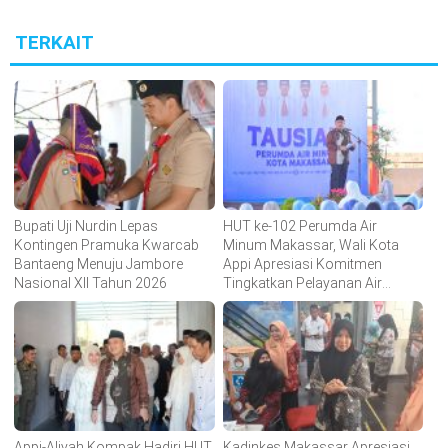
TERKAIT
Bupati Uji Nurdin Lepas
HUT ke-102 Perumda Air
Kontingen Pramuka Kwarcab
Minum Makassar, Wali Kota
Bantaeng Menuju Jambore
Appi Apresiasi Komitmen
Nasional XII Tahun 2026
Tingkatkan Pelayanan Air
Bersih
Appi-Aliyah Kompak Hadiri HUT
Kadinkes Makassar Apresiasi