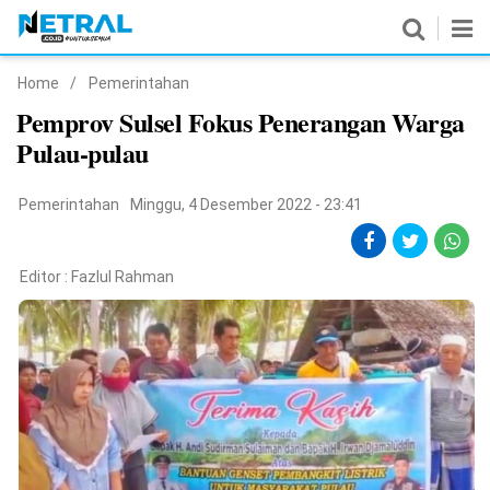
Home
/
Pemerintahan
News
Pemprov Sulsel Fokus Penerangan Warga
Pulau-pulau
Nasional
Pemerintahan
Pemerintahan
Minggu, 4 Desember 2022 - 23:41
Politik
Editor :
Fazlul Rahman
Hukrim
Pendidikan
Peristiwa
Olahraga