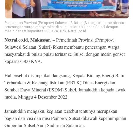
Ekonomi
Memori
Pemerintah Provinsi (Pemprov) Sulawesi Selatan (Sulsel) fokus membantu
penerangan warga masyarakat di pulau-pulau terluar se-Sulsel dengan
mesin genset kapasitas 300 KVA. Dok. Netral.co.id
Netral.co.id, Makassar
, – Pemerintah Provinsi (
Pemprov
)
Sulawesi Selatan (Sulsel) fokus membantu penerangan warga
masyarakat di pulau-pulau terluar se-Sulsel dengan mesin genset
kapasitas 300 KVA.
Hal tersebut disampaikan langsung, Kepala Bidang Energi Baru
Terbarukan & Ketenagalistrikan (EBTK) Dinas Energi dan
Sumber Daya Mineral (ESDM) Sulsel,
Jamaluddin
kepada awak
©
Copyright
media, Minggu 4 Desember 2022.
2026
NETRAL
.
Jamaluddin mengaku, kegiatan tersebut tentunya merupakan
All
Right
bagian dari visi dan misi Pemprov Sulsel dibawah kepemimpinan
Reserved
Gubernur Sulsel
Andi Sudirman Sulaiman
.