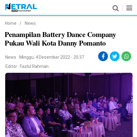
Home
/
News
News
Penampilan Battery Dance Company
Pukau Wali Kota Danny Pomanto
Nasional
Pemerintahan
News
Minggu, 4 Desember 2022 - 20:37
Editor :
Fazlul Rahman
Politik
Hukrim
Pendidikan
Peristiwa
Olahraga