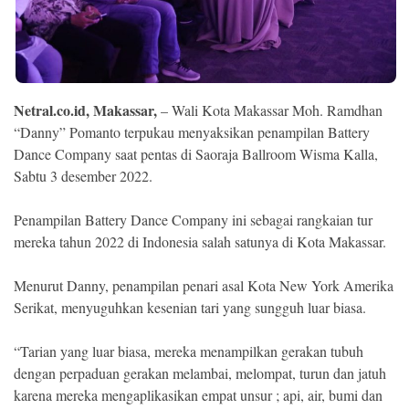
Ekonomi
Memori
Netral.co.id, Makassar,
– Wali Kota Makassar Moh. Ramdhan
“Danny” Pomanto terpukau menyaksikan penampilan Battery
Dance Company saat pentas di Saoraja Ballroom Wisma Kalla,
Sabtu 3 desember 2022.
Penampilan Battery Dance Company ini sebagai rangkaian tur
mereka tahun 2022 di Indonesia salah satunya di Kota Makassar.
©
Menurut Danny, penampilan penari asal Kota New York Amerika
Copyright
Serikat, menyuguhkan kesenian tari yang sungguh luar biasa.
2026
NETRAL
.
All
“Tarian yang luar biasa, mereka menampilkan gerakan tubuh
Right
dengan perpaduan gerakan melambai, melompat, turun dan jatuh
Reserved
karena mereka mengaplikasikan empat unsur ; api, air, bumi dan