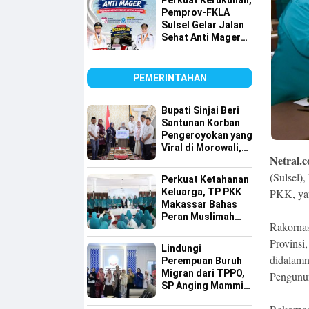
Perkuat Kerukunan,
Pemprov-FKLA
Sulsel Gelar Jalan
Sehat Anti Mager
Harmoni
Kemanusiaan
Lintas Agama
PEMERINTAHAN
Bupati Sinjai Beri
Santunan Korban
Pengeroyokan yang
Viral di Morowali,
Netral.c
Pastikan Hak
Keluarga Terpenuhi
(Sulsel),
Perkuat Ketahanan
PKK, yan
Keluarga, TP PKK
Makassar Bahas
Peran Muslimah
Rakornas
dan Pendidikan
Provinsi
Karakter
Lindungi
didalamn
Perempuan Buruh
Migran dari TPPO,
Pengunu
SP Anging Mammiri
Dorong Perda di