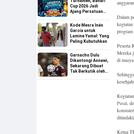
Turnamen, Bahari
anggara
Cup 2026 Jadi
Ajang Persatuan
Dalam pe
dan Pencarian
Bakat Sepak Bola
kegiatan
Kode Mesra Inés
Sinjai
program p
García untuk
Lamine Yamal: Yang
Paling Kubutuhkan
Peserta 
Mereka j
Garnacho Dulu
di masya
Dikantongi Asnawi,
Sekarang Dibuat
Tak Berkutik oleh
Sehingga
Indonesia All Star
kesehjah
Kegiatan
Pusat,
de
konsiste
ditindakl
Ketua T