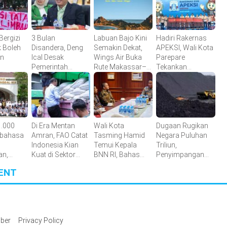
ergizi
3 Bulan
Labuan Bajo Kini
Hadiri Rakernas
k Boleh
Disandera, Deng
Semakin Dekat,
APEKSI, Wali Kota
an
Ical Desak
Wings Air Buka
Parepare
Pemerintah
Rute Makassar–
Tekankan
Selamatkan WNI
Labuan Bajo
Pentingnya
yang Disandera di
Kolaborasi
Somalia
Antarkota
1.000
Di Era Mentan
Wali Kota
Dugaan Rugikan
rbahasa
Amran, FAO Catat
Tasming Hamid
Negara Puluhan
Indonesia Kian
Temui Kepala
Triliun,
an,
Kuat di Sektor
BNN RI, Bahas
Penyimpangan
luas
Pangan
Percepatan
Pengadaan Batu
ENT
Pangan
Pembentukan
Bara PLN EPI
BNN Kota
Masih
Parepare
Dipertanyakan
ber
Privacy Policy