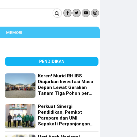
MEMORI
PENDIDIKAN
Keren! Murid RHIIBS
Diajarkan Investasi Masa
Depan Lewat Gerakan
Tanam Tiga Pohon per
Orang
Perkuat Sinergi
Pendidikan, Pemkot
Parepare dan UMI
Sepakati Perpanjangan
Kerja Sama Tri Dharma
Perguruan Tinggi