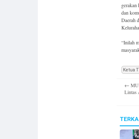
gerakan 
dan komu
Daerah 
Keluraha
“Inilah 
masyarak
Ketua T
Post
←
MUI
navigatio
Lintas
TERKA