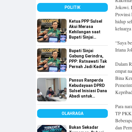
Rakornas
Sulsel
Jokowi.
POLITIK
Provinsi
hidup se
Ketua PPP Sulsel
Akui Merasa
keluarg
Kehilangan saat
Bupati Sinjai
“Saya be
Gabung ke
Gerindra, Tapi…
Iriana J
Bupati Sinjai
Gabung Gerindra,
PPP: Ratnawati Tak
Dalam R
Pernah Jadi Kader
empat na
Bina Keu
Pansus Ranperda
Pemerint
Kebudayaan DPRD
Sulsel Inisiasi Dana
Kepribad
Abadi untuk
Pelestarian Budaya
Para na
TP PKK 
OLAHRAGA
Beberapa
dan Perm
Bukan Sekadar