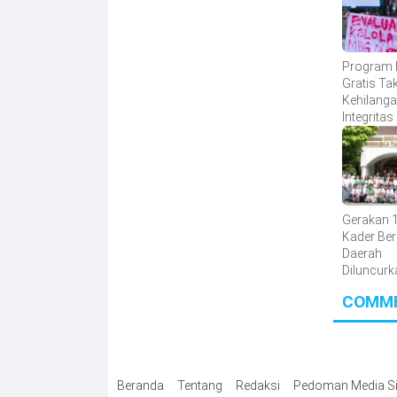
Program B
Gratis Ta
Kehilang
Integritas
Gerakan 
Kader Be
Daerah
Diluncurk
BPOM Per
COMM
Edukasi 
Aman
Beranda
Tentang
Redaksi
Pedoman Media Si