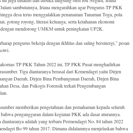
 ini juga dihadiri dan dibuka langsung oleh Ibu Negara, Iriana
 Dalam sambutannya, Iriana mengarahkan agar Pengurus TP PKK
 hingga desa terus menggalakkan penanaman Tanaman Toga, pola
hat, gotong royong, literasi keluarga, serta ketahanan ekonomi
a dengan mendorong
UMKM
untuk peningkatan UP2K.
rharap pengurus bekerja dengan ikhhlas dan saling bersinergi,” pesan
okowi.
akornas TP PKK Tahun 2022 ini, TP PKK Pusat menghadirkan
rasumber. Tiga diantaranya berasal dari Kemendagri yaitu Dirjen
angan Daerah, Dirjen Bina Pembangunan Daerah, Dirjen Bina
ahan Desa, dan Psikogis Forensik terkait Pengembangan
ian.
rasumber memberikan pengetahuan dan pemahaman kepada seluruh
bahwa penganggaran dalam kegiatan PKK ada dasar aturannya.
 diantaranya adalah yang terbaru Permendagri No. 84 tahun 2022
endagri Bo 99 tahun 2017. Dimana didalamnya menjelaskan bahwa