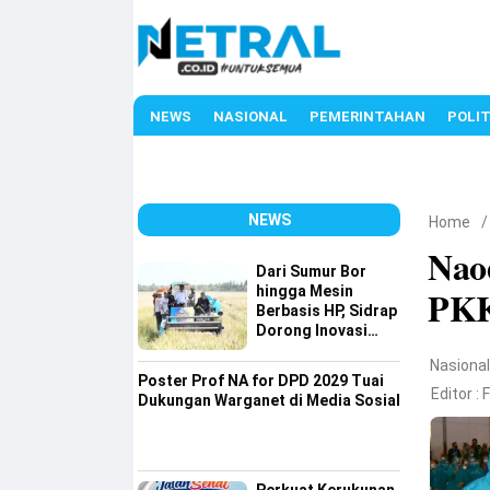
NEWS
NASIONAL
PEMERINTAHAN
POLIT
NEWS
Home
Nao
Dari Sumur Bor
hingga Mesin
PK
Berbasis HP, Sidrap
Dorong Inovasi
Pertanian
Nasiona
Poster Prof NA for DPD 2029 Tuai
Editor :
Dukungan Warganet di Media Sosial