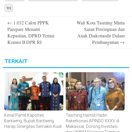
tni
Post
←
1.032 Calon PPPK
Wali Kota Tasming Minta
navigation
Parepare Menanti
Saran Perempuan dan
Kepastian, DPRD Temui
Anak Diakomodir Dalam
Komisi II DPR RI
Pembangunan
→
TERKAIT
Kenal Pamit Kapolres
Tasming Hamid Hadiri
Bantaeng, Bupati Bantaeng
Rakerkonas APINDO XXXV di
Harap Sinergitas Semakin Kuat
Makassar, Dorong Investasi