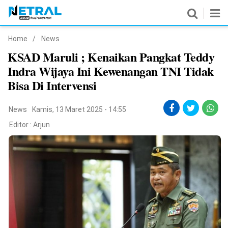
Home
/
News
News
KSAD Maruli ; Kenaikan Pangkat Teddy
Indra Wijaya Ini Kewenangan TNI Tidak
Nasional
Bisa Di Intervensi
Pemerintahan
News
Kamis, 13 Maret 2025 - 14:55
Politik
Editor :
Arjun
Hukrim
Pendidikan
Peristiwa
Olahraga