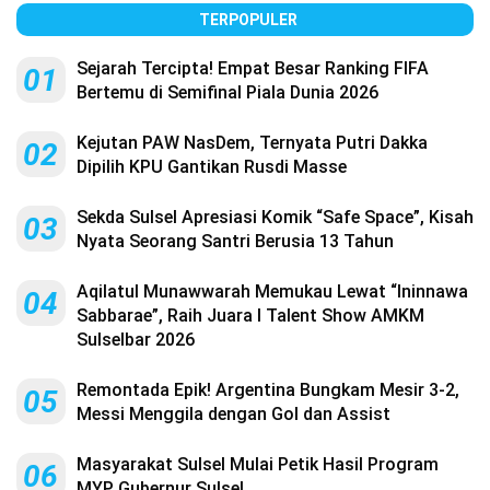
TERPOPULER
Sejarah Tercipta! Empat Besar Ranking FIFA
01
Bertemu di Semifinal Piala Dunia 2026
Kejutan PAW NasDem, Ternyata Putri Dakka
02
Dipilih KPU Gantikan Rusdi Masse
Sekda Sulsel Apresiasi Komik “Safe Space”, Kisah
03
Nyata Seorang Santri Berusia 13 Tahun
Aqilatul Munawwarah Memukau Lewat “Ininnawa
04
Sabbarae”, Raih Juara I Talent Show AMKM
Sulselbar 2026
Remontada Epik! Argentina Bungkam Mesir 3-2,
05
Messi Menggila dengan Gol dan Assist
Masyarakat Sulsel Mulai Petik Hasil Program
06
MYP Gubernur Sulsel