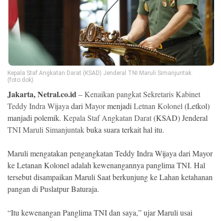
Ekonomi
Memori
Kepala Staf Angkatan Darat (KSAD) Jenderal TNI Maruli Simanjuntak.
(foto:dok)
Jakarta, Netral.co.id
–
Kenaikan pangkat Sekretaris Kabinet
Teddy Indra Wijaya
dari
Mayor
menjadi
Letnan Kolonel
(Letkol)
manjadi polemik.
Kepala Staf Angkatan Darat
(KSAD) Jenderal
TNI
Maruli Simanjuntak
buka suara terkait hal itu.
©
Maruli mengatakan pengangkatan Teddy Indra Wijaya dari Mayor
Copyright
ke Letanan Kolonel adalah kewenangannya panglima TNI. Hal
2026
NETRAL
tersebut disampaikan Maruli Saat berkunjung ke Lahan ketahanan
.
All
pangan di Puslatpur Baturaja.
Right
Reserved
“Itu kewenangan Panglima TNI dan saya,” ujar Maruli usai