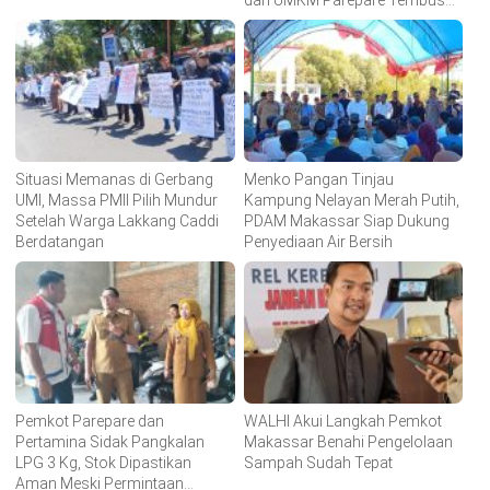
dan UMKM Parepare Tembus
Pasar Global
Situasi Memanas di Gerbang
Menko Pangan Tinjau
UMI, Massa PMII Pilih Mundur
Kampung Nelayan Merah Putih,
Setelah Warga Lakkang Caddi
PDAM Makassar Siap Dukung
Berdatangan
Penyediaan Air Bersih
Pemkot Parepare dan
WALHI Akui Langkah Pemkot
Pertamina Sidak Pangkalan
Makassar Benahi Pengelolaan
LPG 3 Kg, Stok Dipastikan
Sampah Sudah Tepat
Aman Meski Permintaan