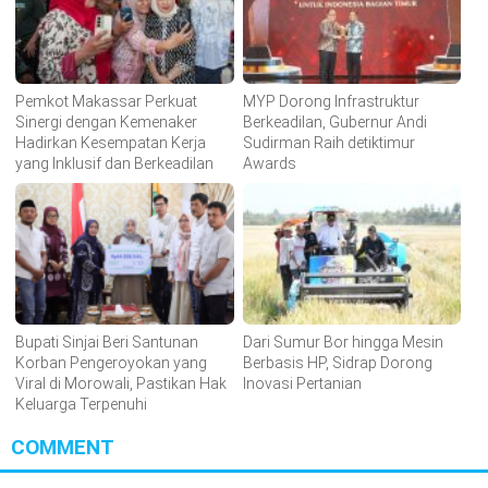
Pemkot Makassar Perkuat
MYP Dorong Infrastruktur
Sinergi dengan Kemenaker
Berkeadilan, Gubernur Andi
Hadirkan Kesempatan Kerja
Sudirman Raih detiktimur
yang Inklusif dan Berkeadilan
Awards
Bupati Sinjai Beri Santunan
Dari Sumur Bor hingga Mesin
Korban Pengeroyokan yang
Berbasis HP, Sidrap Dorong
Viral di Morowali, Pastikan Hak
Inovasi Pertanian
Keluarga Terpenuhi
COMMENT