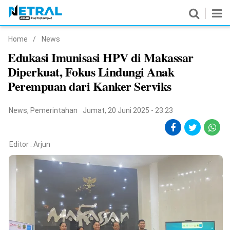
Home
/
News
News
Edukasi Imunisasi HPV di Makassar
Diperkuat, Fokus Lindungi Anak
Nasional
Perempuan dari Kanker Serviks
Pemerintahan
News
,
Pemerintahan
Jumat, 20 Juni 2025 - 23:23
Politik
Hukrim
Editor :
Arjun
Pendidikan
Peristiwa
Olahraga