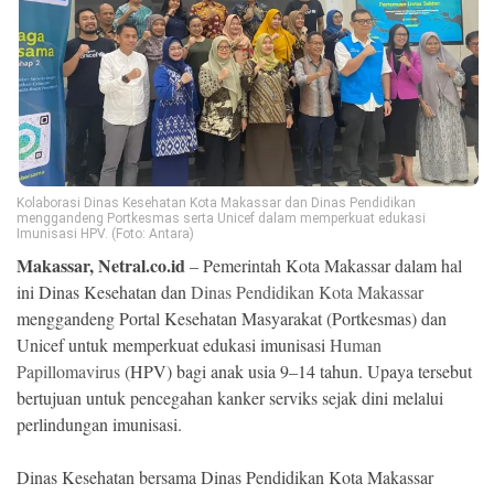
Ekonomi
Memori
Kolaborasi Dinas Kesehatan Kota Makassar dan Dinas Pendidikan
menggandeng Portkesmas serta Unicef dalam memperkuat edukasi
Imunisasi HPV. (Foto: Antara)
Makassar, Netral.co.id
– Pemerintah Kota Makassar dalam hal
ini Dinas Kesehatan dan
Dinas Pendidikan Kota Makassar
menggandeng Portal Kesehatan Masyarakat (Portkesmas) dan
©
Unicef untuk memperkuat edukasi imunisasi
Human
Copyright
Papillomavirus
(HPV) bagi anak usia 9–14 tahun. Upaya tersebut
2026
NETRAL
bertujuan untuk pencegahan kanker serviks sejak dini melalui
.
All
perlindungan imunisasi.
Right
Reserved
Dinas Kesehatan bersama Dinas Pendidikan Kota Makassar