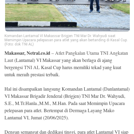
Ekonomi
Memori
Komandan Lantamal VI Makassar Brigjen TNI Mar Dr. Wahyudi saat
Memimpin Upacara pelepasan para atlet yang akan bertanding di Kasal Cup.
(Foto: dok TNI AL)
Makassar, Netral.co.id
–
Atlet Pangkalan Utama TNI Angkatan
Laut
(Lantamal) VI Makassar yang akan berlaga di ajang
bergengsi
TNI AL
Kasal Cup harus memiliki tekad yang kuat
untuk meraih prestasi terbaik.
Hal ini disampaikan langsung Komandan Lantamal (Danlantamal)
©
VI Makassar Brigadir Jenderal (Brigjen) TNI Mar Dr. Wahyudi,
Copyright
2026
S.E., M.Tr.Hanla.,M.M., M.Han. Pada saat Memimpin Upacara
NETRAL
.
pelepasan para atlet. Bertempat di Dermaga Layang Mako
All
Lantamal VI, Jumat (20/06/2025).
Right
Reserved
Dengan semangat dan dedikasi tinggi, para atlet Lantamal VI siap