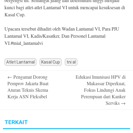
bergengsi ini. Semangat juang dan determinasi tinggi menjadi
kunci bagi atlet-atlet Lantamal VI untuk mencapai kesuksesan di
Kasal Cup.
Upacara tersebut dihadiri oleh Wadan Lantamal VI, Para PJU
Lantamal VI, Kadis/Kasatker, Dan Personel Lantamal
VI.#tnial_lantamalvi
Atlet Lantamal
Kasal Cup
tni al
Post
←
Pengamat Dorong
Edukasi Imunisasi HPV di
navigation
Pemprov Jakarta Buat
Makassar Diperkuat,
Aturan Teknis Skema
Fokus Lindungi Anak
Kerja ASN Fleksibel
Perempuan dari Kanker
Serviks
→
TERKAIT