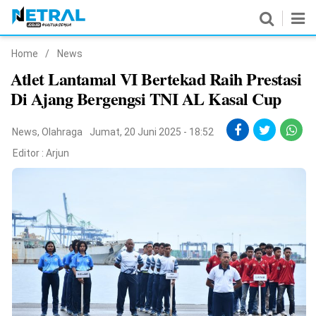
Home
/
News
News
Atlet Lantamal VI Bertekad Raih Prestasi
Di Ajang Bergengsi TNI AL Kasal Cup
Nasional
Pemerintahan
News
,
Olahraga
Jumat, 20 Juni 2025 - 18:52
Editor :
Arjun
Politik
Hukrim
Pendidikan
Peristiwa
Olahraga