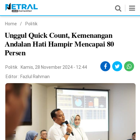
Home
/
Politik
News
Unggul Quick Count, Kemenangan
Andalan Hati Hampir Mencapai 80
Nasional
Persen
Pemerintahan
Politik
Kamis, 28 November 2024 - 12:44
Politik
Editor :
Fazlul Rahman
Hukrim
Pendidikan
Peristiwa
Olahraga