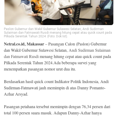
Ekonomi
Memori
Paslon Gubernur dan Wakil Gubernur Sulawesi Selatan, Andi Sudirman
Sulaiman dan Fatmawati Rusdi menang hitung cepat atau quick count pada
Pilkada Serentak Tahun 2024. (Foto: Dok Ist).
Netral.co.id, Makassar
– Pasangan Calon (Paslon) Gubernur
dan Wakil Gubernur Sulawesi Selatan,
Andi Sudirman Sulaiman
dan Fatmawati Rusdi
menang hitung cepat atau quick count pada
Pilkada Serentak Tahun 2024.Ada beberapa survei yang
menempatkan pasangan nomor urut dua itu.
©
Berdasarkan hasil quick count Indikator Politik Indonesia, Andi
Copyright
Sudirman-Fatmawati jauh memimpin di atas Danny Pomanto-
2026
NETRAL
Azhar Arsyad.
.
All
Right
Pasangan petahana tersebut memimpin dengan 76,34 persen dari
Reserved
total 100 persen suara masuk. Adapun Danny-Azhar hanya