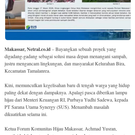
Ekonomi
Memori
Makassar, Netral.co.id
– Bayangkan sebuah proyek yang
digadang-gadang sebagai solusi masa depan menangani sampah,
justru mengancam lingkungan, dan masyarakat Kelurahan Bira,
Kecamatan Tamalanrea.
Kini, memunculkan kegelisahan baru di tengah warga yang hidup
paling dekat dengan dampaknya. Apalagi pasca diberikan lampu
©
Copyright
hijau dari Menteri Keuangan RI, Purbaya Yudhi Sadewa, kepada
2026
NETRAL
PT Sarana Utama Synergy (SUS). Menambah masalah
.
dikuatirkan selama ini.
All
Right
Reserved
Ketua Forum Komunitas Hijau Makassar, Achmad Yusran,