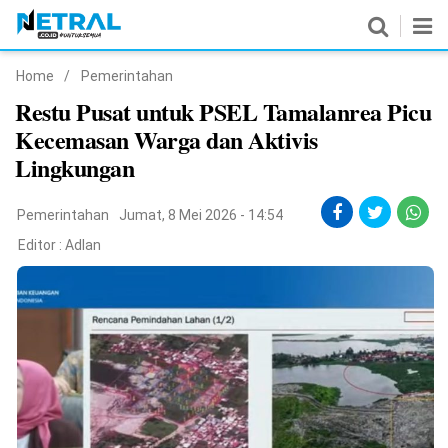
Home
/
Pemerintahan
News
Restu Pusat untuk PSEL Tamalanrea Picu
Kecemasan Warga dan Aktivis
Nasional
Lingkungan
Pemerintahan
Pemerintahan
Jumat, 8 Mei 2026 - 14:54
Politik
Editor :
Adlan
Hukrim
Pendidikan
Peristiwa
Olahraga