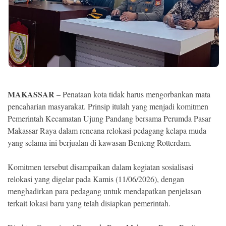
Ekonomi
Memori
MAKASSAR
– Penataan kota tidak harus mengorbankan mata
pencaharian masyarakat. Prinsip itulah yang menjadi komitmen
Pemerintah Kecamatan Ujung Pandang bersama Perumda Pasar
Makassar Raya dalam rencana relokasi pedagang kelapa muda
yang selama ini berjualan di kawasan Benteng Rotterdam.
©
Copyright
Komitmen tersebut disampaikan dalam kegiatan sosialisasi
2026
NETRAL
relokasi yang digelar pada Kamis (11/06/2026), dengan
.
menghadirkan para pedagang untuk mendapatkan penjelasan
All
Right
terkait lokasi baru yang telah disiapkan pemerintah.
Reserved