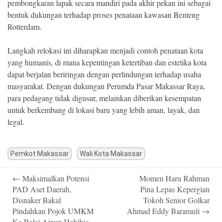
pembongkaran lapak secara mandiri pada akhir pekan ini sebagai
bentuk dukungan terhadap proses penataan kawasan Benteng
Rotterdam.
Langkah relokasi ini diharapkan menjadi contoh penataan kota
yang humanis, di mana kepentingan ketertiban dan estetika kota
dapat berjalan beriringan dengan perlindungan terhadap usaha
masyarakat. Dengan dukungan Perumda Pasar Makassar Raya,
para pedagang tidak digusur, melainkan diberikan kesempatan
untuk berkembang di lokasi baru yang lebih aman, layak, dan
legal.
Pemkot Makassar
Wali Kota Makassar
Post
←
Maksimalkan Potensi
Momen Haru Rahman
navigation
PAD Aset Daerah,
Pina Lepas Kepergian
Disnaker Bakal
Tokoh Senior Golkar
Pindahkan Pojok UMKM
Ahmad Eddy Baramuli
→
Ke Balai Ainun Habibie