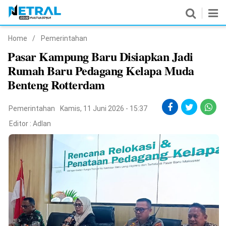
Home
/
Pemerintahan
News
Pasar Kampung Baru Disiapkan Jadi
Rumah Baru Pedagang Kelapa Muda
Nasional
Benteng Rotterdam
Pemerintahan
Pemerintahan
Kamis, 11 Juni 2026 - 15:37
Politik
Editor :
Adlan
Hukrim
Pendidikan
Peristiwa
Olahraga