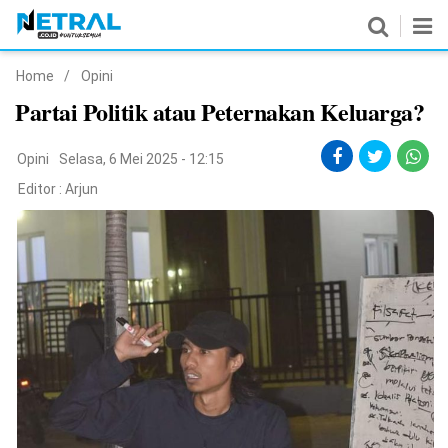
Home
/
Opini
News
Partai Politik atau Peternakan Keluarga?
Nasional
Opini
Selasa, 6 Mei 2025 - 12:15
Pemerintahan
Editor :
Arjun
Politik
Hukrim
Pendidikan
Peristiwa
Olahraga