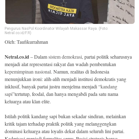
Ekonomi
Memori
Pengurus NasPol Koordinator Wilayah Makassar Raya. (Foto:
Netral.co.id/F.R)
Oleh: Taufikurrahman
Netral.co.id
– Dalam
sistem demokrasi
, partai politik seharusnya
menjadi alat representasi rakyat dan wadah pembentukan
kepemimpinan nasional
. Namun, realitas di Indonesia
menunjukkan ironi: alih-alih menjadi institusi demokratis yang
inklusif, banyak partai justru menjelma menjadi “
kandang
sapi
”tertutup, feodal, dan hanya mengabdi pada satu nama
©
Copyright
keluarga atau klan elite.
2026
NETRAL
.
Istilah politik kandang sapi bukan sekadar sindiran, melainkan
All
Right
kritik tajam terhadap praktik politik yang melanggengkan
Reserved
dominasi keluarga atau loyalis dekat dalam seluruh lini partai.
Kaderisasi menjadi formalitas semu. Posisi strategis hanya