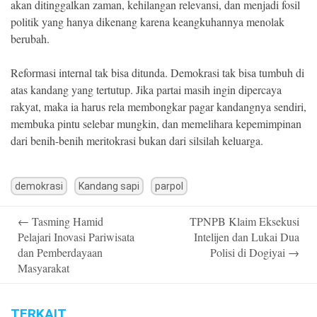
akan ditinggalkan zaman, kehilangan relevansi, dan menjadi fosil
politik yang hanya dikenang karena keangkuhannya menolak
berubah.
Reformasi internal tak bisa ditunda. Demokrasi tak bisa tumbuh di
atas kandang yang tertutup. Jika partai masih ingin dipercaya
rakyat, maka ia harus rela membongkar pagar kandangnya sendiri,
membuka pintu selebar mungkin, dan memelihara kepemimpinan
dari benih-benih meritokrasi bukan dari silsilah keluarga.
demokrasi
Kandang sapi
parpol
Post
←
Tasming Hamid
TPNPB Klaim Eksekusi
navigation
Pelajari Inovasi Pariwisata
Intelijen dan Lukai Dua
dan Pemberdayaan
Polisi di Dogiyai
→
Masyarakat
TERKAIT