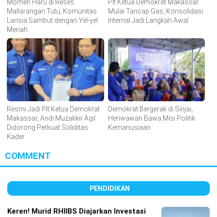
Momen Haru di Reses
Plt Ketua Demokrat Makassar
Mallarangan Tutu, Komunitas
Mulai Tancap Gas, Konsolidasi
Lansia Sambut dengan Yel-yel
Internal Jadi Langkah Awal
Meriah
Resmi Jadi Plt Ketua Demokrat
Demokrat Bergerak di Sinjai,
Makassar, Andi Muzakkir Aqil
Heriwawan Bawa Misi Politik
Didorong Perkuat Soliditas
Kemanusiaan
Kader
COMMENT
PENDIDIKAN
Keren! Murid RHIIBS Diajarkan Investasi