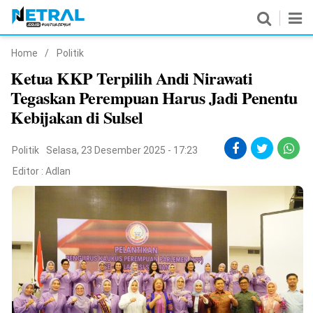
Home
/
Politik
News
Ketua KKP Terpilih Andi Nirawati
Tegaskan Perempuan Harus Jadi Penentu
Nasional
Kebijakan di Sulsel
Pemerintahan
Politik
Selasa, 23 Desember 2025 - 17:23
Politik
Editor :
Adlan
Hukrim
Pendidikan
Peristiwa
Olahraga