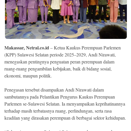
Ekonomi
Memori
Makassar, Netral.co.id
– Ketua Kaukus Perempuan Parlemen
(KPP) Sulawesi Selatan periode 2025–2029, Andi Nirawati,
menegaskan pentingnya penguatan peran perempuan dalam
ruang-ruang pengambilan kebijakan, baik di bidang sosial,
ekonomi, maupun politik.
Penegasan tersebut disampaikan Andi Nirawati dalam
©
Copyright
sambutannya pada Pelantikan Pengurus Kaukus Perempuan
2026
NETRAL
Parlemen se-Sulawesi Selatan. Ia menyampaikan keprihatinannya
.
terhadap masih terbatasnya ruang, perlindungan, serta rasa
All
Right
keadilan yang dirasakan perempuan di berbagai sektor kehidupan.
Reserved