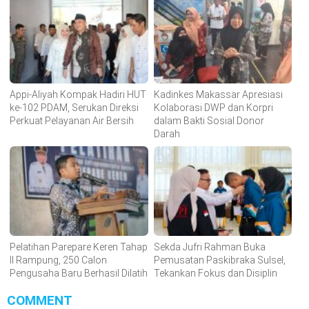
Appi-Aliyah Kompak Hadiri HUT
Kadinkes Makassar Apresiasi
ke-102 PDAM, Serukan Direksi
Kolaborasi DWP dan Korpri
Perkuat Pelayanan Air Bersih
dalam Bakti Sosial Donor
Darah
Pelatihan Parepare Keren Tahap
Sekda Jufri Rahman Buka
II Rampung, 250 Calon
Pemusatan Paskibraka Sulsel,
Pengusaha Baru Berhasil Dilatih
Tekankan Fokus dan Disiplin
COMMENT