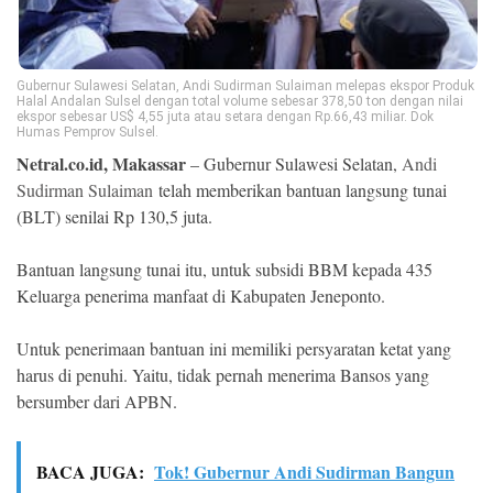
Ekonomi
Memori
Gubernur Sulawesi Selatan, Andi Sudirman Sulaiman melepas ekspor Produk
Halal Andalan Sulsel dengan total volume sebesar 378,50 ton dengan nilai
ekspor sebesar US$ 4,55 juta atau setara dengan Rp.66,43 miliar. Dok
Humas Pemprov Sulsel.
Netral.co.id, Makassar
– Gubernur Sulawesi Selatan,
Andi
Sudirman Sulaiman
telah memberikan bantuan langsung tunai
(BLT) senilai Rp 130,5 juta.
Bantuan langsung tunai itu, untuk subsidi BBM kepada 435
Keluarga penerima manfaat di Kabupaten Jeneponto.
©
Untuk penerimaan bantuan ini memiliki persyaratan ketat yang
Copyright
2026
harus di penuhi. Yaitu, tidak pernah menerima Bansos yang
NETRAL
bersumber dari APBN.
.
All
Right
Reserved
BACA JUGA:
Tok! Gubernur Andi Sudirman Bangun