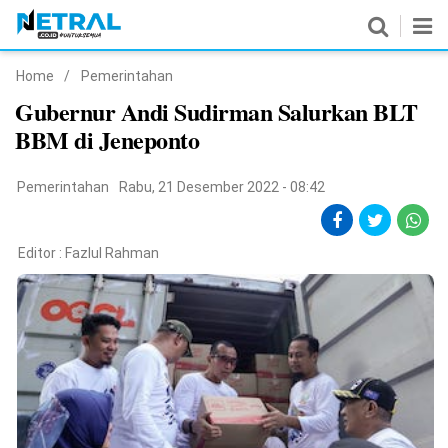
Home
/
Pemerintahan
News
Gubernur Andi Sudirman Salurkan BLT
BBM di Jeneponto
Nasional
Pemerintahan
Pemerintahan
Rabu, 21 Desember 2022 - 08:42
Politik
Editor :
Fazlul Rahman
Hukrim
Pendidikan
Peristiwa
Olahraga