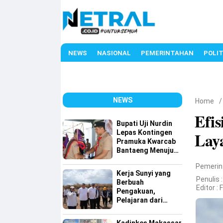
NEWS
NASIONAL
PEMERINTAHAN
POLIT
NEWS
Home
Efi
Bupati Uji Nurdin
Lepas Kontingen
Lay
Pramuka Kwarcab
Bantaeng Menuju
Jambore Nasional
Pemerin
XII Tahun 2026
Kerja Sunyi yang
Penulis :
Berbuah
Editor :
Pengakuan,
Pelajaran dari
Tamangapa