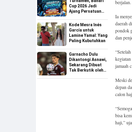
Turnamen, Bahari
berjalan.
Cup 2026 Jadi
Ajang Persatuan
Ia menye
dan Pencarian
Bakat Sepak Bola
daerah d
Kode Mesra Inés
Sinjai
pondok p
García untuk
Lamine Yamal: Yang
dan penj
Paling Kubutuhkan
“Setelah
Garnacho Dulu
kegiatan
Dikantongi Asnawi,
Sekarang Dibuat
jamaah c
Tak Berkutik oleh
Indonesia All Star
Meski de
depan da
calon ha
“Semoga 
bisa kem
haji,” uj