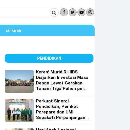
MEMORI
PENDIDIKAN
Keren! Murid RHIIBS
Diajarkan Investasi Masa
Depan Lewat Gerakan
Tanam Tiga Pohon per
Orang
Perkuat Sinergi
Pendidikan, Pemkot
Parepare dan UMI
Sepakati Perpanjangan
Kerja Sama Tri Dharma
Perguruan Tinggi