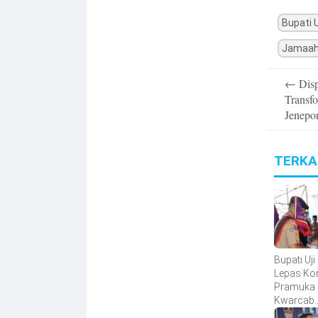
Bupati U
Jamaah 
Post
←
Disp
navigatio
Transfo
Jenepo
TERKA
Bupati Uji
Lepas Ko
Pramuka
Kwarcab
Bantaeng