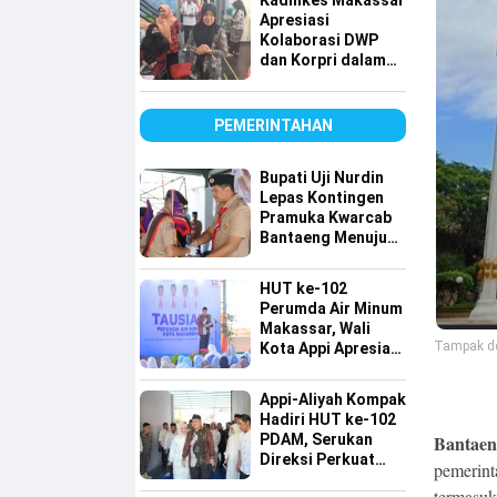
Kadinkes Makassar
Apresiasi
Kolaborasi DWP
dan Korpri dalam
Bakti Sosial Donor
Darah
PEMERINTAHAN
Bupati Uji Nurdin
Lepas Kontingen
Pramuka Kwarcab
Bantaeng Menuju
Jambore Nasional
XII Tahun 2026
HUT ke-102
Perumda Air Minum
Makassar, Wali
Tampak de
Kota Appi Apresiasi
Komitmen
Tingkatkan
Appi-Aliyah Kompak
Pelayanan Air
Hadiri HUT ke-102
Bersih
Bantaeng
PDAM, Serukan
Direksi Perkuat
pemerint
Pelayanan Air
termasuk 