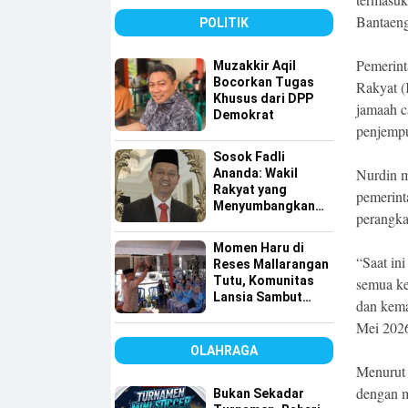
Bersih
Bantaen
POLITIK
Pemerin
Muzakkir Aqil
Bocorkan Tugas
Rakyat 
Khusus dari DPP
jamaah ca
Demokrat
penjempu
Sosok Fadli
Nurdin m
Ananda: Wakil
Rakyat yang
pemerint
Menyumbangkan
perangka
Seluruh Gajinya
kepada Warga
Momen Haru di
Kurang Mampu
“Saat in
Reses Mallarangan
Tutu, Komunitas
semua ke
Lansia Sambut
dan kema
dengan Yel-yel
Mei 202
Meriah
OLAHRAGA
Menurut 
dengan m
Bukan Sekadar