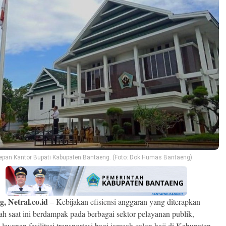
pan Kantor Bupati Kabupaten Bantaeng. (Foto: Dok Humas Bantaeng).
, Netral.co.id
– Kebijakan
efisiensi
anggaran yang diterapkan
ah saat ini berdampak pada berbagai sektor pelayanan publik,
layanan fasilitasi transportasi bagi
jamaah calon haji
di Kabupaten