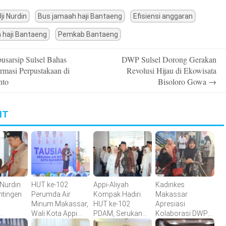
ji Nurdin
Bus jamaah haji Bantaeng
Efisiensi anggaran
haji Bantaeng
Pemkab Bantaeng
usarsip Sulsel Bahas
DWP Sulsel Dorong Gerakan
n
rmasi Perpustakaan di
Revolusi Hijau di Ekowisata
nto
Bisoloro Gowa
→
IT
 Nurdin
HUT ke-102
Appi-Aliyah
Kadinkes
ntingen
Perumda Air
Kompak Hadiri
Makassar
Minum Makassar,
HUT ke-102
Apresiasi
Wali Kota Appi
PDAM, Serukan
Kolaborasi DWP
 Menuju
Apresiasi
Direksi Perkuat
dan Korpri dalam