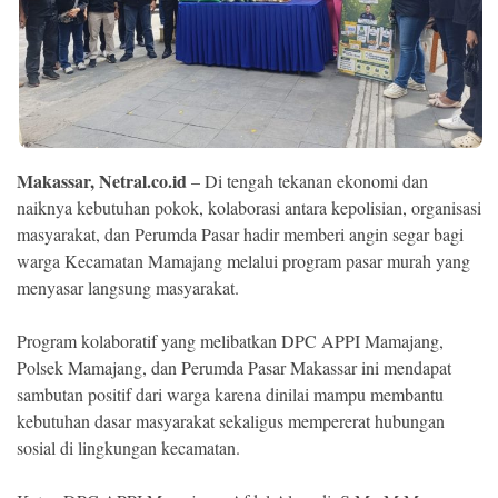
Ekonomi
Memori
Makassar, Netral.co.id
– Di tengah tekanan ekonomi dan
naiknya kebutuhan pokok, kolaborasi antara kepolisian, organisasi
masyarakat, dan Perumda Pasar hadir memberi angin segar bagi
warga Kecamatan Mamajang melalui program pasar murah yang
menyasar langsung masyarakat.
Program kolaboratif yang melibatkan DPC APPI Mamajang,
©
Copyright
Polsek Mamajang, dan Perumda Pasar Makassar ini mendapat
2026
NETRAL
sambutan positif dari warga karena dinilai mampu membantu
.
kebutuhan dasar masyarakat sekaligus mempererat hubungan
All
Right
sosial di lingkungan kecamatan.
Reserved