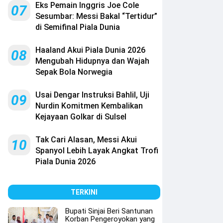
Eks Pemain Inggris Joe Cole
07
Sesumbar: Messi Bakal “Tertidur”
di Semifinal Piala Dunia
Haaland Akui Piala Dunia 2026
08
Mengubah Hidupnya dan Wajah
Sepak Bola Norwegia
Usai Dengar Instruksi Bahlil, Uji
09
Nurdin Komitmen Kembalikan
Kejayaan Golkar di Sulsel
Tak Cari Alasan, Messi Akui
10
Spanyol Lebih Layak Angkat Trofi
Piala Dunia 2026
TERKINI
Bupati Sinjai Beri Santunan
Korban Pengeroyokan yang