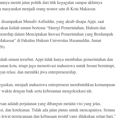
nnya meniti jalan politik dari titik kegagalan sampai akhirnya
a masyarakat menjadi orang nomor satu di Kota Makassar.
tu disampaikan Munafri Arifuddin, yang akrab disapa Appi, saat
kan kuliah umum bertema “Sinergi Pemerintahan, Hukum dan
neurship dalam Menciptakan Inovasi Pemerintahan yang Berdampak
Makassar” di Fakultas Hukum Universitas Hasanuddin, Jumat
26).
liah umum tersebut, Appi tidak hanya membahas pemerintahan dan
nan kota, tetapi juga memotivasi mahasiswa untuk berani bermimpi,
n relasi, dan memiliki jiwa entrepreneurship.
egaskan, menjadi mahasiswa entrepreneur membutuhkan kemampuan
 waktu dengan baik serta keberanian mengeksekusi ide.
san adalah perjalanan yang dibangun melalui visi yang jelas,
nsi, dan ketekunan. Tidak ada jalan pintas untuk mencapainya. Semua
 lewat perencanaan dan kebiasaan positif yang dilakukan setiap hari,”