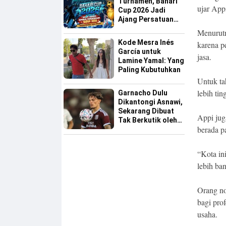
Turnamen, Bahari
ujar App
Cup 2026 Jadi
Ajang Persatuan
dan Pencarian
Menurutn
Bakat Sepak Bola
Kode Mesra Inés
karena p
Sinjai
García untuk
jasa.
Lamine Yamal: Yang
Paling Kubutuhkan
Untuk ta
lebih tin
Garnacho Dulu
Dikantongi Asnawi,
Sekarang Dibuat
Appi ju
Tak Berkutik oleh
berada p
Indonesia All Star
“Kota in
lebih ba
Orang no
bagi pro
usaha.