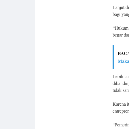
Lanjut d
bagi yan
“Hukum 
benar da
BAC
Maka
Lebih la
dibandin
tidak sa
Karena i
entrepre
“Pemerin