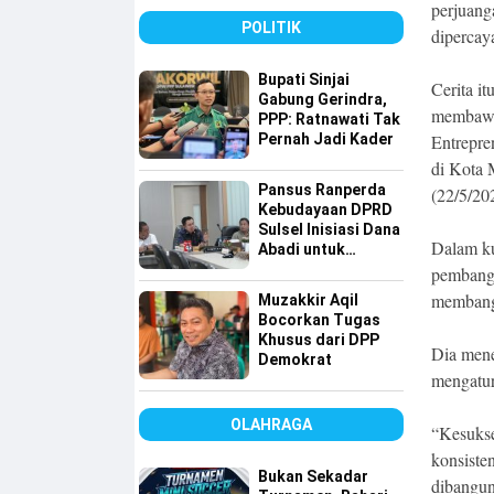
Sulsel
perjuanga
POLITIK
dipercay
Bupati Sinjai
Cerita i
Gabung Gerindra,
membawa
PPP: Ratnawati Tak
Pernah Jadi Kader
Entrepre
di Kota 
Pansus Ranperda
(22/5/20
Kebudayaan DPRD
Sulsel Inisiasi Dana
Dalam ku
Abadi untuk
Pelestarian Budaya
pembangu
membangu
Muzakkir Aqil
Bocorkan Tugas
Khusus dari DPP
Dia men
Demokrat
mengatur
OLAHRAGA
“Kesukse
konsiste
Bukan Sekadar
dibangun