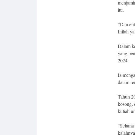
menjamin
itu.
“Dan entr
Inilah ya
Dalam ke
yang pen
2024.
Ia menga
dalam re
Tahun 20
kosong, 
kuliah 
“Selama 
kalahnya