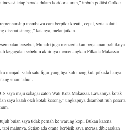
 inovasi tetap berada dalam koridor aturan,” imbuh politisi Golkar
epreneurship membawa cara berpikir kreatif, cepat, serta solutif.
ng disebut sinergi,” katanya, melanjutkan.
sempatan tersebut, Munafri juga menceritakan perjalanan politiknya
uh kegagalan sebelum akhirnya memenangkan Pilkada Makassar
ku menjadi salah satu figur yang tiga kali mengikuti pilkada hanya
ntang enam tahun.
18 saya maju sebagai calon Wali Kota Makassar. Lawannya kotak
dan saya kalah oleh kotak kosong,” ungkapnya disambut riuh peserta
umum.
tujuh bulan saya tidak pernah ke warung kopi. Bukan karena
, tapi malunya. Setiap ada orang berbisik saya merasa dibicarakan