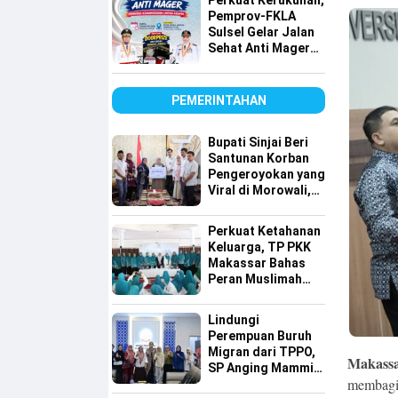
Perkuat Kerukunan,
Pemprov-FKLA
Sulsel Gelar Jalan
Sehat Anti Mager
Harmoni
Kemanusiaan
Lintas Agama
PEMERINTAHAN
Bupati Sinjai Beri
Santunan Korban
Pengeroyokan yang
Viral di Morowali,
Pastikan Hak
Keluarga Terpenuhi
Perkuat Ketahanan
Keluarga, TP PKK
Makassar Bahas
Peran Muslimah
dan Pendidikan
Karakter
Lindungi
Perempuan Buruh
Migran dari TPPO,
Makassar
SP Anging Mammiri
membagik
Dorong Perda di