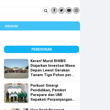
MEMORI
PENDIDIKAN
Keren! Murid RHIIBS
Diajarkan Investasi Masa
Depan Lewat Gerakan
Tanam Tiga Pohon per
Orang
Perkuat Sinergi
Pendidikan, Pemkot
Parepare dan UMI
Sepakati Perpanjangan
Kerja Sama Tri Dharma
Perguruan Tinggi