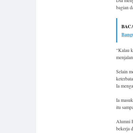
Dia meng
bagian d
BAC
Bang
“Kalau k
menjalan
Selain m
keterbat
Ia menga
Ia masuk
itu sampa
Alumni F
bekerja d