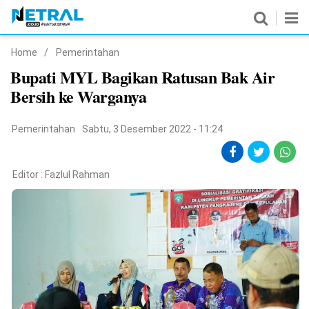
Home
/
Pemerintahan
News
Bupati MYL Bagikan Ratusan Bak Air
Bersih ke Warganya
Nasional
Pemerintahan
Pemerintahan
Sabtu, 3 Desember 2022 - 11:24
Politik
Editor :
Fazlul Rahman
Hukrim
Pendidikan
Peristiwa
Olahraga