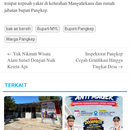
tempat terpisah yakni di kelurahan Mangallekana dan rumah
jabatan bupati Pangkep.
bak air bersih
Bupati MYL
Bupati Pangkep
Warga Pangkep
Post
←
Yuk Nikmati Wisata
Inspektorat Pangkep
navigation
Alam Sulsel Dengan Naik
Cegah Gratifikasi Hingga
Kereta Api
Tingkat Desa
→
TERKAIT