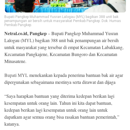
Ekonomi
Memori
Bupati Pangkep Muhammad Yusran Lalogau (MYL) bagikan 388 unit bak
penampungan air bersih untuk masyarakat Pemkab Pangkep. Dok. Humas
Pemkab Pangkep.
Netral.co.id, Pangkep
– Bupati Pangkep Muhammad Yusran
Lalogau (
MYL
) bagikan 388 unit bak penampungan air bersih
untuk masyarakat yang tersebar di empat Kecamatan Labakkang,
Kecamatan Pangkajene, Kecamatan Bungoro dan Kecamatan
Minasatene.
Bupati MYL
menekankan kepada penerima bantuan bak air agar
dipergunakan sebagaimana mestinya serta dirawat dan dijaga
©
Copyright
“Saya harapkan bantuan yang diterima kedepan berikan lagi
2026
NETRAL
kesempatan untuk orang lain. Tahun ini kita dapat bantuan,
.
kedepan berikan lagi kesempatan untuk orang lain untuk
All
Right
dapatkam agar semua orang bisa rasakan bantuan pemerintah,”
Reserved
katanya.