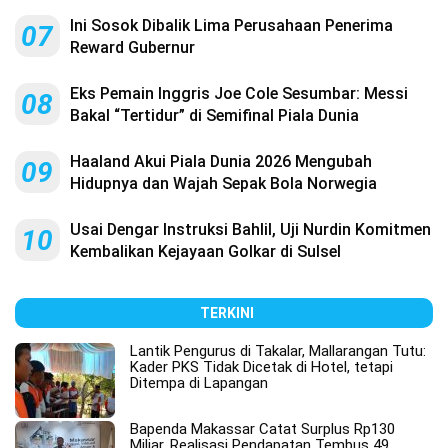
Ini Sosok Dibalik Lima Perusahaan Penerima
07
Reward Gubernur
Eks Pemain Inggris Joe Cole Sesumbar: Messi
08
Bakal “Tertidur” di Semifinal Piala Dunia
Haaland Akui Piala Dunia 2026 Mengubah
09
Hidupnya dan Wajah Sepak Bola Norwegia
Usai Dengar Instruksi Bahlil, Uji Nurdin Komitmen
10
Kembalikan Kejayaan Golkar di Sulsel
TERKINI
Lantik Pengurus di Takalar, Mallarangan Tutu:
Kader PKS Tidak Dicetak di Hotel, tetapi
Ditempa di Lapangan
Bapenda Makassar Catat Surplus Rp130
Miliar, Realisasi Pendapatan Tembus 49