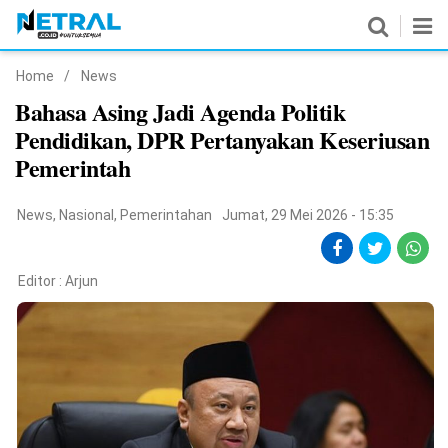
Home
/
News
News
Bahasa Asing Jadi Agenda Politik
Pendidikan, DPR Pertanyakan Keseriusan
Nasional
Pemerintah
Pemerintahan
News
,
Nasional
,
Pemerintahan
Jumat, 29 Mei 2026 - 15:35
Politik
Hukrim
Editor :
Arjun
Pendidikan
Peristiwa
Olahraga