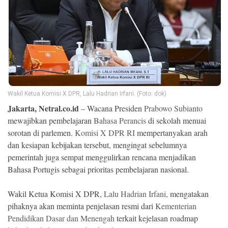
Ekonomi
Memori
Wakil Ketua Komisi X DPR, Lalu Hadrian Irfani. (Foto: dok)
Jakarta, Netral.co.id
– Wacana Presiden
Prabowo Subianto
mewajibkan pembelajaran
Bahasa Perancis
di sekolah menuai
sorotan di parlemen.
Komisi X DPR RI
mempertanyakan arah
dan kesiapan kebijakan tersebut, mengingat sebelumnya
pemerintah juga sempat menggulirkan rencana menjadikan
©
Copyright
Bahasa Portugis sebagai prioritas pembelajaran nasional.
2026
NETRAL
.
All
Wakil Ketua Komisi X DPR,
Lalu Hadrian Irfani
, mengatakan
Right
pihaknya akan meminta penjelasan resmi dari
Kementerian
Reserved
Pendidikan Dasar dan Menengah
terkait kejelasan roadmap