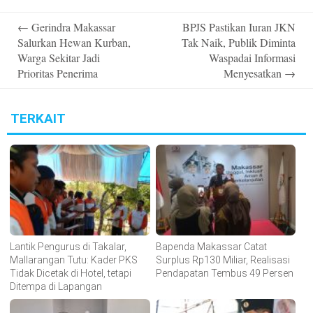
Post
←
Gerindra Makassar
BPJS Pastikan Iuran JKN
navigation
Salurkan Hewan Kurban,
Tak Naik, Publik Diminta
Warga Sekitar Jadi
Waspadai Informasi
Prioritas Penerima
Menyesatkan
→
TERKAIT
Lantik Pengurus di Takalar,
Bapenda Makassar Catat
Mallarangan Tutu: Kader PKS
Surplus Rp130 Miliar, Realisasi
Tidak Dicetak di Hotel, tetapi
Pendapatan Tembus 49 Persen
Ditempa di Lapangan