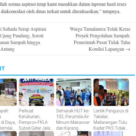
llah semua aspirasi tetap kami masukkan dalam laporan hasil reses
 diakomodasi oleh dinas terkait untuk direalisasikan,” tutupnya.
 Suhada Serap Aspirasi
Warga Tamalanrea Tolak Keras
n
Ujung Pandang, Soroti
Proyek Pengolahan Sampah:
anan Sampah hingga
Pemerintah Pusat Tidak Tahu
 Antang
Kondisi Lapangan
→
IT
mpah
Perkuat
Semarak HUT ke-
Lantik Pengurus di
u
Kerukunan,
102, Perumda Air
Takalar,
 di Daya,
Pemprov-FKLA
Minum Makassar
Mallarangan Tutu:
ernilai
Sulsel Gelar Jalan
dan Karang
Kader PKS Tidak
Makin
Sehat Anti Mager
Taruna Gelar
Dicetak di Hotel,