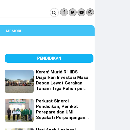
MEMORI
PENDIDIKAN
Keren! Murid RHIIBS
Diajarkan Investasi Masa
Depan Lewat Gerakan
Tanam Tiga Pohon per
Orang
Perkuat Sinergi
Pendidikan, Pemkot
Parepare dan UMI
Sepakati Perpanjangan
Kerja Sama Tri Dharma
Perguruan Tinggi