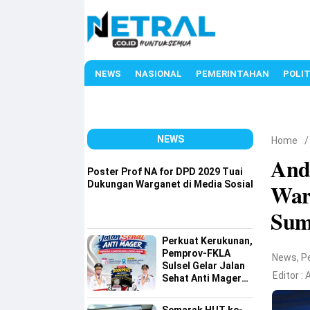
NEWS
NASIONAL
PEMERINTAHAN
POLIT
NEWS
Home
And
Poster Prof NA for DPD 2029 Tuai
Dukungan Warganet di Media Sosial
War
Sum
Perkuat Kerukunan,
Pemprov-FKLA
News
,
P
Sulsel Gelar Jalan
Editor :
A
Sehat Anti Mager
Harmoni
Kemanusiaan