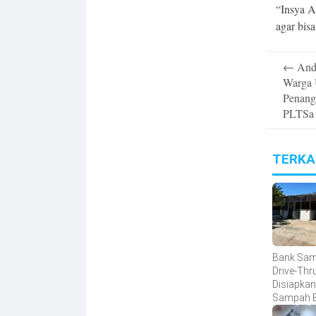
“Insya A
agar bisa
Post
←
Andi
navigatio
Warga 
Penang
PLTSa
TERKA
Bank Sa
Drive-Thr
Disiapkan
Sampah B
Ekonomi 