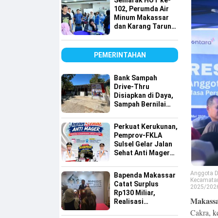
Semarak HUT ke-
Lintas Agama
102, Perumda Air
Minum Makassar
dan Karang Taruna
Gelar Donor Darah
PEMERINTAHAN
Bank Sampah
Drive-Thru
Disiapkan di Daya,
Sampah Bernilai
Ekonomi Makin
Mudah Disalurkan
Perkuat Kerukunan,
Pemprov-FKLA
Sulsel Gelar Jalan
Sehat Anti Mager
Harmoni
Kemanusiaan
Anggota D
Bapenda Makassar
Lintas Agama
Kecamatan
Catat Surplus
2025/2026.
Rp130 Miliar,
Makassar
Realisasi
Pendapatan
Cakra
, 