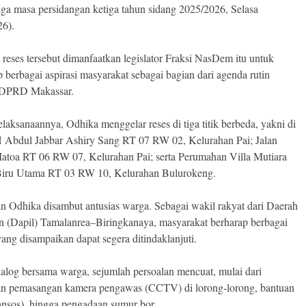
tiga masa persidangan ketiga tahun sidang 2025/2026, Selasa
26).
 reses tersebut dimanfaatkan legislator Fraksi NasDem itu untuk
 berbagai aspirasi masyarakat sebagai bagian dari agenda rutin
 DPRD Makassar.
laksanaannya, Odhika menggelar reses di tiga titik berbeda, yakni di
 Abdul Jabbar Ashiry Sang RT 07 RW 02, Kelurahan Pai; Jalan
toa RT 06 RW 07, Kelurahan Pai; serta Perumahan Villa Mutiara
Biru Utama RT 03 RW 10, Kelurahan Bulurokeng.
n Odhika disambut antusias warga. Sebagai wakil rakyat dari Daerah
n (Dapil) Tamalanrea–Biringkanaya, masyarakat berharap berbagai
yang disampaikan dapat segera ditindaklanjuti.
alog bersama warga, sejumlah persoalan mencuat, mulai dari
n pemasangan kamera pengawas (CCTV) di lorong-lorong, bantuan
bansos), hingga pengadaan sumur bor.