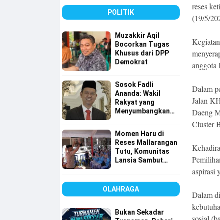
Tembus 49 Persen
reses ke
POLITIK
(19/5/20
Muzakkir Aqil
Kegiatan
Bocorkan Tugas
menyerap
Khusus dari DPP
Demokrat
anggota
Sosok Fadli
Dalam pe
Ananda: Wakil
Jalan KH
Rakyat yang
Menyumbangkan
Daeng Ma
Seluruh Gajinya
Cluster 
kepada Warga
Momen Haru di
Kurang Mampu
Reses Mallarangan
Kehadira
Tutu, Komunitas
Pemiliha
Lansia Sambut
dengan Yel-yel
aspirasi 
Meriah
OLAHRAGA
Dalam di
kebutuha
Bukan Sekadar
sosial (