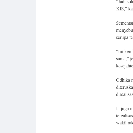
“Jadi so
KIS,” ka
Sementar
menyebut
serupa te
“Ini kem
sama,” 
kesejahte
Odhika m
diterusk
direalis
Ia juga 
terealis
wakil ra