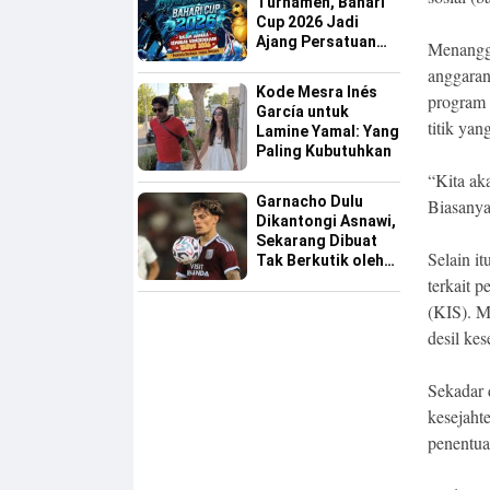
Turnamen, Bahari
Cup 2026 Jadi
Ajang Persatuan
Menangg
dan Pencarian
anggaran
Bakat Sepak Bola
Kode Mesra Inés
program 
Sinjai
García untuk
titik yan
Lamine Yamal: Yang
Paling Kubutuhkan
“Kita ak
Garnacho Dulu
Biasanya
Dikantongi Asnawi,
Sekarang Dibuat
Selain i
Tak Berkutik oleh
Indonesia All Star
terkait 
(KIS). M
desil ke
Sekadar 
kesejaht
penentua