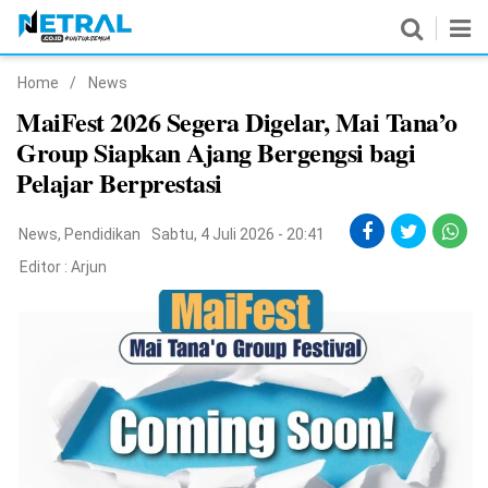
Home
/
News
News
MaiFest 2026 Segera Digelar, Mai Tana’o
Group Siapkan Ajang Bergengsi bagi
Nasional
Pelajar Berprestasi
Pemerintahan
News
,
Pendidikan
Sabtu, 4 Juli 2026 - 20:41
Politik
Editor :
Arjun
Hukrim
Pendidikan
Peristiwa
Olahraga