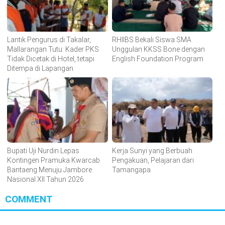
Lantik Pengurus di Takalar,
RHIIBS Bekali Siswa SMA
Mallarangan Tutu: Kader PKS
Unggulan KKSS Bone dengan
Tidak Dicetak di Hotel, tetapi
English Foundation Program
Ditempa di Lapangan
Bupati Uji Nurdin Lepas
Kerja Sunyi yang Berbuah
Kontingen Pramuka Kwarcab
Pengakuan, Pelajaran dari
Bantaeng Menuju Jambore
Tamangapa
Nasional XII Tahun 2026
COMMENT