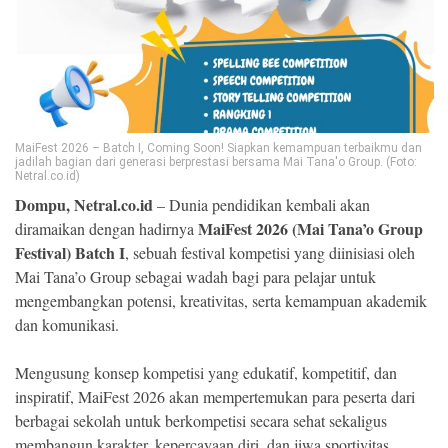
Ekonomi
Memori
MaiFest 2026 – Batch I, Coming Soon! Siapkan kemampuan terbaikmu dan
jadilah bagian dari generasi berprestasi bersama Mai Tana'o Group. (Foto:
Netral.co.id)
Dompu, Netral.co.id
– Dunia pendidikan kembali akan
MaiFest 2026 (Mai Tana’o Group
diramaikan dengan hadirnya
Festival) Batch I
, sebuah festival kompetisi yang diinisiasi oleh
Mai Tana’o Group sebagai wadah bagi para pelajar untuk
mengembangkan potensi, kreativitas, serta kemampuan akademik
©
Copyright
dan komunikasi.
2026
NETRAL
.
Mengusung konsep kompetisi yang edukatif, kompetitif, dan
All
Right
inspiratif, MaiFest 2026 akan mempertemukan para peserta dari
Reserved
berbagai sekolah untuk berkompetisi secara sehat sekaligus
membangun karakter, kepercayaan diri, dan jiwa sportivitas.