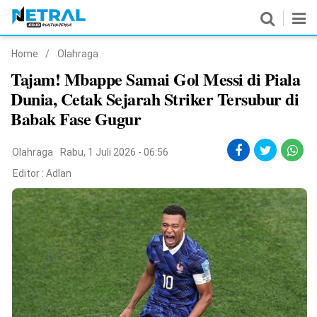
Home
/
Olahraga
News
Tajam! Mbappe Samai Gol Messi di Piala
Dunia, Cetak Sejarah Striker Tersubur di
Nasional
Babak Fase Gugur
Pemerintahan
Olahraga
Rabu, 1 Juli 2026 - 06:56
Politik
Editor :
Adlan
Hukrim
Pendidikan
Peristiwa
Olahraga