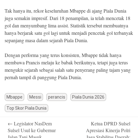
Tak hanya itu, rekor keseluruhan Mbappe di ajang Piala Dunia
juga semakin impresif. Dari 18 penampilan, ia telah mencetak 18
gol dan menyumbang lima assist. Statistik tersebut membuatnya
hanya berjarak satu gol lagi untuk menjadi pencetak gol terbanyak
sepanjang masa dalam sejarah Piala Dunia.
Dengan performa yang terus konsisten, Mbappe tidak hanya
membawa Prancis melaju ke babak berikutnya, tetapi juga terus
mengukir sejarah sebagai salah satu penyerang paling tajam yang
pernah tampil di panggung Piala Dunia.
Mbappe
Messi
perancis
Piala Dunia 2026
Top Skor Piala Dunia
Post
←
Legislator NasDem
Ketua DPRD Sulsel
navigation
Sulsel Usul ke Gubernur
Apresiasi Kinerja Polri
Jalan Tani Masuk
Jaga Stabilitas Daerah: