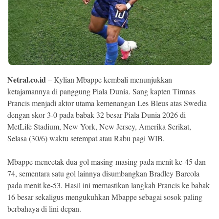
Ekonomi
Memori
Netral.co.id
– Kylian Mbappe kembali menunjukkan
ketajamannya di panggung Piala Dunia. Sang kapten Timnas
Prancis menjadi aktor utama kemenangan Les Bleus atas Swedia
dengan skor 3-0 pada babak 32 besar Piala Dunia 2026 di
MetLife Stadium, New York, New Jersey, Amerika Serikat,
Selasa (30/6) waktu setempat atau Rabu pagi WIB.
©
Copyright
Mbappe mencetak dua gol masing-masing pada menit ke-45 dan
2026
NETRAL
74, sementara satu gol lainnya disumbangkan Bradley Barcola
.
pada menit ke-53. Hasil ini memastikan langkah Prancis ke babak
All
Right
16 besar sekaligus mengukuhkan Mbappe sebagai sosok paling
Reserved
berbahaya di lini depan.