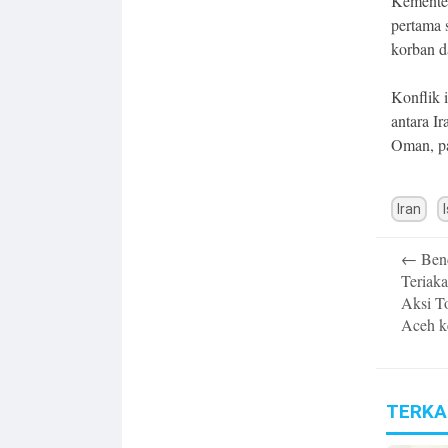
Kementer
pertama 
korban d
Konflik 
antara I
Oman, pa
Iran
Post
←
Bend
navigatio
Teriak
Aksi T
Aceh k
TERKA