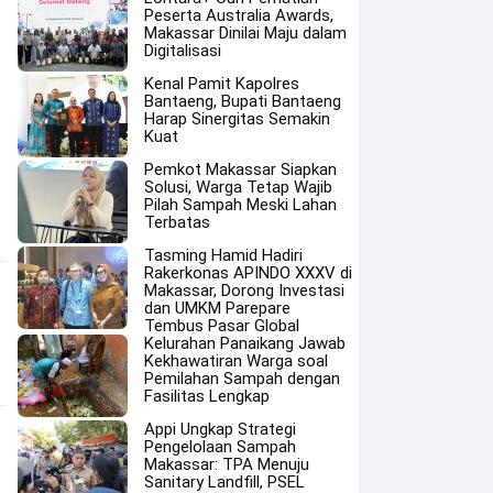
Peserta Australia Awards,
Makassar Dinilai Maju dalam
Digitalisasi
Kenal Pamit Kapolres
Bantaeng, Bupati Bantaeng
Harap Sinergitas Semakin
Kuat
Pemkot Makassar Siapkan
Solusi, Warga Tetap Wajib
Pilah Sampah Meski Lahan
Terbatas
Tasming Hamid Hadiri
Rakerkonas APINDO XXXV di
Makassar, Dorong Investasi
dan UMKM Parepare
Tembus Pasar Global
Kelurahan Panaikang Jawab
Kekhawatiran Warga soal
Pemilahan Sampah dengan
Fasilitas Lengkap
Appi Ungkap Strategi
Pengelolaan Sampah
Makassar: TPA Menuju
Sanitary Landfill, PSEL