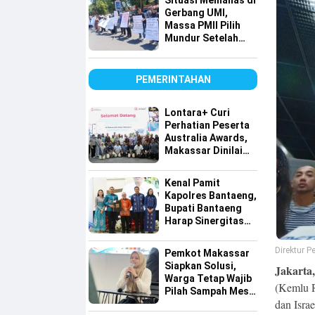
Situasi Memanas di
Tembus Pasar
Gerbang UMI,
Global
Massa PMII Pilih
Mundur Setelah
Warga Lakkang
Caddi Berdatangan
PEMERINTAHAN
Lontara+ Curi
Perhatian Peserta
Australia Awards,
Makassar Dinilai
Maju dalam
Digitalisasi
Kenal Pamit
Kapolres Bantaeng,
Bupati Bantaeng
Harap Sinergitas
Semakin Kuat
Direktur 
Pemkot Makassar
Siapkan Solusi,
Jakarta,
Warga Tetap Wajib
(Kemlu 
Pilah Sampah Meski
dan Isra
Lahan Terbatas