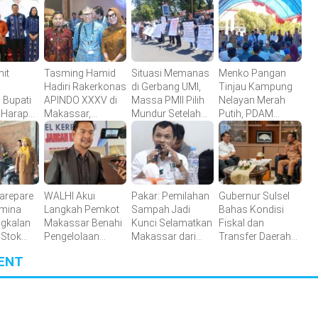
it
Tasming Hamid
Situasi Memanas
Menko Pangan
Hadiri Rakerkonas
di Gerbang UMI,
Tinjau Kampung
 Bupati
APINDO XXXV di
Massa PMII Pilih
Nelayan Merah
 Harap
Makassar,
Mundur Setelah
Putih, PDAM
s
Dorong Investasi
Warga Lakkang
Makassar Siap
Kuat
dan UMKM
Caddi
Dukung
Parepare Tembus
Berdatangan
Penyediaan Air
Pasar Global
Bersih
arepare
WALHI Akui
Pakar: Pemilahan
Gubernur Sulsel
amina
Langkah Pemkot
Sampah Jadi
Bahas Kondisi
ngkalan
Makassar Benahi
Kunci Selamatkan
Fiskal dan
 Stok
Pengelolaan
Makassar dari
Transfer Daerah
an Aman
Sampah Sudah
Krisis Sampah
dengan Kemenkeu
ENT
rmintaan
Tepat
t