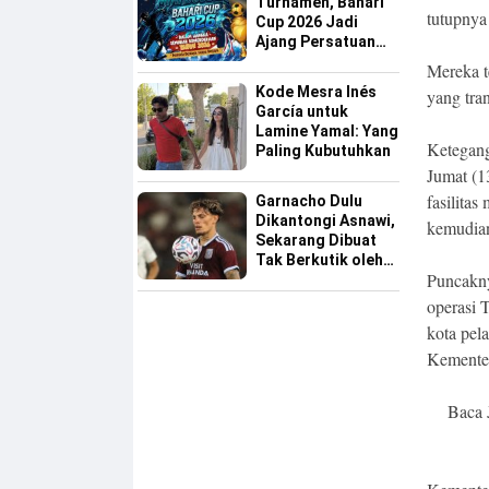
Turnamen, Bahari
tutupnya
Cup 2026 Jadi
Ajang Persatuan
dan Pencarian
Mereka t
Bakat Sepak Bola
Kode Mesra Inés
yang tra
Sinjai
García untuk
Lamine Yamal: Yang
Ketegang
Paling Kubutuhkan
Jumat (1
fasilitas
Garnacho Dulu
Dikantongi Asnawi,
kemudia
Sekarang Dibuat
Tak Berkutik oleh
Puncakny
Indonesia All Star
operasi 
kota pel
Kementer
Baca 