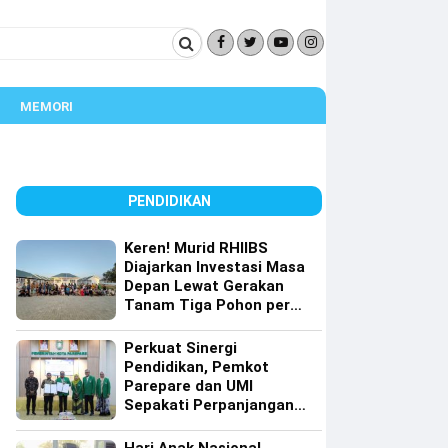
MEMORI
PENDIDIKAN
Keren! Murid RHIIBS
Diajarkan Investasi Masa
Depan Lewat Gerakan
Tanam Tiga Pohon per
Orang
Perkuat Sinergi
Pendidikan, Pemkot
Parepare dan UMI
Sepakati Perpanjangan
Kerja Sama Tri Dharma
Perguruan Tinggi