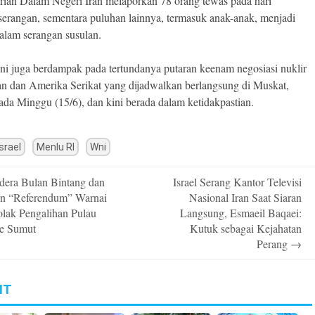
ian Dalam Negeri Iran melaporkan 78 orang tewas pada hari
serangan, sementara puluhan lainnya, termasuk anak-anak, menjadi
alam serangan susulan.
ini juga berdampak pada tertundanya putaran keenam negosiasi nuklir
ran dan Amerika Serikat yang dijadwalkan berlangsung di Muskat,
da Minggu (15/6), dan kini berada dalam ketidakpastian.
Israel
Menlu RI
Wni
era Bulan Bintang dan
Israel Serang Kantor Televisi
n
an “Referendum” Warnai
Nasional Iran Saat Siaran
olak Pengalihan Pulau
Langsung, Esmaeil Baqaei:
e Sumut
Kutuk sebagai Kejahatan
Perang
→
IT