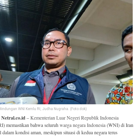
Pelindungan WNI Kemlu RI, Judha Nugraha. (Foto:dok)
 Netral.co.id
–
Kementerian Luar Negeri Republik Indonesia
RI) memastikan bahwa seluruh
warga negara Indonesia
(WNI) di Iran
el dalam kondisi aman, meskipun situasi di kedua negara terus