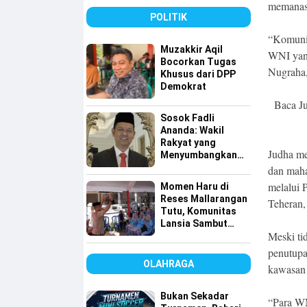
memanas 
POLITIK
“Komunik
Muzakkir Aqil
WNI yang
Bocorkan Tugas
Nugraha,
Khusus dari DPP
Demokrat
Baca J
Sosok Fadli
Ananda: Wakil
Rakyat yang
Judha me
Menyumbangkan
Seluruh Gajinya
dan maha
kepada Warga
melalui
Momen Haru di
Kurang Mampu
Reses Mallarangan
Teheran,
Tutu, Komunitas
Lansia Sambut
Meski ti
dengan Yel-yel
Meriah
penutupa
OLAHRAGA
kawasan 
Bukan Sekadar
“Para WN