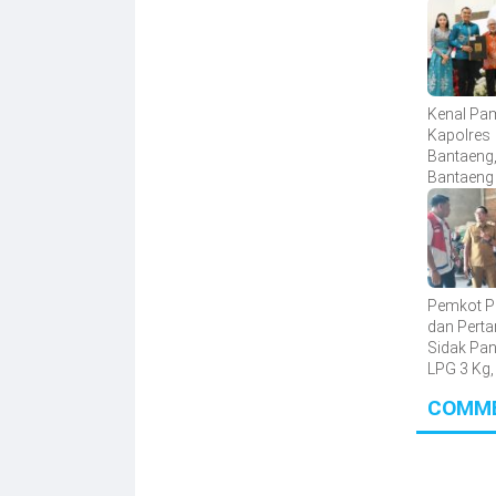
Kenal Pam
Kapolres
Bantaeng,
Bantaeng
Sinergita
Semakin 
Pemkot P
dan Pert
Sidak Pa
LPG 3 Kg,
Dipastik
COMM
Meski Pe
Meningka