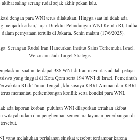
akibat saling serang rudal sejak akhir pekan lalu.
asi dengan para WNI terus dilakukan. Hingga saat ini tidak ada
 menjadi korban,” ujar Direktur Pelindungan
WNI
Kemlu RI, Judha
 dalam pernyataan tertulis di Jakarta, Senin malam (17/6/2025).
uga:
Serangan Rudal Iran Hancurkan Institut Sains Terkemuka Israel,
Weizmann Jadi Target Strategis
njelaskan, saat ini terdapat 386 WNI di Iran mayoritas adalah pelajar
siswa yang tinggal di Kota Qom serta 194 WNI di Israel. Pemerintah
 Perwakilan RI di Timur Tengah, khususnya KBRI Amman dan KBRI
 terus memantau perkembangan konflik serta kondisi para WNI.
dak ada laporan korban, puluhan WNI dilaporkan tertahan akibat
n wilayah udara dan penghentian sementara layanan penerbangan di
tersebut.
I yang melakukan perjalanan singkat tersebut terdampar karena