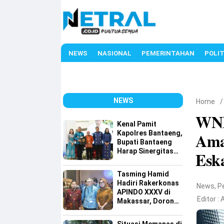
NEWS
NASIONAL
PEMERINTAHAN
POLIT
NEWS
Home
WNI 
Kenal Pamit
Kapolres Bantaeng,
Ama
Bupati Bantaeng
Harap Sinergitas
Eska
Semakin Kuat
Tasming Hamid
Hadiri Rakerkonas
News
,
P
APINDO XXXV di
Editor :
A
Makassar, Dorong
Investasi dan
UMKM Parepare