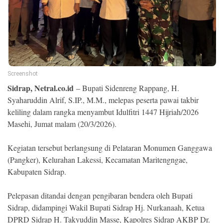
Ekonomi
Memori
Screenshot
Sidrap, Netral.co.id
– Bupati Sidenreng Rappang, H.
Syaharuddin Alrif, S.IP., M.M., melepas peserta pawai takbir
keliling dalam rangka menyambut Idulfitri 1447 Hijriah/2026
Masehi, Jumat malam (20/3/2026).
Kegiatan tersebut berlangsung di Pelataran Monumen Ganggawa
©
(Pangker), Kelurahan Lakessi, Kecamatan Maritengngae,
Copyright
2026
Kabupaten Sidrap.
NETRAL
.
All
Pelepasan ditandai dengan pengibaran bendera oleh Bupati
Right
Reserved
Sidrap, didampingi Wakil Bupati Sidrap Hj. Nurkanaah, Ketua
DPRD Sidrap H. Takyuddin Masse, Kapolres Sidrap AKBP Dr.