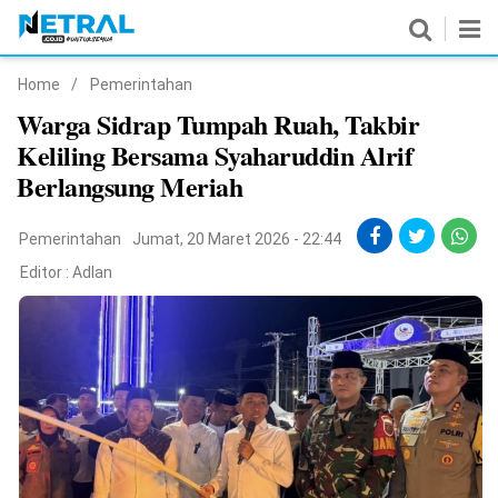
Home
/
Pemerintahan
News
Warga Sidrap Tumpah Ruah, Takbir
Keliling Bersama Syaharuddin Alrif
Nasional
Berlangsung Meriah
Pemerintahan
Pemerintahan
Jumat, 20 Maret 2026 - 22:44
Politik
Editor :
Adlan
Hukrim
Pendidikan
Peristiwa
Olahraga