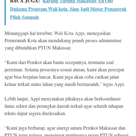
BACA JUGA:
Karang Taruna Makassar All Out
Dukung Program Wali kota, Siap Jadi Motor Penggerak
Pilah Sampah
Menanggapi hal tersebut,
Wali Kota Appi
, menegaskan
Pemerintah Kota akan mendukung penuh proses administrasi
yang dibutuhkan PTUN Makassar.
“Kami dari Pemkot akan bantu secepatnya, terutama soal
perizinan. Selama prosesnya sesuai aturan, kami akan percepat
agar bisa berjalan lancar. Kami juga akan coba carikan jalan
keluar terkait status lahan yang masih bermasalah,” tegas
Appi
.
Lebih lanjut, Appi menyatakan pihaknya akan berkoordinasi
lintas sektor dan perangkat daerah terkait agar seluruh tahapan
teknis dapat segera diselesaikan.
“Kami juga berharap, agar sinergi antara Pemkot Makassar dan
PTUN terus terjaga, mengingat pentingnya peran PTUN sebagai