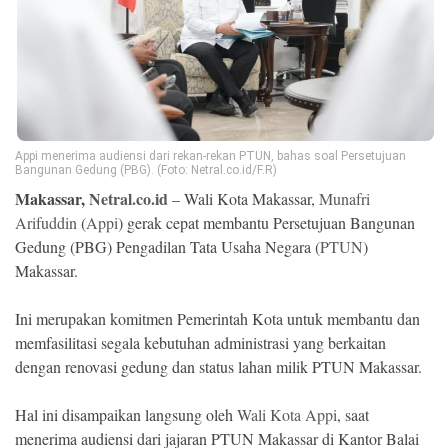
Ekonomi
Memori
Appi menerima audiensi dari rekan-rekan PTUN, bahas soal Persetujuan
Bangunan Gedung (PBG). (Foto: Netral.co.id/F.R)
Makassar,
Netral.co.id
– Wali Kota Makassar,
Munafri
Arifuddin
(
Appi
) gerak cepat membantu Persetujuan Bangunan
Gedung (PBG) Pengadilan Tata Usaha Negara (
PTUN
)
Makassar.
©
Ini merupakan komitmen Pemerintah Kota untuk membantu dan
Copyright
2026
memfasilitasi segala kebutuhan administrasi yang berkaitan
NETRAL
.
dengan renovasi gedung dan status lahan milik PTUN Makassar.
All
Right
Reserved
Hal ini disampaikan langsung oleh
Wali Kota Appi
, saat
menerima audiensi dari jajaran PTUN Makassar di Kantor Balai