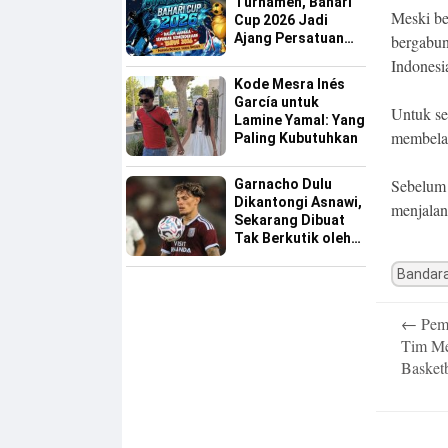
Turnamen, Bahari
Meski b
Cup 2026 Jadi
Ajang Persatuan
bergabun
dan Pencarian
Indonesi
Bakat Sepak Bola
Kode Mesra Inés
Sinjai
García untuk
Untuk se
Lamine Yamal: Yang
membela
Paling Kubutuhkan
Sebelum 
Garnacho Dulu
Dikantongi Asnawi,
menjalan
Sekarang Dibuat
Tak Berkutik oleh
Indonesia All Star
Bandar
Post
←
Pemp
navigatio
Tim Me
Basket