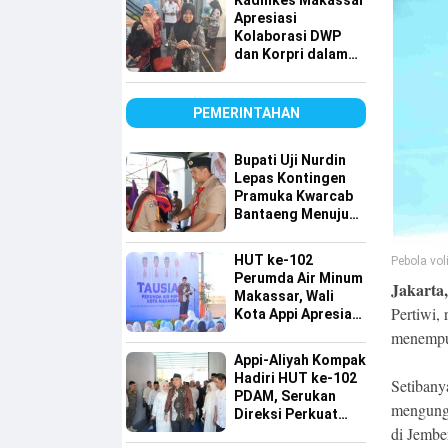
Kadinkes Makassar
Apresiasi
Kolaborasi DWP
dan Korpri dalam
Bakti Sosial Donor
Darah
PEMERINTAHAN
Bupati Uji Nurdin
Lepas Kontingen
Pramuka Kwarcab
Bantaeng Menuju
Jambore Nasional
XII Tahun 2026
HUT ke-102
Pebola vol
Perumda Air Minum
Jakarta,
Makassar, Wali
Pertiwi,
Kota Appi Apresiasi
Komitmen
menempuh
Tingkatkan
Appi-Aliyah Kompak
Pelayanan Air
Hadiri HUT ke-102
Setibany
Bersih
PDAM, Serukan
mengungk
Direksi Perkuat
di Jembe
Pelayanan Air