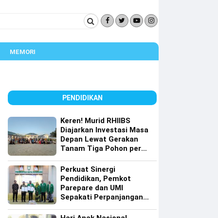
MEMORI
PENDIDIKAN
Keren! Murid RHIIBS
Diajarkan Investasi Masa
Depan Lewat Gerakan
Tanam Tiga Pohon per
Orang
Perkuat Sinergi
Pendidikan, Pemkot
Parepare dan UMI
Sepakati Perpanjangan
Kerja Sama Tri Dharma
Perguruan Tinggi