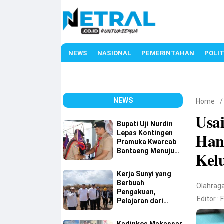
NEWS
NASIONAL
PEMERINTAHAN
POLIT
NEWS
Home
Usa
Bupati Uji Nurdin
Lepas Kontingen
Hang
Pramuka Kwarcab
Bantaeng Menuju
Kel
Jambore Nasional
XII Tahun 2026
Kerja Sunyi yang
Berbuah
Olahrag
Pengakuan,
Editor :
Pelajaran dari
Tamangapa