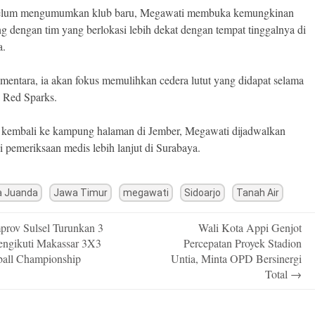
elum mengumumkan klub baru, Megawati membuka kemungkinan
g dengan tim yang berlokasi lebih dekat dengan tempat tinggalnya di
a.
mentara, ia akan fokus memulihkan cedera lutut yang didapat selama
 Red Sparks.
kembali ke kampung halaman di Jember, Megawati dijadwalkan
i pemeriksaan medis lebih lanjut di Surabaya.
a Juanda
Jawa Timur
megawati
Sidoarjo
Tanah Air
rov Sulsel Turunkan 3
Wali Kota Appi Genjot
n
ngikuti Makassar 3X3
Percepatan Proyek Stadion
ball Championship
Untia, Minta OPD Bersinergi
Total
→