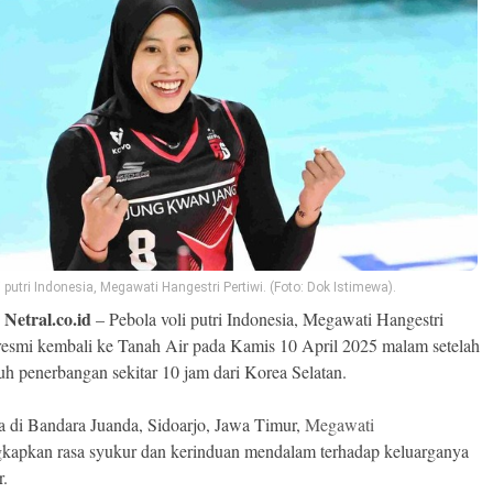
i putri Indonesia, Megawati Hangestri Pertiwi. (Foto: Dok Istimewa).
 Netral.co.id
– Pebola voli putri Indonesia, Megawati Hangestri
 resmi kembali ke Tanah Air pada Kamis 10 April 2025 malam setelah
 penerbangan sekitar 10 jam dari Korea Selatan.
a di Bandara Juanda, Sidoarjo, Jawa Timur,
Megawati
apkan rasa syukur dan kerinduan mendalam terhadap keluarganya
r.