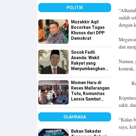
Bersih
POLITIK
“Alhamdu
sudah se
Muzakkir Aqil
dengan k
Bocorkan Tugas
Khusus dari DPP
Demokrat
Megawat
dan menj
Sosok Fadli
Ananda: Wakil
Namun, p
Rakyat yang
kontrak,
Menyumbangkan
Seluruh Gajinya
kepada Warga
Ba
Momen Haru di
Kurang Mampu
Reses Mallarangan
Tutu, Komunitas
Keputusa
Lansia Sambut
sakit, d
dengan Yel-yel
Meriah
OLAHRAGA
“Kalau bi
saya, ke
Bukan Sekadar