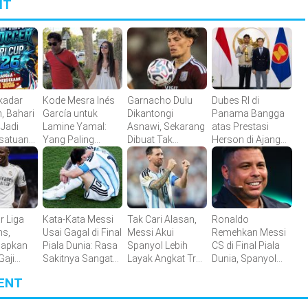
IT
kadar
Kode Mesra Inés
Garnacho Dulu
Dubes RI di
, Bahari
García untuk
Dikantongi
Panama Bangga
Jadi
Lamine Yamal:
Asnawi, Sekarang
atas Prestasi
rsatuan
Yang Paling
Dibuat Tak
Herson di Ajang
arian
Kubutuhkan
Berkutik oleh
Kompetisi Dunia
pak Bola
Indonesia All Star
r Liga
Kata-Kata Messi
Tak Cari Alasan,
Ronaldo
s,
Usai Gagal di Final
Messi Akui
Remehkan Messi
iapkan
Piala Dunia: Rasa
Spanyol Lebih
CS di Final Piala
Gaji
Sakitnya Sangat
Layak Angkat Trofi
Dunia, Spanyol
Besar
Piala Dunia 2026
Dinilai Akan
ENT
g
Menang Mudah
lub
Lawan Argentina