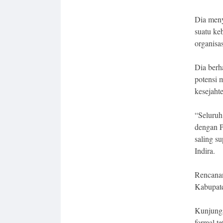
Dia men
suatu ke
organisa
Dia berh
potensi 
kesejaht
“Seluruh
dengan P
saling s
Indira.
Rencanan
Kabupate
Kunjunga
formal t