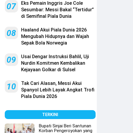
Eks Pemain Inggris Joe Cole
07
Sesumbar: Messi Bakal “Tertidur”
di Semifinal Piala Dunia
Haaland Akui Piala Dunia 2026
08
Mengubah Hidupnya dan Wajah
Sepak Bola Norwegia
Usai Dengar Instruksi Bahlil, Uji
09
Nurdin Komitmen Kembalikan
Kejayaan Golkar di Sulsel
Tak Cari Alasan, Messi Akui
10
Spanyol Lebih Layak Angkat Trofi
Piala Dunia 2026
TERKINI
Bupati Sinjai Beri Santunan
Korban Pengeroyokan yang