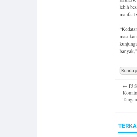
lebih be
manfaat 
“Kedatan
masukan
kunjunga
banyak,”
Bunda 
Post
←
PJ S
navigatio
Komitm
Tangan
TERKA