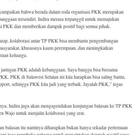
yampaikan bahwa berada dalam roda organisasi PKK merupakan
banggaan tersendiri. Indira merasa terpanggil untuk memajukan
si PKK dan memberikan dampak positif bagi semua pihak.
arap, kolaborasi antar TP PKK bisa membantu pengembangan
masyarakat, khususnya kaum perempuan, dan meningkatkan
eraan keluarga.
 jaringan PKK adalah kebanggaan. Saya bangga bisa bersama
KK. PKK di Sulawesi Selatan ini kita harapkan bisa saling bantu,
upport, sehingga PKK kita jadi yang terbaik. Jayalah PKK,” tegas
ya, Indira juga akan mengagendakan kunjungan balasan ke TP PKK
n Wajo untuk menjalin kolaborasi yang erat.
n balasan itu nantinya diharapkan bukan hanya sekadar pertemuan
etapi juga membuka peluang untuk menciptakan dampak positif yang