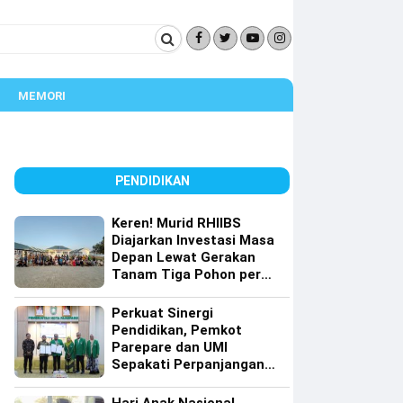
MEMORI
PENDIDIKAN
Keren! Murid RHIIBS
Diajarkan Investasi Masa
Depan Lewat Gerakan
Tanam Tiga Pohon per
Orang
Perkuat Sinergi
Pendidikan, Pemkot
Parepare dan UMI
Sepakati Perpanjangan
Kerja Sama Tri Dharma
Perguruan Tinggi