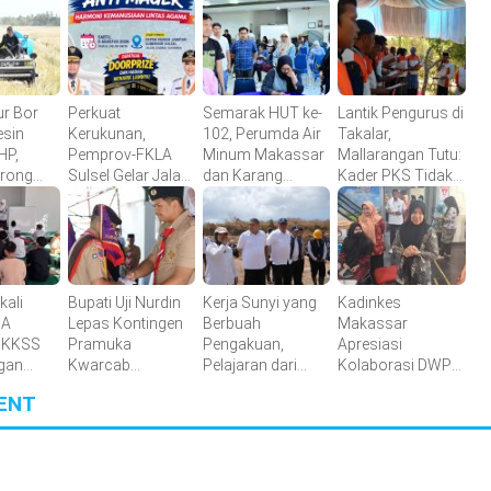
ur Bor
Perkuat
Semarak HUT ke-
Lantik Pengurus di
esin
Kerukunan,
102, Perumda Air
Takalar,
HP,
Pemprov-FKLA
Minum Makassar
Mallarangan Tutu:
orong
Sulsel Gelar Jalan
dan Karang
Kader PKS Tidak
ertanian
Sehat Anti Mager
Taruna Gelar
Dicetak di Hotel,
Harmoni
Donor Darah
tetapi Ditempa di
Kemanusiaan
Lapangan
Lintas Agama
kali
Bupati Uji Nurdin
Kerja Sunyi yang
Kadinkes
MA
Lepas Kontingen
Berbuah
Makassar
 KKSS
Pramuka
Pengakuan,
Apresiasi
gan
Kwarcab
Pelajaran dari
Kolaborasi DWP
Bantaeng Menuju
Tamangapa
dan Korpri dalam
ENT
on
Jambore
Bakti Sosial
Nasional XII
Donor Darah
Tahun 2026