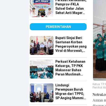
Perkuat Kerukunan,
Pemprov-FKLA
Sulsel Gelar Jalan
Sehat Anti Mager
Harmoni
Kemanusiaan
Lintas Agama
PEMERINTAHAN
Bupati Sinjai Beri
Santunan Korban
Pengeroyokan yang
Viral di Morowali,
Pastikan Hak
Keluarga Terpenuhi
Perkuat Ketahanan
Keluarga, TP PKK
Makassar Bahas
Peran Muslimah
dan Pendidikan
Karakter
Ketua TP 
Lindungi
Pemkot Ma
Perempuan Buruh
Netral.c
Migran dari TPPO,
SP Anging Mammiri
Amran
m
Dorong Perda di
digarap 