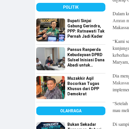
Sulsel
POLITIK
Dalam k
Amran
m
Bupati Sinjai
Gabung Gerindra,
Makassar
PPP: Ratnawati Tak
Pernah Jadi Kader
“Kami se
kunjunga
Pansus Ranperda
keberhas
Kebudayaan DPRD
Sulsel Inisiasi Dana
Maryam, 
Abadi untuk
Pelestarian Budaya
Dia men
Muzakkir Aqil
Makassa
Bocorkan Tugas
Khusus dari DPP
implemen
Demokrat
“Setelah
mau meli
OLAHRAGA
Di sampi
Bukan Sekadar