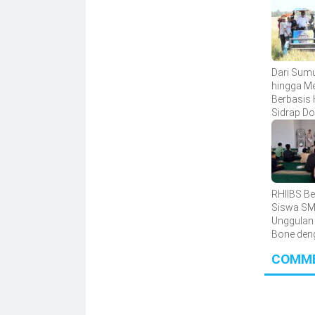
Dari Sum
hingga M
Berbasis 
Sidrap D
Inovasi P
RHIIBS Be
Siswa S
Unggulan
Bone den
English
COMM
Foundati
Program