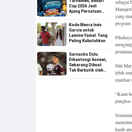
Turnamen, Bahari
sebagai b
Cup 2026 Jadi
Manajem
Ajang Persatuan
yang man
dan Pencarian
Bakat Sepak Bola
program 
Kode Mesra Inés
Sinjai
García untuk
Lamine Yamal: Yang
Pihaknya
Paling Kubutuhkan
mengimp
pendataa
Garnacho Dulu
Dikantongi Asnawi,
Sekarang Dibuat
Sitti Ma
Tak Berkutik oleh
lebih er
Indonesia All Star
manfaat 
“Kami be
pungkas 
Sementar
menerim
kasih at