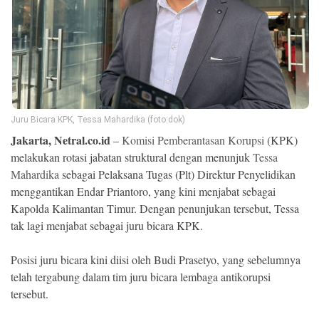
Ekonomi
Memori
Juru Bicara KPK, Tessa Mahardika (foto:dok)
Jakarta, Netral.co.id
–
Komisi Pemberantasan Korupsi
(KPK)
melakukan rotasi jabatan struktural dengan menunjuk
Tessa
Mahardika
sebagai Pelaksana Tugas (Plt) Direktur Penyelidikan
menggantikan Endar Priantoro, yang kini menjabat sebagai
Kapolda Kalimantan Timur. Dengan penunjukan tersebut, Tessa
©
tak lagi menjabat sebagai juru bicara KPK.
Copyright
2026
NETRAL
Posisi juru bicara kini diisi oleh Budi Prasetyo, yang sebelumnya
.
All
telah tergabung dalam tim juru bicara lembaga antikorupsi
Right
Reserved
tersebut.