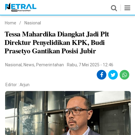
Home
/
Nasional
News
Tessa Mahardika Diangkat Jadi Plt
Direktur Penyelidikan KPK, Budi
Nasional
Prasetyo Gantikan Posisi Jubir
Pemerintahan
Nasional
,
News
,
Pemerintahan
Rabu, 7 Mei 2025 - 12:46
Politik
Hukrim
Editor :
Arjun
Pendidikan
Peristiwa
Olahraga