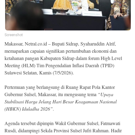
Ekonomi
Memori
Screenshot
Makassar, Netral.co.id – Bupati Sidrap, Syaharuddin Alrif,
memaparkan capaian signifikan pertumbuhan ekonomi dan
ketahanan pangan Kabupaten Sidrap dalam forum High Level
Meeting (HLM) Tim Pengendalian Inflasi Daerah (TPID)
Sulawesi Selatan, Kamis (7/5/2026).
Pertemuan yang berlangsung di Ruang Rapat Pola Kantor
©
Gubernur Sulsel, Makassar, itu mengusung tema
“Upaya
Copyright
Stabilisasi Harga Jelang Hari Besar Keagamaan Nasional
2026
NETRAL
(HBKN) Iduladha 2026”
.
.
All
Right
Agenda tersebut dipimpin Wakil Gubernur Sulsel, Fatmawati
Reserved
Rusdi, didampingi Sekda Provinsi Sulsel Jufri Rahman. Hadir