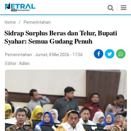
Home
/
Pemerintahan
News
Sidrap Surplus Beras dan Telur, Bupati
Syahar: Semua Gudang Penuh
Nasional
Pemerintahan
Pemerintahan
Jumat, 8 Mei 2026 - 17:56
Editor :
Adlan
Politik
Hukrim
Pendidikan
Peristiwa
Olahraga