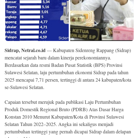
Ekonomi
Memori
Sidrap, Netral.co.id
— Kabupaten Sidenreng Rappang (Sidrap)
mencatat sejarah baru dalam kinerja perekonomiannya.
Berdasarkan data resmi Badan Pusat Statistik (BPS) Provinsi
Sulawesi Selatan, laju pertumbuhan ekonomi Sidrap pada tahun
2025 mencapai 7,71 persen, tertinggi di antara 24 kabupaten/kota
se-Sulawesi Selatan.
©
Copyright
Capaian tersebut merujuk pada publikasi Laju Pertumbuhan
2026
NETRAL
Produk Domestik Regional Bruto (PDRB) Atas Dasar Harga
.
Konstan 2010 Menurut Kabupaten/Kota di Provinsi Sulawesi
All
Right
Selatan Tahun 2022–2025. Angka ini sekaligus menjadi
Reserved
pertumbuhan tertinggi yang pernah dicapai Sidrap dalam delapan