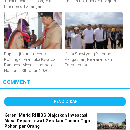
Tidak Dicetak di Hotel, tetapi
English Foundation Program
Ditempa di Lapangan
Bupati Uji Nurdin Lepas
Kerja Sunyi yang Berbuah
Kontingen Pramuka Kwarcab
Pengakuan, Pelajaran dari
Bantaeng Menuju Jambore
Tamangapa
Nasional XII Tahun 2026
COMMENT
PENDIDIKAN
Keren! Murid RHIIBS Diajarkan Investasi
Masa Depan Lewat Gerakan Tanam Tiga
Pohon per Orang