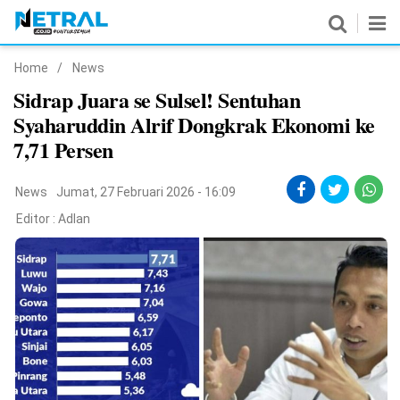
Home
/
News
News
Sidrap Juara se Sulsel! Sentuhan
Syaharuddin Alrif Dongkrak Ekonomi ke
Nasional
7,71 Persen
Pemerintahan
News
Jumat, 27 Februari 2026 - 16:09
Politik
Editor :
Adlan
Hukrim
Pendidikan
Peristiwa
Olahraga