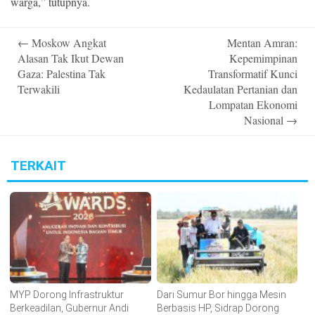
warga,” tutupnya.
Post
←
Moskow Angkat
Mentan Amran:
navigation
Alasan Tak Ikut Dewan
Kepemimpinan
Gaza: Palestina Tak
Transformatif Kunci
Terwakili
Kedaulatan Pertanian dan
Lompatan Ekonomi
Nasional
→
TERKAIT
MYP Dorong Infrastruktur
Dari Sumur Bor hingga Mesin
Berkeadilan, Gubernur Andi
Berbasis HP, Sidrap Dorong