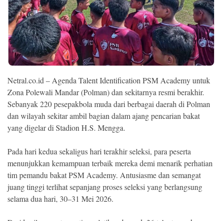
Ekonomi
Memori
Netral.co.id – Agenda Talent Identification PSM Academy untuk
Zona Polewali Mandar (Polman) dan sekitarnya resmi berakhir.
Sebanyak 220 pesepakbola muda dari berbagai daerah di Polman
dan wilayah sekitar ambil bagian dalam ajang pencarian bakat
yang digelar di Stadion H.S. Mengga.
Pada hari kedua sekaligus hari terakhir seleksi, para peserta
©
Copyright
menunjukkan kemampuan terbaik mereka demi menarik perhatian
2026
NETRAL
tim pemandu bakat PSM Academy. Antusiasme dan semangat
.
juang tinggi terlihat sepanjang proses seleksi yang berlangsung
All
Right
selama dua hari, 30–31 Mei 2026.
Reserved