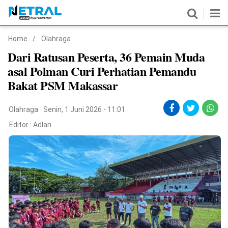
Home
/
Olahraga
News
Dari Ratusan Peserta, 36 Pemain Muda
asal Polman Curi Perhatian Pemandu
Nasional
Bakat PSM Makassar
Pemerintahan
Olahraga
Senin, 1 Juni 2026 - 11:01
Politik
Editor :
Adlan
Hukrim
Pendidikan
Peristiwa
Olahraga