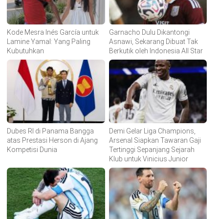
Kode Mesra Inés García untuk
Garnacho Dulu Dikantongi
Lamine Yamal: Yang Paling
Asnawi, Sekarang Dibuat Tak
Kubutuhkan
Berkutik oleh Indonesia All Star
Dubes RI di Panama Bangga
Demi Gelar Liga Champions,
atas Prestasi Herson di Ajang
Arsenal Siapkan Tawaran Gaji
Kompetisi Dunia
Tertinggi Sepanjang Sejarah
Klub untuk Vinicius Junior