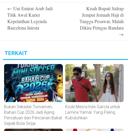
Post
←
Uni Emirat Arab Jadi
Kisah Bupati Sidrap
navigation
Titik Awal Karier
Jemput Jemaah Haji di
Kepelatihan Legenda
Tangga Pesawat, Malah
Barcelona Iniesta
Dikira Petugas Bandara
→
TERKAIT
Bukan Sekadar Turnamen,
Kode Mesra Inés García untuk
Bahari Cup 2026 Jadi Ajang
Lamine Yamal: Yang Paling
Persatuan dan Pencarian Bakat
Kubutuhkan
Sepak Bola Sinjai