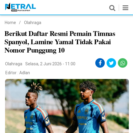
Home
/
Olahraga
News
Berikut Daftar Resmi Pemain Timnas
Spanyol, Lamine Yamal Tidak Pakai
Nasional
Nomor Punggung 10
Pemerintahan
Olahraga
Selasa, 2 Juni 2026 - 11:00
Politik
Editor :
Adlan
Hukrim
Pendidikan
Peristiwa
Olahraga