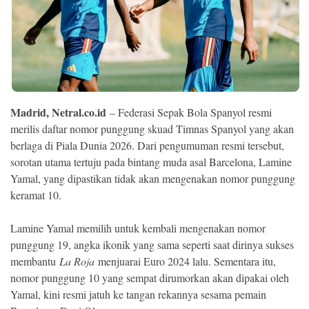
Ekonomi
Memori
Madrid, Netral.co.id
– Federasi Sepak Bola Spanyol resmi
merilis daftar nomor punggung skuad Timnas Spanyol yang akan
berlaga di Piala Dunia 2026. Dari pengumuman resmi tersebut,
sorotan utama tertuju pada bintang muda asal Barcelona, Lamine
Yamal, yang dipastikan tidak akan mengenakan nomor punggung
keramat 10.
©
Copyright
Lamine Yamal memilih untuk kembali mengenakan nomor
2026
NETRAL
punggung 19, angka ikonik yang sama seperti saat dirinya sukses
.
membantu
La Roja
menjuarai Euro 2024 lalu. Sementara itu,
All
Right
nomor punggung 10 yang sempat dirumorkan akan dipakai oleh
Reserved
Yamal, kini resmi jatuh ke tangan rekannya sesama pemain