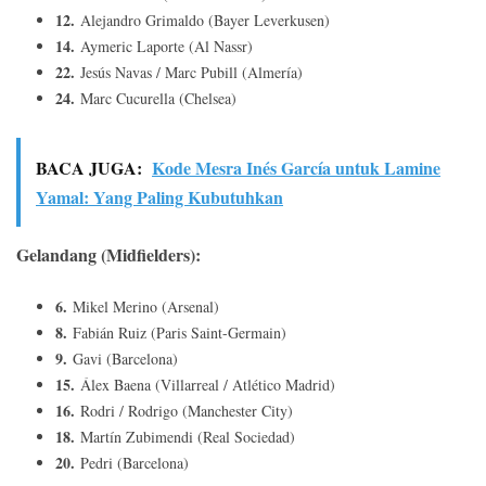
12.
Alejandro Grimaldo (Bayer Leverkusen)
14.
Aymeric Laporte (Al Nassr)
22.
Jesús Navas / Marc Pubill (Almería)
24.
Marc Cucurella (Chelsea)
BACA JUGA:
Kode Mesra Inés García untuk Lamine
Yamal: Yang Paling Kubutuhkan
Gelandang (Midfielders):
6.
Mikel Merino (Arsenal)
8.
Fabián Ruiz (Paris Saint-Germain)
9.
Gavi (Barcelona)
15.
Álex Baena (Villarreal / Atlético Madrid)
16.
Rodri / Rodrigo (Manchester City)
18.
Martín Zubimendi (Real Sociedad)
20.
Pedri (Barcelona)