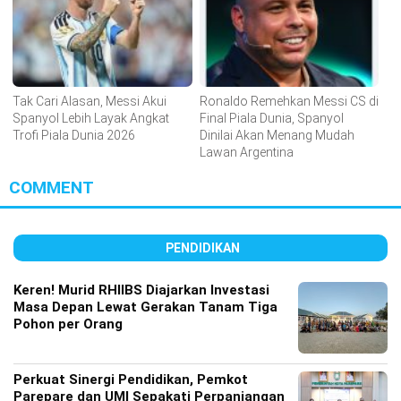
Tak Cari Alasan, Messi Akui
Ronaldo Remehkan Messi CS di
Spanyol Lebih Layak Angkat
Final Piala Dunia, Spanyol
Trofi Piala Dunia 2026
Dinilai Akan Menang Mudah
Lawan Argentina
COMMENT
PENDIDIKAN
Keren! Murid RHIIBS Diajarkan Investasi
Masa Depan Lewat Gerakan Tanam Tiga
Pohon per Orang
Perkuat Sinergi Pendidikan, Pemkot
Parepare dan UMI Sepakati Perpanjangan