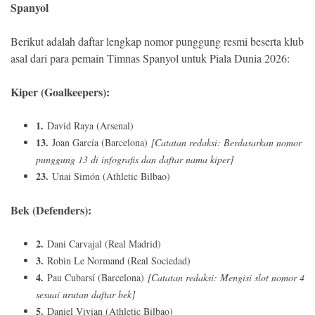
Spanyol
Berikut adalah daftar lengkap nomor punggung resmi beserta klub
asal dari para pemain Timnas Spanyol untuk Piala Dunia 2026:
Kiper (Goalkeepers):
1.
David Raya (Arsenal)
13.
Joan García (Barcelona)
[Catatan redaksi: Berdasarkan nomor
punggung 13 di infografis dan daftar nama kiper]
23.
Unai Simón (Athletic Bilbao)
Bek (Defenders):
2.
Dani Carvajal (Real Madrid)
3.
Robin Le Normand (Real Sociedad)
4.
Pau Cubarsí (Barcelona)
[Catatan redaksi: Mengisi slot nomor 4
sesuai urutan daftar bek]
5.
Daniel Vivian (Athletic Bilbao)